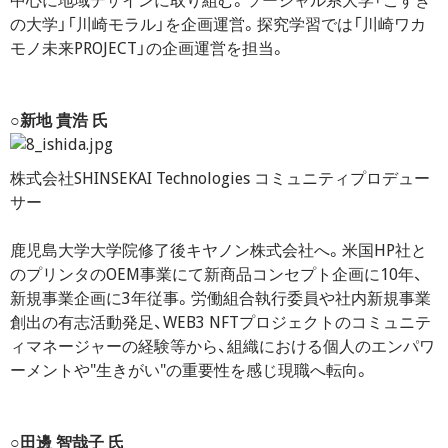
中心に地域デザインに取り組む。ソーシャル系大学「こすぎ
の大学」「川崎モラル」を企画運営。探究学習では「川崎ワカ
モノ未来PROJECT」の企画運営を担当。
○新地 貴浩 氏
株式会社SHINSEKAI Technologies コミュニティプロデュー
サー
鹿児島大学大学院修了後キヤノン株式会社へ。米国HP社と
のプリンタのOEM事業にて新商品コンセプト企画に10年、
新規事業企画に3年従事。労働組合執行委員や社内新規事業
創出の有志活動発足、WEB3 NFTプロジェクトのコミュニテ
ィマネージャーの経験等から、組織における個人のエンパワ
ーメントや"生きがい"の重要性を感じ現職へ転向。
○田邊 智哉子 氏