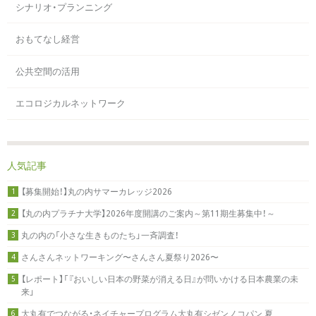
シナリオ・プランニング
おもてなし経営
公共空間の活用
エコロジカルネットワーク
人気記事
【募集開始！】丸の内サマーカレッジ2026
1
【丸の内プラチナ大学】2026年度開講のご案内～第11期生募集中！～
2
丸の内の「小さな生きものたち」一斉調査！
3
さんさんネットワーキング〜さんさん夏祭り2026〜
4
【レポート】「『おいしい日本の野菜が消える日』が問いかける日本農業の未
5
来」
大丸有でつながる・ネイチャープログラム大丸有シゼンノコパン 夏
6