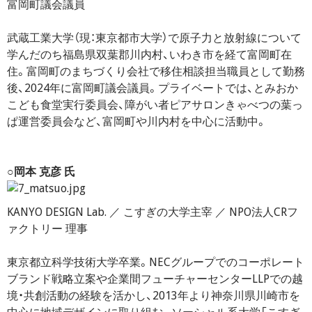
富岡町議会議員
武蔵工業大学（現：東京都市大学）で原子力と放射線について
学んだのち福島県双葉郡川内村、いわき市を経て富岡町在
住。富岡町のまちづくり会社で移住相談担当職員として勤務
後、2024年に富岡町議会議員。プライベートでは、とみおか
こども食堂実行委員会、障がい者ピアサロンきゃべつの葉っ
ぱ運営委員会など、富岡町や川内村を中心に活動中。
○岡本 克彦 氏
KANYO DESIGN Lab. ／ こすぎの大学主宰 ／ NPO法人CRフ
ァクトリー 理事
東京都立科学技術大学卒業。NECグループでのコーポレート
ブランド戦略立案や企業間フューチャーセンターLLPでの越
境・共創活動の経験を活かし、2013年より神奈川県川崎市を