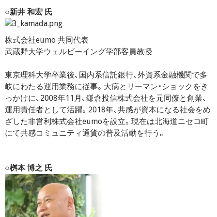
○新井 和宏 氏
株式会社eumo 共同代表
武蔵野大学ウェルビーイング学部客員教授
東京理科大学卒業後、国内系信託銀行、外資系金融機関で多
岐にわたる運用業務に従事。大病とリーマン・ショックをき
っかけに、2008年11月、鎌倉投信株式会社を元同僚と創業、
運用責任者として活躍。2018年、共感が資本になる社会をめ
ざした非営利株式会社eumoを設立。現在は北海道ニセコ町
にて共感コミュニティ通貨の普及活動を行う。
○桝本 博之 氏