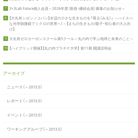
3×3Lab Future個人会員～2026年度（新規・継続会員）募集のお知らせ～
7
【大丸有シゼンノコパン】水辺の小さな生きものを「覗る（みる）」 ～ハイスぺ
8
な光学顕微鏡でミクロの世界へ！～【まちの生きもの/親子・初心者の大人向
け】
大丸有ゼロカーボンスクール第5クール～丸の内で学ぶ地球と未来のこと～
9
【ハイブリッド開催】【丸の内プラチナ大学】 第11期 開講説明会
10
アーカイブ
ニュース（～2013.5）
レポート（～2013.5）
イベント（～2013.5）
ワーキンググループ（～2013.5）