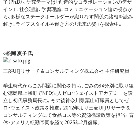
了（Ph.D）。研究テーマは「創造的なコラボレーションのデザ
イン」。社会理論、学習理論、コミュニケーション論の視点か
ら、多様なステークホールダーが織りなす関係の諸相を読み
解き、ライフスタイルや働き方の「未来の姿」を探索中。
○松岡 夏子 氏
三菱UFJリサーチ＆コンサルティング株式会社 主任研究員
学生時代からごみ問題に関心を持ち、ごみの34分別に取り組
む徳島県上勝町でNPO法人ゼロ・ウェイストアカデミーを設
立し初代事務局長に。その後神奈川県葉山町職員としてゼ
ロ・ウェイスト政策を推進。2012年より三菱UFJリサーチ＆
コンサルティングにて食品ロス等の資源循環政策を担当。育
休・アメリカ転勤帯同を経て2025年2月復職。