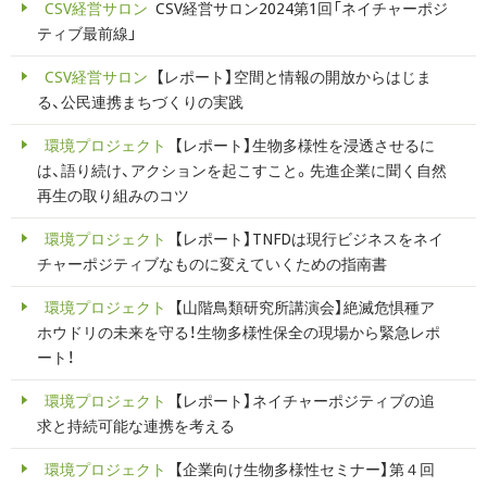
CSV経営サロン
CSV経営サロン2024第1回「ネイチャーポジ
ティブ最前線」
CSV経営サロン
【レポート】空間と情報の開放からはじま
る、公民連携まちづくりの実践
環境プロジェクト
【レポート】生物多様性を浸透させるに
は、語り続け、アクションを起こすこと。先進企業に聞く自然
再生の取り組みのコツ
環境プロジェクト
【レポート】TNFDは現行ビジネスをネイ
チャーポジティブなものに変えていくための指南書
環境プロジェクト
【山階鳥類研究所講演会】絶滅危惧種ア
ホウドリの未来を守る！生物多様性保全の現場から緊急レポ
ート！
環境プロジェクト
【レポート】ネイチャーポジティブの追
求と持続可能な連携を考える
環境プロジェクト
【企業向け生物多様性セミナー】第４回