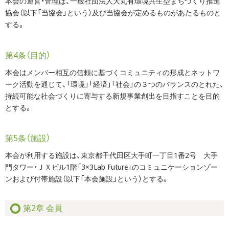
本会の運営・管理は、一般社団法人大丸有環境共生型まちづくり推進
協会（以下「当協会」という）及び当協会が定めるものがあたるものと
する。
第4条（目的）
本会はメンバー相互の信頼に基づくコミュニティの形成とネットワ
ーク活動を通じて、「環境」「経済」「社会」の３つのバランスのとれた、
持続可能な社会づくりに寄与する新規事業創出を目指すことを目的
とする。
第5条（施設）
本会が利用する施設は、東京都千代田区大手町一丁目1番2号 大手
門タワー・ＪＸビル1階「3×3Lab Future」のコミュニケーションゾー
ンおよび付帯施設（以下「本会施設」という）とする。
第2章 会員