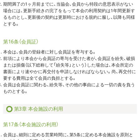
期間満了の1ヶ月前までに、当協会、会員から特段の意思表示がない
場合には、更新手続きの完了をもって本会の利用契約は1年間更新す
るものとし、更新後の契約は更新時における規約に服し、以降も同様
とする。
第16条（会員証）
本会は、会員の登録者に対し会員証を寄与する。
前項により本会から会員証の寄与を受けた者が、会員証を紛失、破損
または損傷（以下総称して「紛失等」という）した場合は、本会所定の
書面により速やかに再交付を申請しなければならない。尚、再交付に
要する費用は全て会員の負担とする。
会員は会員証に関わる、紛失等、その他の事由による一切の責を負う
ものとする。
第3章 本会施設の利用
第17条（本会施設の利用）
会員は、細則に定める営業時間に、第5条に定める本会施設を原則と