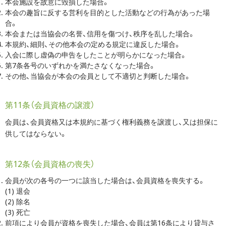
本会施設を故意に毀損した場合。
本会の趣旨に反する営利を目的とした活動などの行為があった場
合。
本会または当協会の名誉、信用を傷つけ、秩序を乱した場合。
本規約、細則、その他本会の定める規定に違反した場合。
入会に際し虚偽の申告をしたことが明らかになった場合。
第7条各号のいずれかを満たさなくなった場合。
その他、当協会が本会の会員として不適切と判断した場合。
第11条（会員資格の譲渡）
会員は、会員資格又は本規約に基づく権利義務を譲渡し、又は担保に
供してはならない。
第12条（会員資格の喪失）
会員が次の各号の一つに該当した場合は、会員資格を喪失する。
(1) 退会
(2) 除名
(3) 死亡
前項により会員が資格を喪失した場合、会員は第16条により貸与さ