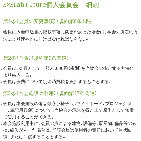
3×3Lab Future個人会員会 細則
第1条（会員の変更事項）（規約第8条関連）
会員は入会申込書の記載事項に変更があった場合は、本会の所定の方
法により速やかに届け出なければならない。
第2条（会費）（規約第9条関連）
会員は、会費として年額20,000円（税別）を当協会の指定する方法に
より納入する。
会員は会費について別途消費税を負担するものとする。
第3条（本会施設の利用）（規約第17条関連）
会員は本会施設の備品類（机・椅子、ホワイトボード、プロジェクタ
ー、筆記用具類）について、当協会の承諾を得た上で原則として無償
で使用することができる。
本会施設利用中に、会員の責による建物、設備等、展示物、備品等の破
損、紛失があった場合は、当該会員は使用者の責任において原状回
復、または弁償することとする。