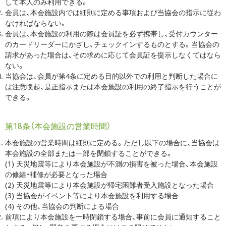
して本人のみ利用できる。
会員は、本会施設内では細則に定める事項および当協会の指示に従わ
なければならない。
会員は、本会施設の利用の際は会員証を必ず携帯し、受付カウンター
のカードリーダーにかざし、チェックインするものとする。当協会の
請求があった場合は、その求めに応じて会員証を提示しなくてはなら
ない。
当協会は、会員が第4条に定める目的以外での利用と判断した場合に
は注意喚起、是正指示または本会施設の利用の終了指示を行うことが
できる。
第18条（本会施設の営業時間）
本会施設の営業時間は細則に定める。ただし以下の場合に、当協会は
本会施設の全部または一部を閉鎖することができる。
(1) 天災地震等により本会施設が不測の損害を被った場合、本会施設
の修繕・補修が必要となった場合
(2) 天災地震等により本会施設が帰宅困難者受入施設となった場合
(3) 当協会がイベント等により本会施設を利用する場合
(4) その他、当協会の判断による場合
前項により本会施設を一時閉鎖する場合、事前に会員に通知すること