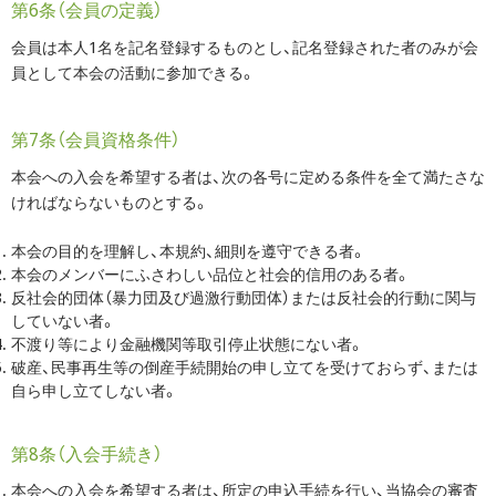
第6条（会員の定義）
会員は本人1名を記名登録するものとし、記名登録された者のみが会
員として本会の活動に参加できる。
第7条（会員資格条件）
本会への入会を希望する者は、次の各号に定める条件を全て満たさな
ければならないものとする。
本会の目的を理解し、本規約、細則を遵守できる者。
本会のメンバーにふさわしい品位と社会的信用のある者。
反社会的団体（暴力団及び過激行動団体）または反社会的行動に関与
していない者。
不渡り等により金融機関等取引停止状態にない者。
破産、民事再生等の倒産手続開始の申し立てを受けておらず、または
自ら申し立てしない者。
第8条（入会手続き）
本会への入会を希望する者は、所定の申込手続を行い、当協会の審査