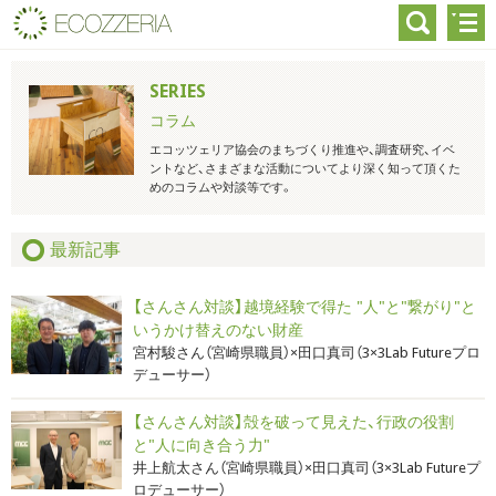
SERIES
コラム
エコッツェリア協会のまちづくり推進や、調査研究、イベ
ントなど、さまざまな活動についてより深く知って頂くた
めのコラムや対談等です。
最新記事
【さんさん対談】越境経験で得た "人"と"繋がり"と
いうかけ替えのない財産
宮村駿さん（宮崎県職員）×田口真司（3×3Lab Futureプロ
デューサー）
【さんさん対談】殻を破って見えた、行政の役割
と"人に向き合う力"
井上航太さん（宮崎県職員）×田口真司（3×3Lab Futureプ
ロデューサー）