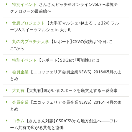
特別イベント
さんさんピッチ＠オンラインvol.7〜環境テ
クノロジーの最前線〜
食農プロジェクト
【大手町マルシェ×JAまるしぇ】2/8 フル
ーツ&スイーツマルシェ in 大手町
丸の内プラチナ大学
【レポート】CSVの実践は"今日、こ
こ"から
特別イベント
【レポート】SDGsの「可能性」とは
会員企業
【エコッツェリア会員企業NEWS】 2016年5月のま
とめ
大丸有
【大丸有】障がい者スポーツを底支えする三菱商事
会員企業
【エコッツェリア会員企業NEWS】 2016年4月のま
とめ
コラム
【さんさん対談】CSR/CSVから地方創生へ――フレ
ーム共有で広がる共創と協働