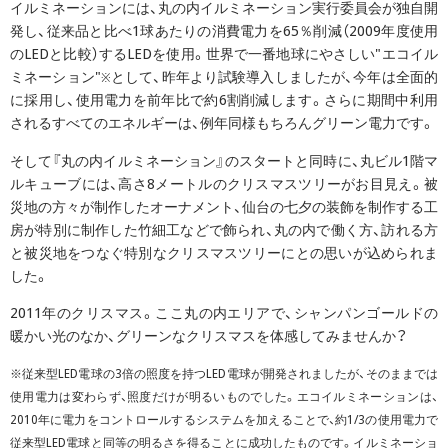
イルミネーションには、丸の内イルミネーション実行委員会が独自開
発し、従来品と比べ1球あたりの消費電力を65％削減（2009年度使用
のLEDと比較）するLEDを使用。世界で一番地球にやさしい"エコイル
ミネーション"
として、昨年より試験導入しましたが、今年は全面的
※
に採用し、使用電力を前年比で約6割削減します。さらに期間中利用
されるすべてのエネルギーは、例年同様もちろんグリーン電力です。
そして『丸の内イルミネーション』のスタートと同時に、丸ビル1階マ
ルキューブには、高さ8メートルのクリスマスツリーがお目見え。被
災地の方々が制作したオーナメント、仙台の七夕の装飾を制作する工
房が特別に制作した竹細工などで飾られ、丸の内で働く方、訪れる方
と被災地をつなぐ特別なクリスマスツリーにとの思いが込められま
した。
2011年のクリスマス。ここ丸の内エリアで、シャンパンゴールドの
暖かい光のなか、グリーンなクリスマスを体感してみませんか？
※従来型LED電球の3倍の照度を持つLED電球が開発されましたが、そのままでは
使用電力は変わらず、照度だけが明るいものでした。エコイルミネーションは、
2010年に電力をコントロールするシステムを加えることで、約1/3の使用電力で
従来型LED電球と同等の明るさを得ることに成功したものです。イルミネーショ