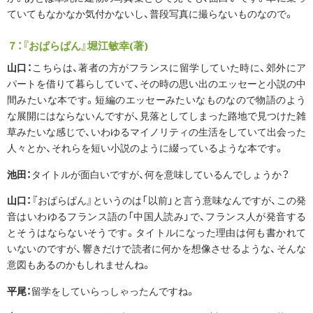
ていてもなかなか気付かないし、普段写真に撮らないものなので。
７：『おぱらぱん』堀江敏幸(著)
山口：
こちらは、著者の方がフランスに留学していた時に、郊外にア
パートを借りて暮らしていて、その時の思い出のエッセーと小説の中
間みたいな本です。短編のエッセーみたいなものなので物語のよう
な展開にはならないんですが、見落としてしまった路地で見つけた雑
草みたいな感じで、いわゆるマイノリティの生活をしていて出会った
人々とか、それらを短い小説のように綴っているような本です。
池田：
タイトルが面白いですが、何を意味しているんでしょうか？
山口：
『おぱらぱん』というのは「以前」と言う意味なんですが、この発
音はいわゆるフランス語の「中国人読み」で、フランス人が発音する
とそうはならないそうです。タイトルになった理由は何も書かれて
いないのですが、響きだけで読者に何かを想像させるような、そんな
意図もあるのかもしれませんね。
平尾：
留学をしていらっしゃったんですね。