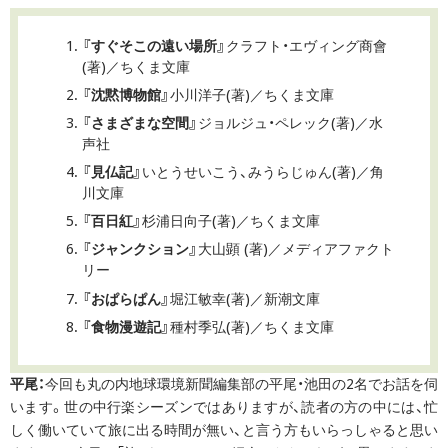
『すぐそこの遠い場所』
クラフト・エヴィング商會
(著)／ちくま文庫
『沈黙博物館』
小川洋子(著)／ちくま文庫
『さまざまな空間』
ジョルジュ・ペレック(著)／水
声社
『見仏記』
いとうせいこう、みうらじゅん(著)／角
川文庫
『百日紅』
杉浦日向子(著)／ちくま文庫
『ジャンクション』
大山顕 (著)／メディアファクト
リー
『おぱらぱん』
堀江敏幸(著)／新潮文庫
『食物漫遊記』
種村季弘(著)／ちくま文庫
平尾：
今回も丸の内地球環境新聞編集部の平尾・池田の2名でお話を伺
います。世の中行楽シーズンではありますが、読者の方の中には、忙
しく働いていて旅に出る時間が無い、と言う方もいらっしゃると思い