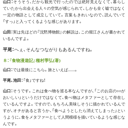
山口：
そうそう、だから観光で行ったのでは絶対見えなくて、暮らし
ていたから出会える人々の空気が感じられて、しかも全く嘘ではなく
一定の物語として成立していて。言葉もきれいなので、読んでいて
「すっ」と入ってくるような感じがあります。
山田：
実は先ほどの『沈黙博物館』の解説は、この堀江さんが書かれて
いるんですよ。
平尾：
へぇ、そんなつながりもあるんですね。
８：『食物漫遊記』種村季弘(著)
山口：
では最後にこちら。旅といえば......。
平尾、池田：
「食」ですね！
山口：
そうです。これは食べ物を巡る本なんですが、「このお店の○○が
おいしい」というだけではなくて、食べ物はメタファーとして存在し
ているんですよ。ですので、もちろん美味しそうに描かれているんで
すが、オチがあると言うか、「食べようとしたら消えてしまった」とい
うように、食をメタファーとして人間模様を描いているような感じな
んです。