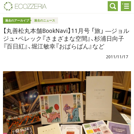
過去のアーカイブ
過去のニュース
【丸善松丸本舗BookNavi】11月号 「旅」 ―ジョル
ジュ・ペレック『さまざまな空間』、杉浦日向子
『百日紅』、堀江敏幸『おぱらばん』など
2011/11/17