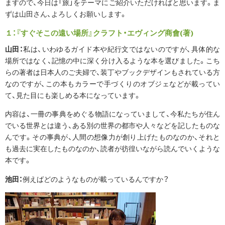
ますので、今日は「旅」をテーマにご紹介いただければと思います。ま
ずは山田さん、よろしくお願いします。
１：『すぐそこの遠い場所』クラフト・エヴィング商會(著)
山田：
私は、いわゆるガイド本や紀行文ではないのですが、具体的な
場所ではなく、記憶の中に深く分け入るような本を選びました。こち
らの著者は日本人のご夫婦で、装丁やブックデザインもされている方
なのですが、この本もカラーで手づくりのオブジェなどが載ってい
て、見た目にも楽しめる本になっています。
内容は、一冊の事典をめぐる物語になっていまして、今私たちが住ん
でいる世界とは違う、ある別の世界の都市や人々などを記したものな
んです。その事典が、人間の想像力が創り上げたものなのか、それと
も過去に実在したものなのか、読者が彷徨いながら読んでいくような
本です。
池田：
例えばどのようなものが載っているんですか？