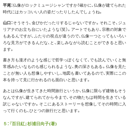
平尾：
仏像がロックミュージシャンですか！確かに、仏像が建てられた
時代にはカッコいい人の姿だったりしたんでしょうね。
山口：
そうそう、金ぴかだったりするじゃないですか。それこそ、ジュ
リアナのお立ち台にいたような（笑）。アートでもあり、宗教の対象で
もあるんですが、ふたりの視点が違うので、仏像一つとってもいろい
ろな見方ができるんだな、と、楽しみながら読むことができると思い
ます。
書き方も漫才のような感じで哲学っぽくなくて、でも読んでいくと無
常感みたいなものも感じられるような、奥の深さもある。仏像を見た
ことが無い人も想像しやすいし、地図も書いてあるので、実際にこの
本を持って見に行かれるのも面白いと思います。
あとは仏像が生きてきた時間旅行というか、仏像に限らず建物もそう
なんですが、建てられてから今まで、その物たちは時間を生きている
訳じゃないですか。そこにあるストーリーを想像してその時間に入
って行くのも、ひとつの旅行だと思います。
５：『百日紅』杉浦日向子(著)