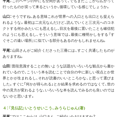
平尾：
このページの中にも空間があって、でもまたここから広がって
行ったものが戻って来るというか、循環している感じでしょうか。
山口：
そうですね、ある意味これが世界への入口とも出口とも捉えら
れるような。最初は二次元なんだけど、読んでいくと三次元へのコネ
クトする何かみたいにも思えるし、目次を最後に置いたことも確信犯
のようにも思えるし、そういう意味では、最後に種明かしをする『す
ぐそこの遠い場所』に似ている部分もあるのかもしれませんね。
平尾：
山田さんがご紹介くださった三冊には、すごく共通したものが
ありますね。
山田：
普段意識することの無いような話題がいろいろな観点から書か
れているので、こういう本を読むことで自分の中に新しい視点とか世
界とかが生まれるし、それが読書のいいところかな、と思って選びま
した。すぐに「何かが得られる」とか結果を求めるのではなくて、世の
中の見方が変わるような、いろいろな本を読んでみるのも良いのでは
ないかと思います。
４：『見仏記』いとうせいこう、みうらじゅん(著)
平尾：
ではここからは、山口さん、ご紹介いただけますか？