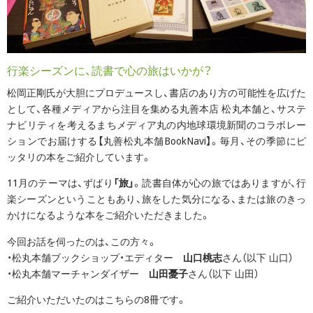
行楽シーズンに、読書で心の旅はいかが？
松岡正剛氏が大胆にプロデュースし、書店のあり方の可能性を広げた
として、各種メディアから注目を集める丸善本店 松丸本舗と、サステ
ナビリティを考えるまちメディア丸の内地球環境新聞のコラボレー
ションでお届けする【丸善松丸本舗BookNavi】。毎月、その季節にピ
ッタリの本をご紹介しています。
11月のテーマは、ずばり
「旅」
。読書自体が心の旅ではありますが、行
楽シーズンということもあり、旅をした気分になる、または旅のきっ
かけになるような本をご紹介いただきました。
今回お話を伺ったのは、この方々。
・松丸本舗ブックショップ・エディター
山口桃志
さん（以下 山口）
・松丸本舗マーチャンダイザー
山田憂子
さん（以下 山田）
ご紹介いただいたのはこちらの8冊です。