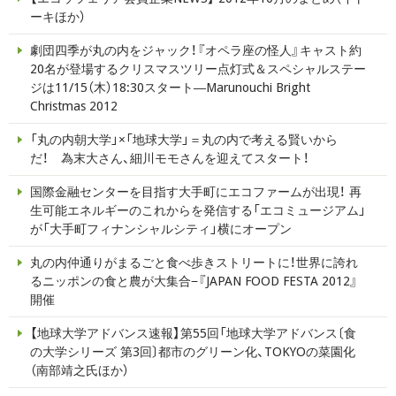
ーキほか）
劇団四季が丸の内をジャック！『オペラ座の怪人』キャスト約
20名が登場するクリスマスツリー点灯式＆スペシャルステー
ジは11/15（木）18:30スタート―Marunouchi Bright
Christmas 2012
「丸の内朝大学」×「地球大学」＝丸の内で考える賢いから
だ！ 為末大さん、細川モモさんを迎えてスタート！
国際金融センターを目指す大手町にエコファームが出現！ 再
生可能エネルギーのこれからを発信する「エコミュージアム」
が「大手町フィナンシャルシティ」横にオープン
丸の内仲通りがまるごと食べ歩きストリートに！世界に誇れ
るニッポンの食と農が大集合−『JAPAN FOOD FESTA 2012』
開催
【地球大学アドバンス速報】第55回「地球大学アドバンス〔食
の大学シリーズ 第3回〕都市のグリーン化、TOKYOの菜園化
（南部靖之氏ほか）