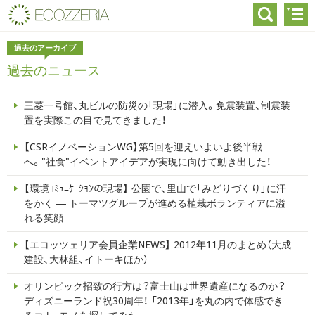
過去のアーカイブ
過去のニュース
三菱一号館、丸ビルの防災の「現場」に潜入。免震装置、制震装
置を実際この目で見てきました！
【CSRイノベーションWG】第5回を迎えいよいよ後半戦
へ。"社食"イベントアイデアが実現に向けて動き出した！
【環境ｺﾐｭﾆｹｰｼｮﾝの現場】 公園で、里山で「みどりづくり」に汗
をかく ― トーマツグループが進める植栽ボランティアに溢
れる笑顔
【エコッツェリア会員企業NEWS】 2012年11月のまとめ（大成
建設、大林組、イトーキほか）
オリンピック招致の行方は？富士山は世界遺産になるのか？
ディズニーランド祝30周年！ 「2013年」を丸の内で体感でき