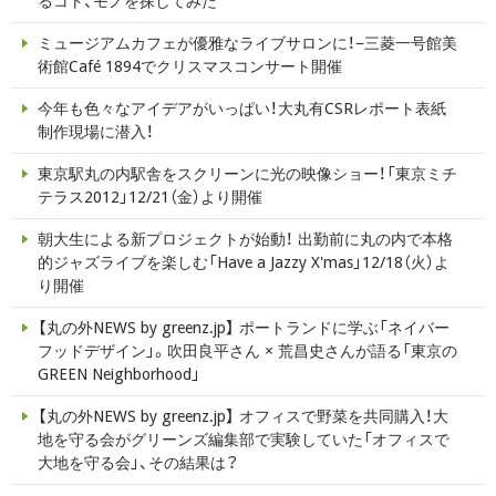
るコト、モノを探してみた
ミュージアムカフェが優雅なライブサロンに！−三菱一号館美
術館Café 1894でクリスマスコンサート開催
今年も色々なアイデアがいっぱい！大丸有CSRレポート表紙
制作現場に潜入！
東京駅丸の内駅舎をスクリーンに光の映像ショー！「東京ミチ
テラス2012」12/21（金）より開催
朝大生による新プロジェクトが始動！ 出勤前に丸の内で本格
的ジャズライブを楽しむ「Have a Jazzy X'mas」12/18（火）よ
り開催
【丸の外NEWS by greenz.jp】 ポートランドに学ぶ「ネイバー
フッドデザイン」。吹田良平さん × 荒昌史さんが語る「東京の
GREEN Neighborhood」
【丸の外NEWS by greenz.jp】 オフィスで野菜を共同購入！大
地を守る会がグリーンズ編集部で実験していた「オフィスで
大地を守る会」、その結果は？