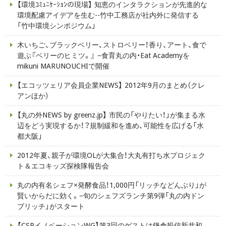
【環境ｺﾐｭﾆｹｰｼｮﾝの現場】 知恵のインタラクションが先進的な
環境配慮アイデアを生む--竹中工務店が社内外に発信する
「竹中環境シンポジウム」
木いちご、ブラックベリー、ストロベリー！香り、アート、食で
遊ぶ『ベリーのヒミツ。』 −食育丸の内・Eat Academyを
mikuni MARUNOUCHIで開催
【エコッツェリア会員企業NEWS】 2012年9月のまとめ（クレ
アンほか）
【丸の外NEWS by greenz.jp】 市民の「やりたい！」が集まる水
辺をどう実現するか！？規制緩和を進め、可能性を広げる「水
都大阪」
2012年夏、親子が環境OLが大集合！大丸有打ち水プロジェク
ト＆エコキッズ探検隊報告会
丸の内有名シェフ×発酵食品！1,000円「リッチなどんぶり」が
賢いからだに効く。−旬のシェフズランチ第9弾「丸の内ドン
ブリッチ」がスタート
【CSRイノベーションWG】第3回のゲストは鎌倉投信新井和