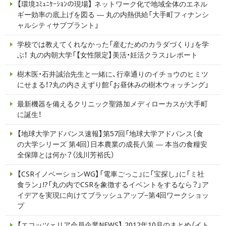
【環境ｺﾐｭﾆｹｰｼｮﾝの現場】 ネットワーク化で地域全体のエネル
ギー効率の底上げを図る ― 丸の内熱供給「大手町フィナンシ
ャルシティサブプラント」
学校では教えてくれなかった「産むためのカラダづくり」を学
ぶ！ 丸の内朝大学「【女性限定】美活・妊活クラス」レポート
樹木医・石井誠治先生と一緒に、行幸通りのイチョウのヒミツ
にせまる！?丸の内さえずり館「お昼休みの樹木ウォッチング」
最新機器を備えるクリニック聖路加メディローカスが大手町
に誕生！
【地球大学アドバンス速報】第57回「地球大学アドバンス〔食
の大学シリーズ 第4回〕日本農業の成長八策 ― 本当の食糧安
全保障とは何か？（浅川芳裕氏）
【CSRイノベーションWG】「電車ごっこ」に「宝探し」に「ミ社
食ラン」!?「丸の内でCSRを象徴するイベントをするなら？」ア
イデアを実現に向けてブラッシュアップ−第4回ワークショッ
プ
【エコッツェリア会員企業NEWS】 2012年10月のまとめ（イト