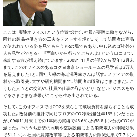
ここは「実験オフィス」という位置づけで、社員が実際に働きながら、
同社の製品や働き方の工夫をテストする場だ。そして訪問者に商品
が使われている姿を見てもらうPRの場でもあり、申し込めば社外の
人も見学ができる。「『面白いから行ってごらんよ』という口コミで、
来訪する方が増え続けています。2008年11月の開設から翌年12月末
まで、このオフィスのあるコクヨ東京ショールームの見学者は3万人
を超えました」と、同社広報の海老澤秀幸さんは話す。メディアの取
材から取引先、大学や研究機関まで、訪問者の職業はさまざまだ。こ
うした人々との交流や、社員の仕事の「はかどり」など、ビジネスをめ
ぐるさまざまな成果がここから生み出されている。
そして、このオフィスではCO2を減らして環境負荷を減らすことも成
功した。改修前の推計で同じフロアのCO2排出量は年135トンだった
が、09年11月末までの1年間の実績で43.6％、約58.8トン分のCO2が
減った。そのうち新型の照明や空調設備による消費電力の削減効果
で51.1トン、社員の意識改革等による消費電力の削減効果で7.7トン