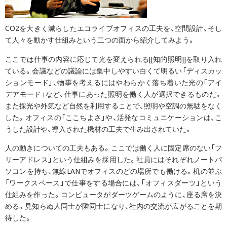
CO2を大きく減らしたエコライブオフィスの工夫を、空間設計、そし
て人々を動かす仕組みという二つの面から紹介してみよう。
ここでは仕事の内容に応じて光を変えられる[[知的照明]]を取り入れ
ている。会議などの議論には集中しやすい白くて明るい「ディスカッ
ションモード」、物事を考えるにはやわらかく落ち着いた光の「アイ
デアモード」など、仕事にあった照明を働く人が選択できるものだ。
また採光や外気など自然を利用することで、照明や空調の無駄をなく
した。オフィスの「ここちよさ」や、活発なコミュニケーションは、こ
うした設計や、導入された機材の工夫で生み出されていた。
人の動きについての工夫もある。ここでは働く人に固定席のない「フ
リーアドレス」という仕組みを採用した。社員にはそれぞれノートパ
ソコンを持ち、無線LANでオフィスのどの場所でも働ける。机の並ぶ
「ワークスペース」で仕事をする場合には、「オフィスダーツ」という
仕組みを作った。コンピュータがダーツゲームのように、座る席を決
める。見知らぬ人同士が隣同士になり、社内の交流が広がることを期
待した。