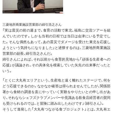
三菱地所商業施設営業部の綿引浩之さん
「実は震災の前の週まで、食育の活動で東北、福島に交流ツアーを組
んでいたのです。しかも当初の日程では当日は会津にいる予定でし
た。そんな偶然もあって、あの震災でダメージを受けた東北を応援し
ようという気持ちになりました」と述懐するのは、三菱地所商業施設
営業部の副長、綿引浩之さんだ。
綿引さんによれば、それ以前から食育的見地から「頑張る生産者への
応援」が議論され、その具体化を模索していた矢先の出来事だったと
いう。
「とくに大丸有エリアという、生産地と遠く離れたステージで、何を
どう応援できるのか。なかなか確答は得られませんでしたが、関係部
署から食材の調達を直にやっていく実験をやりたいとの申し出があ
り、それならシェフズクラブメンバーや見識ある飲食店経営者の賛同
も受けられるのでは、と冒険に踏み出したわけです」（綿引さん）。
そうして進発した「大丸有つながる食プロジェクト」とは、大丸有エ