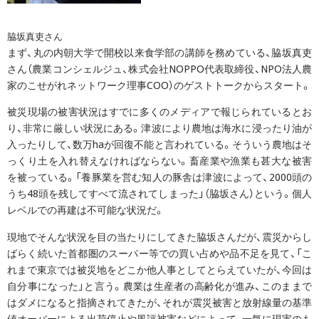
脇坂真吏さん
まず、丸の内朝大学で開校以来食学部の講師を務めている、脇坂真吏
さん（農業コンシェルジュ、株式会社NOPPO代表取締役、NPO法人農
家のこせがれネットワーク理事COO）のゲストトークからスタート。
被災現場の被害状況はすでに多くのメディアで報じられているとお
り、非常に厳しい状況にある。津波により農地は海水に浸ったり油が
入ったりして、数万haが回復不能と言われている。そういう農地はそ
っくり土を入れ替えなければならない。畜産業や漁業も甚大な被害
を被っている。「養豚業を営む知人の豚舎は津波によって、2000頭の
うち48頭を残してすべて流されてしまった」（脇坂さん）という。個人
レベルでの再建は不可能な状況だ。
現地でそんな状況を目の当たりにしてきた脇坂さんだが、震災からし
ばらく続いた首都圏のスーパー等での買い占めや品不足を見て、「こ
れまで東京では被災地をどこか他人事としてとらえていたが、今回は
自分事になった」と言う。農業は生産者の高齢化が進み、このままで
はダメになると指摘されてきたが、それが震災被害と放射線量の基準
値オーバーによる出荷停止や風評被害などによって、一気に現実のも