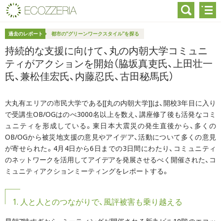
過去のレポート
都市の“グリーンワークスタイル”を探る
持続的な支援に向けて、丸の内朝大学コミュニ
ティがアクションを開始（脇坂真吏氏、上田壮一
氏、兼松佳宏氏、内藤忍氏、古田秘馬氏）
大丸有エリアの市民大学である[[丸の内朝大学]]は、開校3年目に入り
で受講生OB/OGはのべ3000名以上を数え、講座修了後も活発なコミ
ュニティを形成している。東日本大震災の発生直後から、多くの
OB/OGから被災地支援の意見やアイデア、活動について多くの意見
が寄せられた。4月4日から6日までの3日間にわたり、コミュニティ
のネットワークを活用してアイデアを発展させるべく開催された、コ
ミュニティアクションミーティングをレポートする。
1. 人と人とのつながりで、風評被害も乗り越える