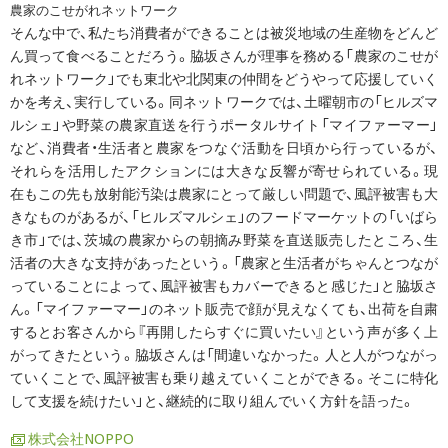
農家のこせがれネットワーク
そんな中で、私たち消費者ができることは被災地域の生産物をどんど
ん買って食べることだろう。脇坂さんが理事を務める「農家のこせが
れネットワーク」でも東北や北関東の仲間をどうやって応援していく
かを考え、実行している。同ネットワークでは、土曜朝市の「ヒルズマ
ルシェ」や野菜の農家直送を行うポータルサイト「マイファーマー」
など、消費者・生活者と農家をつなぐ活動を日頃から行っているが、
それらを活用したアクションには大きな反響が寄せられている。現
在もこの先も放射能汚染は農家にとって厳しい問題で、風評被害も大
きなものがあるが、「ヒルズマルシェ」のフードマーケットの「いばら
き市」では、茨城の農家からの朝摘み野菜を直送販売したところ、生
活者の大きな支持があったという。「農家と生活者がちゃんとつなが
っていることによって、風評被害もカバーできると感じた」と脇坂さ
ん。「マイファーマー」のネット販売で顔が見えなくても、出荷を自粛
するとお客さんから『再開したらすぐに買いたい』という声が多く上
がってきたという。脇坂さんは「間違いなかった。人と人がつながっ
ていくことで、風評被害も乗り越えていくことができる。そこに特化
して支援を続けたい」と、継続的に取り組んでいく方針を語った。
株式会社NOPPO