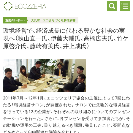
過去のレポート
大丸有 エコまちづくり解体新書
環境経営で、経済成長に代わる豊かな社会の実
現へ（秋山直一氏、伊藤大輔氏、高橋広夫氏、竹ケ
原啓介氏、藤崎有美氏、井上成氏）
2011年7月～12年1月、エコッツェリア協会の主催によって7回にわ
たる「環境経営サロン」が開催された。サロンでは先駆的な環境経営
を行っている12の企業が、それぞれの取り組みについてのプレゼン
テーションを行った。さらに、各プレゼンを受けて参加者たちが、そ
の動機や運用の工夫、乗り越えるべき課題、発見したこと、疑問点な
どをめぐって自由闊達な議論を交わした。