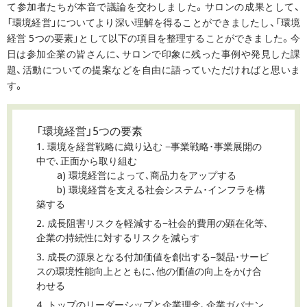
て参加者たちが本音で議論を交わしました。サロンの成果として、
「環境経営」についてより深い理解を得ることができましたし、「環境
経営 5つの要素」として以下の項目を整理することができました。今
日は参加企業の皆さんに、サロンで印象に残った事例や発見した課
題、活動についての提案などを自由に語っていただければと思いま
す。
「環境経営」5つの要素
1. 環境を経営戦略に織り込む −事業戦略･事業展開の
中で､正面から取り組む
a) 環境経営によって､商品力をアップする
b) 環境経営を支える社会システム･インフラを構
築する
2. 成長阻害リスクを軽減する−社会的費用の顕在化等､
企業の持続性に対するリスクを減らす
3. 成長の源泉となる付加価値を創出する−製品･サービ
スの環境性能向上とともに､他の価値の向上をかけ合
わせる
4. トップのリーダーシップと企業理念、企業ガバナン