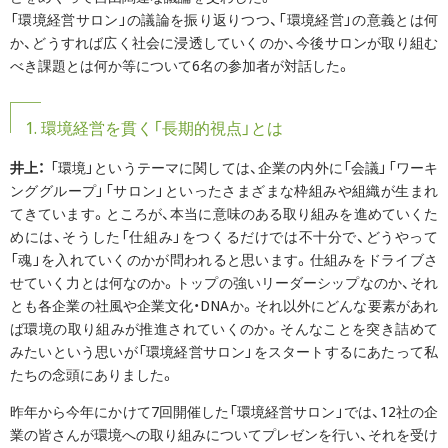
「環境経営サロン」の議論を振り返りつつ、「環境経営」の意義とは何
か、どうすれば広く社会に浸透していくのか、今後サロンが取り組む
べき課題とは何か等について6名の参加者が対話した。
1. 環境経営を貫く「長期的視点」とは
井上：
「環境」というテーマに関しては、企業の内外に「会議」「ワーキ
ンググループ」「サロン」といったさまざまな枠組みや組織が生まれ
てきています。ところが、本当に意味のある取り組みを進めていくた
めには、そうした「仕組み」をつくるだけでは不十分で、どうやって
「魂」を入れていくのかが問われると思います。仕組みをドライブさ
せていく力とは何なのか。トップの強いリーダーシップなのか、それ
とも各企業の社風や企業文化・DNAか。それ以外にどんな要素があれ
ば環境の取り組みが推進されていくのか。そんなことを突き詰めて
みたいという思いが「環境経営サロン」をスタートするにあたって私
たちの念頭にありました。
昨年から今年にかけて7回開催した「環境経営サロン」では、12社の企
業の皆さんが環境への取り組みについてプレゼンを行い、それを受け