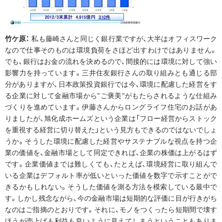
竹ケ原：
私も藤崎さんと同じく銀行業ですが、大半はオフィスワーク
なので仕事そのものは環境負荷をさほど出すわけではありません。
でも、銀行はお金の流れを決めるので、間接的には環境に対して強い
影響力を持っています。三井住友銀行さんの取り組みとも通じる部
分がありますが、日本政策投資銀行では今、環境に配慮した経営をす
る企業に対して金融市場から"ご褒美"がもたらされるような仕組み
づくりを進めています。伊藤さんからロングライフ住宅のお話があ
りましたが、旭化成ホームズという企業は「フロー経営からストック
を重視する経営に切り替えた」という見方もできるのではないでしょ
うか。そうした環境に配慮した経営やサステナブルな視点を持つ企
業の価値を、金融市場として同定できれば、企業の株価は上がるはず
です。企業価値までは難しくても、たとえば、環境経営に取り組んで
いる企業はデフォルト率が低いといった価値を数字で示すことがで
きるかもしれない。そうした価値を測る方法を模索している最中で
す。しかし残念ながら、今の金融市場は短期的な評価に目が行きがち
なのはご指摘のとおりです。それに、モノをつくったら短期間で壊す
ほうが売上げも利益も良いように見えてしまうということもありま