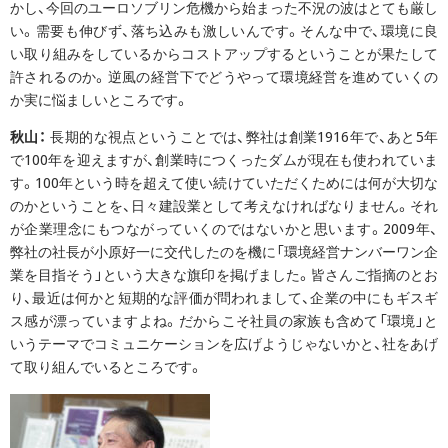
かし、今回のユーロソブリン危機から始まった不況の波はとても厳し
い。需要も伸びず、落ち込みも激しいんです。そんな中で、環境に良
い取り組みをしているからコストアップするということが果たして
許されるのか。逆風の経営下でどうやって環境経営を進めていくの
か実に悩ましいところです。
秋山：
長期的な視点ということでは、弊社は創業1916年で、あと5年
で100年を迎えますが、創業時につくったダムが現在も使われていま
す。100年という時を超えて使い続けていただくためには何が大切な
のかということを、日々建設業として考えなければなりません。それ
が企業理念にもつながっていくのではないかと思います。2009年、
弊社の社長が小原好一に交代したのを機に「環境経営ナンバーワン企
業を目指そう」という大きな旗印を掲げました。皆さんご指摘のとお
り、最近は何かと短期的な評価が問われまして、企業の中にもギスギ
ス感が漂っていますよね。だからこそ社員の家族も含めて「環境」と
いうテーマでコミュニケーションを広げようじゃないかと、社をあげ
て取り組んでいるところです。