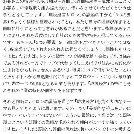
お客さまの環境への取り組みを評価し、評価結果等を還元することで
お客さまの環境取り組み拡大のお手伝いをさせていただくという仕
事などをしています。「環境経営サロン」の議論の中から「5つの要
素」のような指標が整理されたことは、私たち自身の理解が深まると
同時に社会にとっても意義があることだと思います。指標があるこ
とにより、それを尺度にして自社の立ち位置や特色が見えてくるから
です。 もちろん「5つの要素」を一律に強化すべきということではな
く、各企業でそれぞれ力の入れ方は異なるでしょうし、個性もありま
すよね。たとえば、トップの指示一つで組織が動く会社。それは強み
であるけれど、一方でトップが代わってしまえば取り組みにも変化が
生まれるかもしれません。あるいは、環境について何かやりたいとい
う声がボトムから自然発生的に生まれてプロジェクトになり、最終的
に社内で一つの組織となる企業もあります。「環境経営」の中にもそ
れぞれの企業の特色や個性があるはずです。
それと同時に、サロンの議論を通じて「環境経営」を貫く大切なテー
マも見えてきたように思います。その一つが「長期的な視点をいかに
持つか」ということではないでしょうか。最近は、企業に対して四半
期ごとという短期での業績が求められる傾向がますます強まってい
ますね。そうした短期的な評価の流れは、長いスパンでものを考える