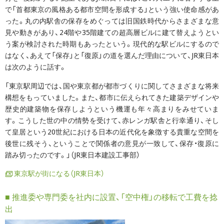
で「首都東京の風格ある都市空間を形成する」という強い使命感があ
った。丸の内駅舎の保存をめぐっては旧国鉄時代からさまざまな意
見や動きがあり、24階や35階建ての超高層ビルに建て替えようとい
う案が検討された時期もあったという。現代的な駅ビルにするので
はなく、あえて「保存」と「復原」の道を選んだ理由について、JR東日本
は次のように話す。
「東京駅周辺では、国や東京都が都市づくりに関してさまざまな将来
構想をもっていました。また、都市に伝えられてきた建築デザインや
歴史的建築物を保存しようという機運も年々高まりをみせていま
す。こうした世の中の情勢を受けて、赤レンガ駅舎と行幸通り、そし
て皇居という20世紀における日本の近代化を象徴する貴重な空間を
後世に残そう、ということで関係者の意見が一致して、保存・復原に
踏み切ったのです。」（JR東日本建設工事部）
東京駅が街になる（JR東日本）
■ 推進委や専門委を社内に設置、「空中権」の移転で工費を捻
出