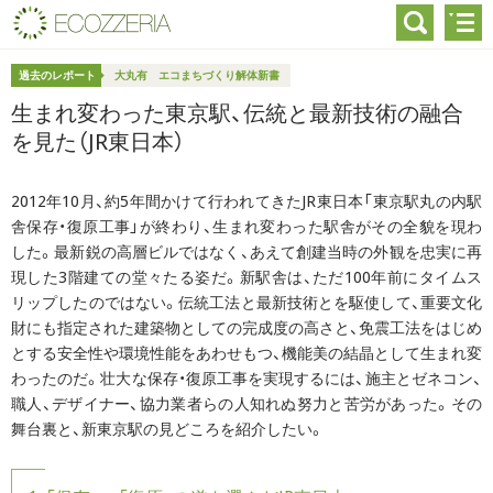
過去のレポート
大丸有 エコまちづくり解体新書
生まれ変わった東京駅、伝統と最新技術の融合
を見た（JR東日本）
2012年10月、約5年間かけて行われてきたJR東日本「東京駅丸の内駅
舎保存・復原工事」が終わり、生まれ変わった駅舎がその全貌を現わ
した。最新鋭の高層ビルではなく、あえて創建当時の外観を忠実に再
現した3階建ての堂々たる姿だ。新駅舎は、ただ100年前にタイムス
リップしたのではない。伝統工法と最新技術とを駆使して、重要文化
財にも指定された建築物としての完成度の高さと、免震工法をはじめ
とする安全性や環境性能をあわせもつ、機能美の結晶として生まれ変
わったのだ。壮大な保存・復原工事を実現するには、施主とゼネコン、
職人、デザイナー、協力業者らの人知れぬ努力と苦労があった。その
舞台裏と、新東京駅の見どころを紹介したい。