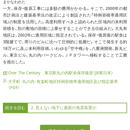
まかなわれた
一方、保存・復原工事には多額の費用がかかる。そこで、2000年の都
市計画法と建築基準法の改正により創設された「特例容積率適用区
域」の制度を活用した。高度利用すべきと認められた区域内の未利用
容積を、別の敷地の容積に上乗せすることができる仕組みだ。大丸有
地区は、2002年に適用区域に指定されている。保存・復原後の駅舎は
3階建てで、周りのビルに比べて圧倒的に低層だ。そこで発生する約
18万㎡に及ぶ未利用容積、いわゆる「空中権」を、八重洲開発、新丸ビ
ル、東京ビル、丸の内パークビル、ＪＰタワーへ移転することで工費
を捻出した。
Over The Century 東京駅丸の内駅舎保存復原（JR東日本）
大手町･丸の内･有楽町地区特例容積率適用地区及び指定基準
（PDF）
続きを読む
2. 見えない地下に最新の免震装置が