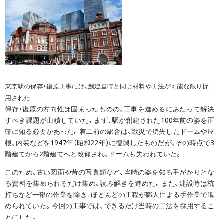
東京駅の保存・復原工事には、創建当時と同じ材料や工法が可能な限り採
用された
保存・復原の方向性は固まったものの、工事を進めるにあたって解決
すべき課題が山積していた。まず、駅が創建された100年前の姿を正
確に知る必要があった。着工前の駅舎は、戦災で焼失したドームや屋
根、内装などを1947年（昭和22年）に復興したものだが、その時点で3
階建てから2階建てへと改修され、ドームも失われていた。
このため、古い図面や昔の写真類など、当時の姿を知る手がかりとな
る資料を集められるだけ集め、読み解きを進めた。また、建設時は杭
打ちなど一部の作業を除き、ほとんどの工程が職人による手作業で進
められていた。今回の工事では、できるだけ当時の工法を採用するこ
とにした。