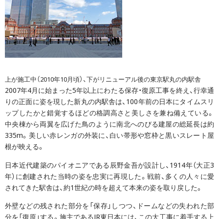
上が施工中（2010年10月頃）、下がリニューアル後の東京駅丸の内駅舎
2007年4月に始まった5年以上にわたる保存・復原工事を終え、行幸通
りの正面に姿を現した新丸の内駅舎は、100年前の日本にタイムスリ
ップしたかと錯覚するほどの格調高さと美しさを兼ね備えている。
中央棟から両翼を広げた鳥のように南北へのびる建屋の総延長は約
335m。美しい赤レンガの外装に、白い帯形や窓枠と黒いスレート屋
根が映える。
日本近代建築のパイオニアである辰野金吾が設計し、1914年（大正3
年）に創建された当時の姿を忠実に再現した。戦前、多くの人々に愛
されてきた駅舎は、約1世紀の時を超えて本来の姿を取り戻した。
外壁などの残された部分を「保存」しつつ、ドームなどの失われた部
分を「復原」する。施主であるJR東日本には、この大工事に着手する上