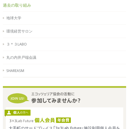
過去の取り組み
地球大学
環境経営サロン
３＊３LABO
丸の内井戸端会議
SHAREASM
大手町のサードプレイス「3×3Lab Future」施設利用個人会員を