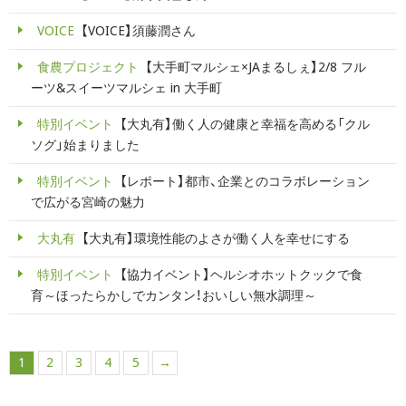
VOICE
【VOICE】須藤潤さん
食農プロジェクト
【大手町マルシェ×JAまるしぇ】2/8 フル
ーツ&スイーツマルシェ in 大手町
特別イベント
【大丸有】働く人の健康と幸福を高める「クル
ソグ」始まりました
特別イベント
【レポート】都市、企業とのコラボレーション
で広がる宮崎の魅力
大丸有
【大丸有】環境性能のよさが働く人を幸せにする
特別イベント
【協力イベント】ヘルシオホットクックで食
育～ほったらかしでカンタン！おいしい無水調理～
1
2
3
4
5
→