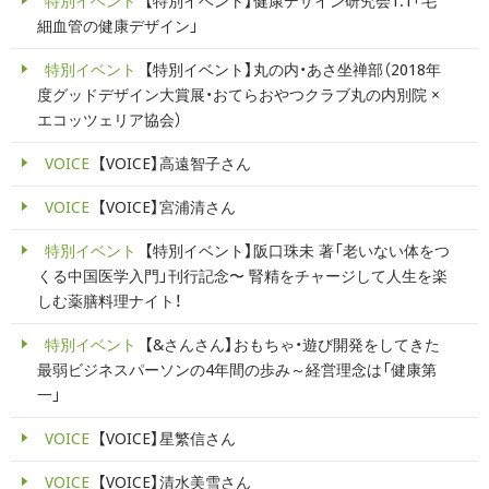
特別イベント
【特別イベント】健康デザイン研究会1.1「毛
細血管の健康デザイン」
特別イベント
【特別イベント】丸の内・あさ坐禅部（2018年
度グッドデザイン大賞展・おてらおやつクラブ丸の内別院 ×
エコッツェリア協会）
VOICE
【VOICE】高遠智子さん
VOICE
【VOICE】宮浦清さん
特別イベント
【特別イベント】阪口珠未 著「老いない体をつ
くる中国医学入門」刊行記念〜 腎精をチャージして人生を楽
しむ薬膳料理ナイト！
特別イベント
【&さんさん】おもちゃ・遊び開発をしてきた
最弱ビジネスパーソンの4年間の歩み～経営理念は「健康第
一」
VOICE
【VOICE】星繁信さん
VOICE
【VOICE】清水美雪さん