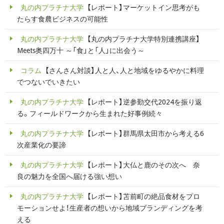
丸の内プラチナ大学
【レポート】マーケットイン思考がも
たらす食農ビジネスの可能性
丸の内プラチナ大学
【丸の内プラチナ大学特別連携講座】
Meets奥四万十 ～「食」と「人」に出会う～
コラム
【さんさん対談】人と人、人と地域をゆるやかに料理
でつないでいきたい
丸の内プラチナ大学
【レポート】逆参勤交代2024を振り返
る。フィールドワークから生まれた好事例続々
丸の内プラチナ大学
【レポート】群馬県太田市から考える6
次産業化の要諦
丸の内プラチナ大学
【レポート】大仏と鹿のその次へ 奈
良の魅力を全国へ届ける強い想い
丸の内プラチナ大学
【レポート】苫前町の絶品食材をプロ
モーションせよ！生産者の想いから地域ブランディングを考
える