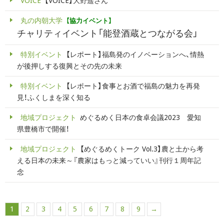
VOICE
【VOICE】大野遥さん
丸の内朝大学
【協力イベント】
チャリティイベント「能登酒蔵とつながる会」
特別イベント
【レポート】福島発のイノベーションへ、情熱
が後押しする復興とその先の未来
特別イベント
【レポート】食事とお酒で福島の魅力を再発
見！ふくしまを深く知る
地域プロジェクト
めぐるめく日本の食卓会議2023 愛知
県豊橋市で開催！
地域プロジェクト
【めぐるめくトーク Vol.3】農と土から考
える日本の未来～『農家はもっと減っていい』刊行１周年記
念
1
2
3
4
5
6
7
8
9
→