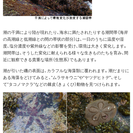
潮の干満により陸が現れたり、海水に満たされたりする潮間帯（海岸
の高潮線と低潮線との間の帯状の部分）は、一日のうちに温度や湿
度、塩分濃度や紫外線などの影響を受け、環境は大きく変化します。
潮間帯は、そうした変化に耐えられる様々な生きものたちを育み、間
近に観察できる貴重な場所（生態系）でもあります。
潮が引いた磯の表面は、カラフルな海藻類に覆われます。潮だまりに
ある海藻をどけてみると、"ムラサキウニ"や"ヤツデヒトデ"、そし
て"タコノマクラ"などの棘皮（きょくひ）動物を見つけられます。