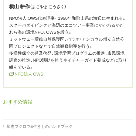
横山 耕作
（よこやま こうさく）
NPO法人 OWS代表理事。1950年和歌山県の海辺に生まれる。
スクーバダイビングと海辺のエコツアー事業にかかわるかた
わら海の環境NPO、OWSを設立。
ミッドウェー環礁自然保護区、パラオ・アンガウル州立自然公
園プロジェクトなどで自然観察指導を行う。
多様性保全の普及啓発、環境学習プログラムの推進、市民環境
調査の推進、NPO活動を担うネイチャーガイド養成などに取り
組んでいる。
NPO法人 OWS
おすすめ情報
知恵ブクロウ&生きものハンドブック