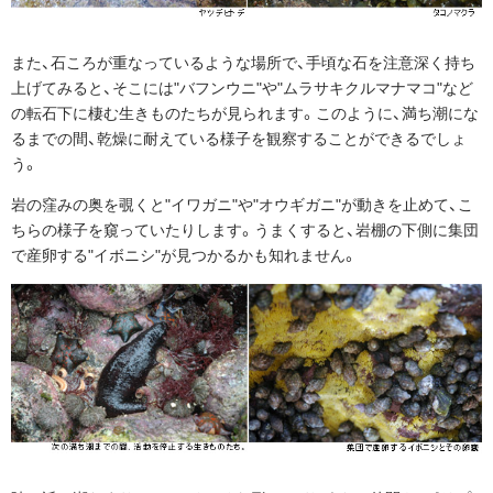
また、石ころが重なっているような場所で、手頃な石を注意深く持ち
上げてみると、そこには"バフンウニ"や"ムラサキクルマナマコ"など
の転石下に棲む生きものたちが見られます。このように、満ち潮にな
るまでの間、乾燥に耐えている様子を観察することができるでしょ
う。
岩の窪みの奥を覗くと"イワガニ"や"オウギガニ"が動きを止めて、こ
ちらの様子を窺っていたりします。うまくすると、岩棚の下側に集団
で産卵する"イボニシ"が見つかるかも知れません。