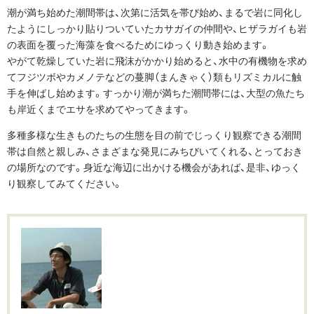
潮が満ち始めた潮間帯は、次第に活気を帯び始め、まるで岩に同化し
たようにしっかり貼りついていたカサガイの仲間や、ヒザラガイも岩
の表面を覆った海藻を食べるためにゆっくり動き始めます。
やがて乾燥していた岩に飛沫がかかり始めると、水中の有機物を求め
てフジツボやカメノテなどの蔓脚（まんきゃく）類もリズミカルに触
手を伸ばし始めます。すっかり潮が満ちた潮間帯には、大型の魚たち
も岸近くまでエサを求めてやってきます。
多種多様な生きものたちの生態を目の前でじっくり観察できる潮間
帯は自然と親しみ、さまざまな発見にみちびいてくれる、とっておき
の場所なのです。身近な海辺に出かける機会があれば、是非、ゆっく
り観察してみてください。