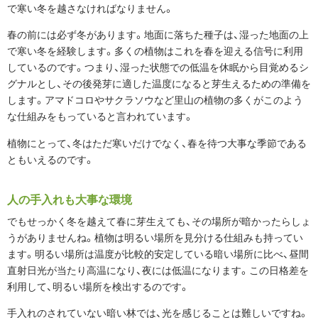
で寒い冬を越さなければなりません。
春の前には必ず冬があります。地面に落ちた種子は、湿った地面の上
で寒い冬を経験します。多くの植物はこれを春を迎える信号に利用
しているのです。つまり、湿った状態での低温を休眠から目覚めるシ
グナルとし、その後発芽に適した温度になると芽生えるための準備を
します。アマドコロやサクラソウなど里山の植物の多くがこのよう
な仕組みをもっていると言われています。
植物にとって、冬はただ寒いだけでなく、春を待つ大事な季節である
ともいえるのです。
人の手入れも大事な環境
でもせっかく冬を越えて春に芽生えても、その場所が暗かったらしょ
うがありませんね。植物は明るい場所を見分ける仕組みも持ってい
ます。明るい場所は温度が比較的安定している暗い場所に比べ、昼間
直射日光が当たり高温になり、夜には低温になります。この日格差を
利用して、明るい場所を検出するのです。
手入れのされていない暗い林では、光を感じることは難しいですね。