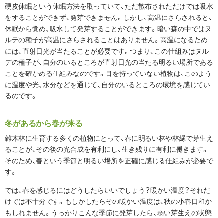
硬皮休眠という休眠方法を取っていて、ただ散布されただけでは吸水
をすることができず、発芽できません。しかし、高温にさらされると、
休眠から覚め、吸水して発芽することができます。暗い森の中ではヌ
ルデの種子が高温にさらされることはありません。高温になるため
には、直射日光が当たることが必要です。つまり、この仕組みはヌル
デの種子が、自分のいるところが直射日光の当たる明るい場所である
ことを確かめる仕組みなのです。目を持っていない植物は、このよう
に温度や光、水分などを通じて、自分のいるところの環境を感じてい
るのです。
冬があるから春が来る
雑木林に生育する多くの植物にとって、春に明るい林や林縁で芽生え
ることが、その後の光合成を有利にし、生き残りに有利に働きます。
そのため、春という季節と明るい場所を正確に感じる仕組みが必要で
す。
では、春を感じるにはどうしたらいいでしょう？暖かい温度？それだ
けでは不十分です。もしかしたらその暖かい温度は、秋の小春日和か
もしれません。うっかりこんな季節に発芽したら、弱い芽生えの状態