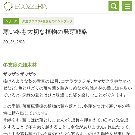
シリーズ
知恵ブクロウ&生きものハンドブック
寒い冬も大切な植物の発芽戦略
2013/12/03
冬支度の雑木林
ザッザッザッザッ
抜けるような秋の青空の12月、コナラやクヌギ、ヤマザクラやヤマハ
ゼなど、色とりどりの落ち葉を踏みしめながら雑木林の遊歩道を歩い
ていると、深緑の夏とはひと味違った姿を楽しむことができます。
この季節、落葉広葉樹の植物は葉を落とし、冬芽をつけて寒い冬の準
備に精を出しています。
常緑樹も、葉っぱは落としませんが、成長を押さえて、細々と光合成
をすることで冬を乗り越えることに余念がありません。昆虫だって、
土の中や落ち葉の中、樹皮の中など、寒さをしのげる場所を見事に探