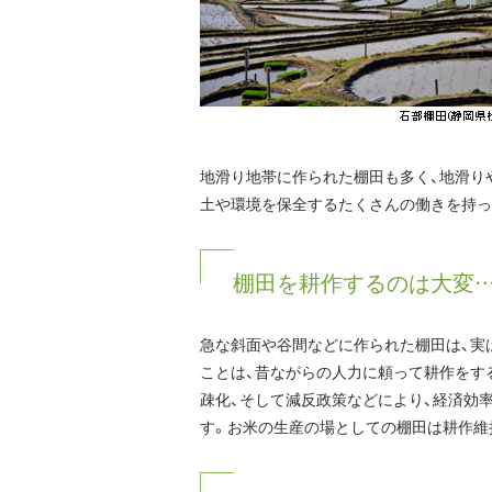
地滑り地帯に作られた棚田も多く、地滑り
土や環境を保全するたくさんの働きを持っ
棚田を耕作するのは大変…
急な斜面や谷間などに作られた棚田は、実
ことは、昔ながらの人力に頼って耕作をす
疎化、そして減反政策などにより、経済効
す。お米の生産の場としての棚田は耕作維