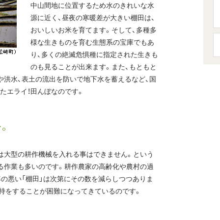
中山間地に位置するため水のきれいな水
源に近く、昼夜の寒暖差が大きい棚田は、
おいしいお米を育てます。そして、多種多
様な生きものを育む生態系の宝庫でもあ
り、多くの絶滅危惧種に指定された生きも
のも見ることが出来ます。また、もともと
や洪水、表土の流出を防いで地下水を蓄えるなど、国
たエライ！田んぼなのです。
。
は大型の耕作機械を入れる事はできません。という
る作業も多いのです。耕作農家の高齢化や農村の過
率の悪い「棚田」は次第にその数を減らしつつありま
持をすることが困難になってきているのです。