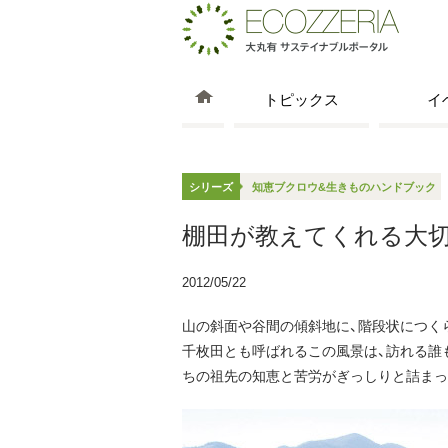
トピックス
イ
シリーズ
知恵ブクロウ&生きものハンドブック
棚田が教えてくれる大
2012/05/22
山の斜面や谷間の傾斜地に、階段状につくら
千枚田とも呼ばれるこの風景は、訪れる誰
ちの祖先の知恵と苦労がぎっしりと詰まっ