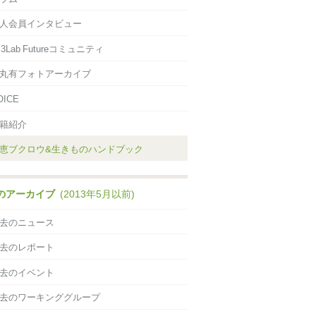
人会員インタビュー
×3Lab Futureコミュニティ
丸有フォトアーカイブ
OICE
籍紹介
恵ブクロウ&生きものハンドブック
のアーカイブ
(2013年5月以前)
去のニュース
去のレポート
去のイベント
去のワーキンググループ