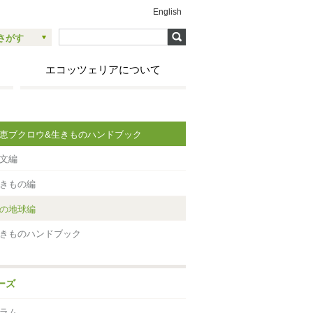
English
さがす
エコッツェリアについて
恵ブクロウ&生きものハンドブック
文編
きもの編
の地球編
きものハンドブック
ーズ
ラム