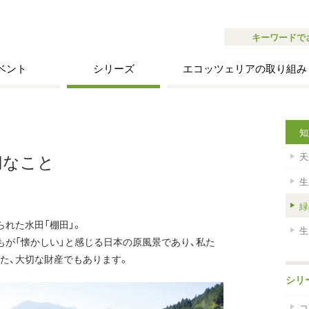
キーワードで
ベント
シリーズ
エコッツェリアの取り組み
知
切なこと
天
生
緑
れた水田「棚田」。
生
もが「懐かしい」と感じる日本の原風景であり、私た
た、大切な財産でもあります。
シリ
コ