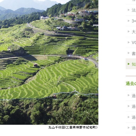
法
3
大
V
書
知
過去
過
過
過
過