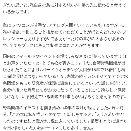
ぎたい思いと、私自身の鳥に対する想いが、筆の先に伝わると考えて
いるからです。
単に、パソコンが苦手な、アナログ人間ということもありますが…。
私の場合、一冊まるごと描かせていただくことがほとんどなので、プ
レッシャーもありますが、できあがった時の喜びの大きさがあるの
で、全てをプラスに考えて制作に臨むことができます。
国内のフィールドやイベント会場で、みなさまに「使っていますよ！」
とお声をいただくと、とても心が弾みます。また、台湾野鳥図鑑が出
版されたことにより、バードウオッチング人口が15年で15倍にも増
え保護活動につながっているとか、内戦の続くカンボジアでアジア水
鳥図鑑をもった研究者が保護に邁進しているといった話しを聞くと、
自分の描いた野鳥たちがお役にたっていることに少し誇らしい気持
ちになり、いま抱えている図鑑の仕事もがんばろうと思えるのです。
野鳥図鑑のイラストを描き始め、40年の歳月が経ちました。若い時
分、「この本は私が描いたのです」と話しをすると、「え？お若い方だ
ったのですね！」と驚かれ、悦に入っていました。還暦もとうに過ぎた
今日、懐かしい思い出の一コマにしかありません。