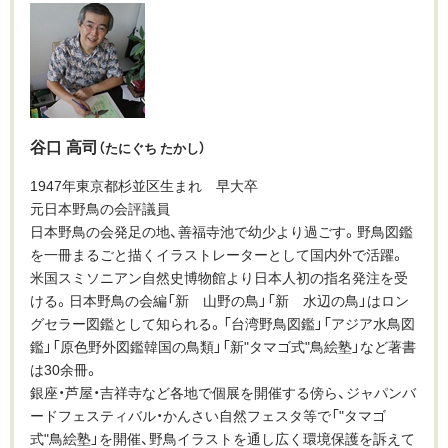
谷口 高司
（たにぐち たかし）
1947年東京都杉並区生まれ 早大卒
元日本野鳥の会評議員
日本野鳥の会発足の地、善福寺池で幼少より過ごす。野鳥図鑑
を一冊まるごと描くイラストレーターとして国内外で活躍。
米国スミソニアン自然史博物館より日本人初の指名発注を受
ける。日本野鳥の会編「新 山野の鳥」「新 水辺の鳥」はロン
グセラー図鑑として知られる。「台湾野鳥図鑑」「アジア水鳥図
鑑」「原色野外図鑑韓国の鳥類」「新"タマゴ式"鳥絵塾」など著書
は30余冊。
銀座・芦屋・吉祥寺など各地で個展を開催する傍ら、ジャパンバ
ードフェスティバル・かんさい自然フェスタ等で「"タマゴ
式"鳥絵塾」を開催、野鳥イラストを通し広く環境保護を訴えて