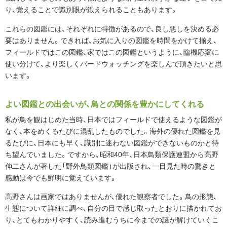
り、覚えることで識別眼が鍛えられることもあります。
これらの図鑑には、それぞれに特徴があるので、良し悪しを決める必
要はありません。できれば、お気に入りの図鑑を時間をかけて揃え、
フィールドではこの図鑑、家ではこの図鑑というように、臨機応変に
使い分けて、より楽しくバードウォッチングを楽しんで頂きたいと思
います。
よい図鑑との出会いが、鳥との関係を豊かにしてくれる
私が鳥を観はじめた当時、日本ではフィールドで使えるような図鑑が
なく、本をめくるたびに混乱したものでした。海外の優れた図鑑を見
るたびに、日本にも早く、識別に迷わない図鑑ができないものかと待
ち望んでいました。ですから、昭和40年、日本鳥類保護連盟から高野
伸二さんが著した「野外鳥類図鑑」が出版され、一目見た時の驚きと
感動は今でも鮮明に覚えています。
高野さんは画家ではありませんが、優れた観察者でした。鳥の形態、
生態について詳細に調べ、自分の目で感じ取ったとおりに描かれてお
り、とてもわかりやすく、読み進むうちに今までの謎が解けていくこ