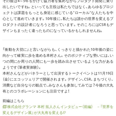
その後は4～5年をかけて協力者を集めながらプロダクト開発に乗り
出したいですね。といっても主役は私たちではなく、あらゆるプロジ
ェクトは課題をもっとも身近に感じている"ローカル"な人たちを中
心として進めていきます。10年後に、私たちは誰かの世界を変えるプ
ロダクトの設計者になろうと思っています。そのころにはCSRもデ
ザインもまったく違ったものになっているかもしれませんね。
「衝動を大切に」と言いながらも、くっきりと描かれた10年後の姿に
向かって確実に歩を進める本村さん。そのポジティブな勢いには、い
つの間にか周りの人間にも一歩を踏み出させているような力がある
ようです（筆者実体験）。
本村さんなどがパネラーとして出演するトークイベントは11月19日
（金）にエコッツェリアで開催されます。デザイン、CSR、まちづくり、
消費など自分なりの観点で、みなさんも参加してみては？今後の大丸
有とのコラボレーションにも注目ですよ！
前編はこちら
株式会社グランマ 本村 拓人さんインタビュー（前編） －『世界を
変えるデザイン展』が大丸有を変える!?