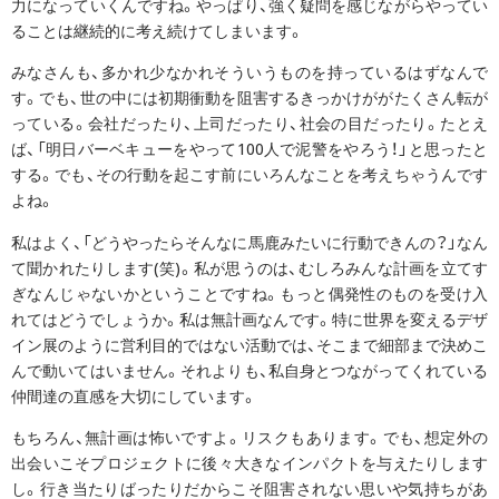
力になっていくんですね。やっぱり、強く疑問を感じながらやってい
ることは継続的に考え続けてしまいます。
みなさんも、多かれ少なかれそういうものを持っているはずなんで
す。でも、世の中には初期衝動を阻害するきっかけががたくさん転が
っている。会社だったり、上司だったり、社会の目だったり。たとえ
ば、「明日バーベキューをやって100人で泥警をやろう！」と思ったと
する。でも、その行動を起こす前にいろんなことを考えちゃうんです
よね。
私はよく、「どうやったらそんなに馬鹿みたいに行動できんの？」なん
て聞かれたりします(笑)。私が思うのは、むしろみんな計画を立てす
ぎなんじゃないかということですね。もっと偶発性のものを受け入
れてはどうでしょうか。私は無計画なんです。特に世界を変えるデザ
イン展のように営利目的ではない活動では、そこまで細部まで決めこ
んで動いてはいません。それよりも、私自身とつながってくれている
仲間達の直感を大切にしています。
もちろん、無計画は怖いですよ。リスクもあります。でも、想定外の
出会いこそプロジェクトに後々大きなインパクトを与えたりします
し。行き当たりばったりだからこそ阻害されない思いや気持ちがあ