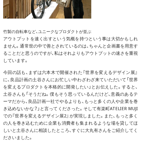
竹製の自転車など、ユニークなプロダクトが並ぶ
アウトプットを速く出すという気概を持つという事は大切かもしれ
ません。通常世の中で善とされているのは、ちゃんと企画書を用意す
ることだと思うのですが、私はそれよりもアウトプットの速さを重視
しています。
今回の話も、まずは六本木で開催された『世界を変えるデザイン展』
に、良品計画の土谷さんにお忙しい中わざわざ来ていただいて「世界
を変えるプロダクトを本格的に開発したい」とお伝えした。すると、
土谷さんも「そうだね。僕もそう思っているんだけど、意義のあるテ
ーマだから、良品計画一社でやるよりも、もっと多くの人や企業を巻
き込めないかな？」と言ってくださった。そして有楽町ATELIER MUJI
での『世界を変えるデザイン展2』が実現しました。また、もっと多く
の人を巻き込むために企業も消費者も集まれるような場を貸してほ
しいと土谷さんに相談したところ、すぐに大丸有さんをご紹介してく
ださいました。