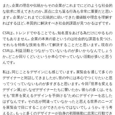
また、企業の理念や伝統からその企業がこれまでにどのような社会的
な欲求に答えてきたのか、原点に立ち返る行為も非常に重要だと思い
ます。企業がこれまでに伝統的に紡いできた価値観や理念を理解す
ればするほど、本質的に解決すべき社会的課題が見つかるはずです。
CSRは、トレンドでやることでも、知名度をあげる為だけにやるもの
でもありません。企業の本来の姿というのは社会的な課題を見つけ、
それらを特殊な技術を用いて解決することだと思います。現在の
CSRは、利益活動とつながっていないものが多いからなんでしょう
か、どこか回りくどいというか本心でやっていない活動が多いと思う
んです。
私は、同じことをデザインにも感じています。展覧会を通して多くの
デザイナーと対話してきましたが、世の中には本心でつくりたいと思
ってつくっていないものが多すぎると思います。今回『世界を変える
デザイン展』が、なぜデザイナーたちに響いたか。彼らの多くは、そも
そも"世界を変えるデザインを手掛ける"ためにデザイナーを志した
はずなんです。その志が間違っていなかったと思える世界のニーズ
を展覧会で目にすることができたからではないでしょうか。そう考
えると、もっと多くのデザイナーが自身の初期衝動に忠実に行動でき