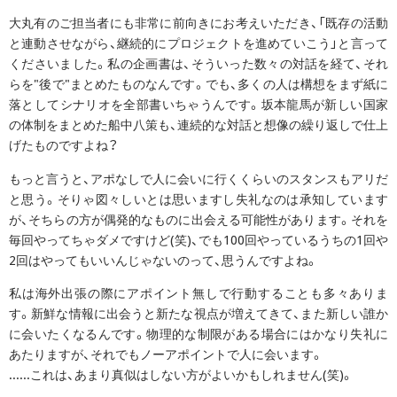
大丸有のご担当者にも非常に前向きにお考えいただき、「既存の活動
と連動させながら、継続的にプロジェクトを進めていこう」と言って
くださいました。私の企画書は、そういった数々の対話を経て、それ
らを"後で"まとめたものなんです。でも、多くの人は構想をまず紙に
落としてシナリオを全部書いちゃうんです。坂本龍馬が新しい国家
の体制をまとめた船中八策も、連続的な対話と想像の繰り返しで仕上
げたものですよね？
もっと言うと、アポなしで人に会いに行くくらいのスタンスもアリだ
と思う。そりゃ図々しいとは思いますし失礼なのは承知しています
が、そちらの方が偶発的なものに出会える可能性があります。それを
毎回やってちゃダメですけど(笑)、でも100回やっているうちの1回や
2回はやってもいいんじゃないのって、思うんですよね。
私は海外出張の際にアポイント無しで行動することも多々ありま
す。新鮮な情報に出会うと新たな視点が増えてきて、また新しい誰か
に会いたくなるんです。物理的な制限がある場合にはかなり失礼に
あたりますが、それでもノーアポイントで人に会います。
......これは、あまり真似はしない方がよいかもしれません(笑)。