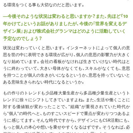
る環境をつくる事も大切なのだと思います。
―今後そのような状況は変わると思いますか？また、先ほど「10
年かけて」というお話がありましたが、今後の『世界を変えるデ
ザイン展』および株式会社グランマはどのように活動していく
予定なのでしょう？
状況は変わっていくと思います。インターネットによって個人の意
思を世の中に表明できる環境が広がり、個人の意思の影響力が大きく
なり始めています。会社の看板がなければ生きていけない時代はと
うに終わっていて、大きい母体がなくても、スキルがなくても、意思
を持つことが個人の生きがいになるというか、意思を持っていないと
ある意味生きられない時代になるというか。
もの作りのトレンドも少品種大量生産から多品種少量生産というト
レンドに徐々にシフトしてきていますよね。また、生活や働くことに
対する価値観が変わったことで、"組織"が重視されていた時代か
ら"個人"の時代へと、ものすごいスピードで重点が変わりつつあるよ
うに感じてます。そんな時代ですから、デザインにもCSR活動にも、
もっと個人の本心や想いを乗せやすくなるはずです。そうなれば、必