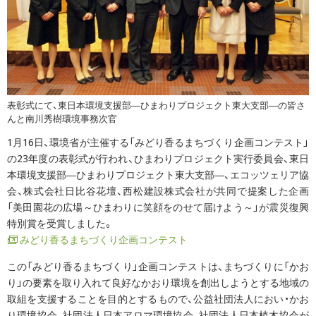
表彰式にて、東日本環境支援部―ひまわりプロジェクト東大支部―の皆さ
んと南川秀樹環境事務次官
1月16日、環境省が主催する「みどり香るまちづくり企画コンテスト」
の23年度の表彰式が行われ、ひまわりプロジェクト実行委員会、東日
本環境支援部―ひまわりプロジェクト東大支部―、エコッツェリア協
会、株式会社日比谷花壇、西松建設株式会社が共同で提案した企画
「美田園花の広場～ひまわりに笑顔をのせて届けよう～」が震災復興
特別賞を受賞しました。
みどり香るまちづくり企画コンテスト
この「みどり香るまちづくり」企画コンテストは、まちづくりに「かお
り」の要素を取り入れて良好なかおり環境を創出しようとする地域の
取組を支援することを目的とするもので、公益社団法人におい・かお
り環境協会、社団法人日本アロマ環境協会、社団法人日本植木協会が