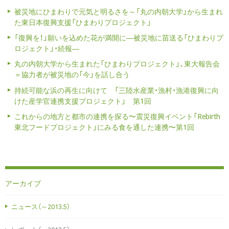
被災地にひまわりで元気と明るさを～「丸の内朝大学」から生まれ
た東日本復興支援「ひまわりプロジェクト」
「復興を！」願いを込めた花が満開に―被災地に苗送る「ひまわりプ
ロジェクト」・続報―
丸の内朝大学から生まれた「ひまわりプロジェクト」、東大報告会
＝協力者が被災地の「今」を話し合う
持続可能な浜の再生に向けて 「三陸水産業・漁村・漁港復興に向
けた産学官連携支援プロジェクト」 第1回
これからの地方と都市の連携を探る〜震災復興イベント「Rebirth
東北フードプロジェクト」にみる食を通した連携〜第1回
アーカイブ
ニュース（～2013.5）