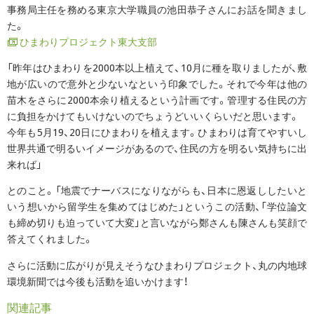
事務局主任を務める東京大学職員の池田恭子さんにお話を聞きまし
た。
ひまわりプロジェクト東大支部
「昨年はひまわりを2000本以上植えて、10月に種を取りましたが、敷
地が広いので意外と少ないなという印象でした。それで今年は他の
苗木をさらに2000本余り植えるという計画です。管理する住民の方
に負担をかけてもいけないのでちょうどいいくらいだと思います。
今年も5月19、20日にひまわりを植えます。ひまわりは育てやすいし
世界共通で明るいイメージがあるので、住民の方を明るい気持ちに出
来れば」
とのこと。「地震でナーバスになりながらも、日本に恩返ししたいと
いう想いから留学生を集めてはじめた」というこの活動、「学位論文
も締め切りも迫っていて大変」と言いながら鄭さんも陳さんも笑顔で
答えてくれました。
さらに活動に広がりが見えそうなひまわりプロジェクト、丸の内地球
環境新聞では今後も活動を追いかけます！
関連記事