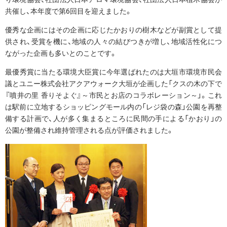
共催し、本年度で第6回目を迎えました。
優秀な企画にはその企画に応じたかおりの樹木などが副賞として提
供され、受賞を機に、地域の人々の結びつきが増し、地域活性化につ
ながった企画も多いとのことです。
最優秀賞に当たる環境大臣賞に今年選ばれたのは大垣市環境市民会
議とユニー株式会社アクアウォーク大垣が企画した「クスの木の下で
『噴井の里 香りそよぐ』～市民とお店のコラボレーション～」。これ
は駅前に立地するショッピングモール内の「レジ袋の森」公園を再整
備する計画で、人が多く集まるところに民間の手による「かおり」の
公園が整備され維持管理される点が評価されました。