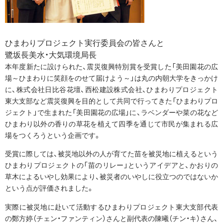
ひまわりプロジェクト実行委員会の皆さんと
鷺坂長美水・大気環境局長
本年度新たに設けられた、震災復興特別賞を受賞した「美田園花の広
場～ひまわりに笑顔をのせて届けよう～」は丸の内朝大学をきっかけ
に、株式会社日比谷花壇、西松建設株式会社、ひまわりプロジェクト
東大支部など震災復興を目的として共同で行ってきた「ひまわりプロ
ジェクト」で生まれた「美田園花の広場」に、ラベンダーや菜の花など
ひまわり以外の香りの草花を植えて四季を通じて市民が集まれる広
場をつくろうという企画です。
受賞に際しては、被災地以外の人が育てた苗を被災地に植えるという
ひまわりプロジェクトの「苗のリレー」というアイデアと、かおりの
草木によるいやし効果により、被災者のいやしに役立つのではないか
という点が評価されました。
実際に被災地に赴いて活動するひまわりプロジェクト東大支部代表
の鄭方婷（チェン・ファンティン）さんと副代表の陳曦（チン・キ）さん、