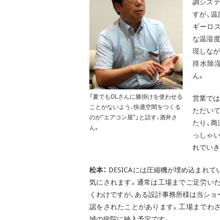
調シス
すが、
ギーロス
な温湿度
現しなが
排水除
ん。
「夏でもOLさんに膝掛けを使わせる
営業では
ことがないよう、快適空間をつくる
ただい
のが"エアコン屋"」と話す、酒井さ
たり、
ん。
っしゃい
れでいき
松本：
DESICAには圧縮機が埋め込まれ
気にされます。通常は工場までご足労い
くわけですが、ある設計事務所様は当ショ
認をされたことがあります。工場までわ
城の病院に納入予定です。