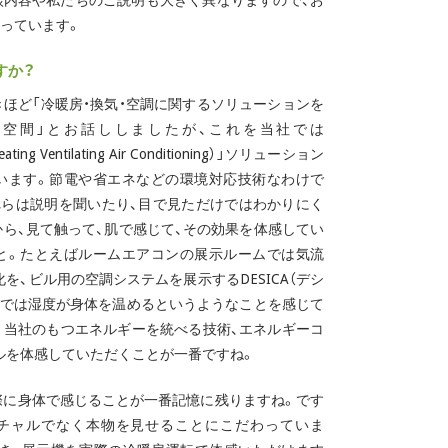
談内容や私たちのご説明も大きく異なりますので、お
っています。
すか？
ほど「冷暖房・換気・空調に関するソリューションを
る空間」とお話ししましたが、これを当社では
ating Ventilating Air Conditioning）」ソリューション
います。節電や省エネなどの環境対応技術なわけで
れらは説明を聞いたり、目で見ただけではわかりにく
から、見て触って、肌で感じて、その効果を体感してい
と。たとえばルームエアコンの展示ルームでは気流
を、ビル用の空調システムを展示するDESICA（デシ
ムでは湿度が身体を温めるというようなことを感じて
。当社のもつエネルギーを統べる技術、エネルギーコ
ルを体感していただくことが一番ですね。
に身体で感じることが一番記憶に残りますね。です
チャルでなく本物を見せることにこだわっていま