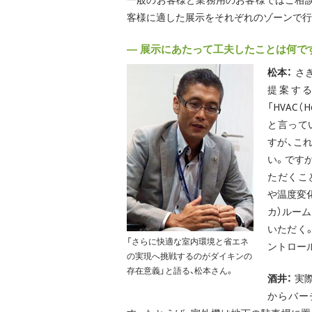
一般のお客様と業務用のお客様ではご相
客様に適した展示をそれぞれのゾーンで行
― 展示にあたって工夫したことは何で
松本：
さき
提案す
「HVAC（He
と言って
すが、こ
い。です
ただくこ
や温度変化
カ）ルー
いただく
「さらに快適な室内環境と省エネ
ントロー
の実現へ挑戦するのがダイキンの
存在意義」と語る、松本さん。
酒井：
実際
からバー