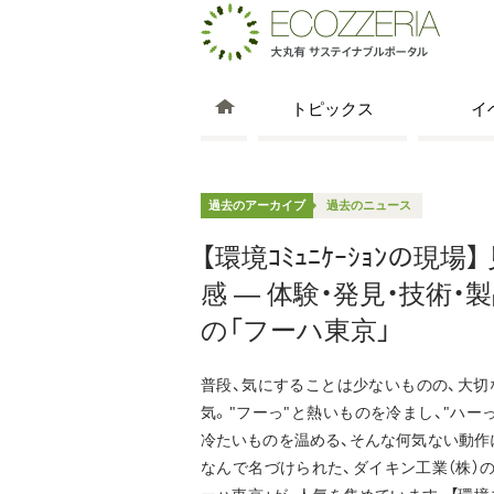
トピックス
イ
過去のアーカイブ
過去のニュース
【環境ｺﾐｭﾆｹｰｼｮﾝの現
感 ― 体験・発見・技術
の「フーハ東京」
普段、気にすることは少ないものの、大切
気。"フーっ"と熱いものを冷まし、"ハーっ
冷たいものを温める、そんな何気ない動作
なんで名づけられた、ダイキン工業（株）の