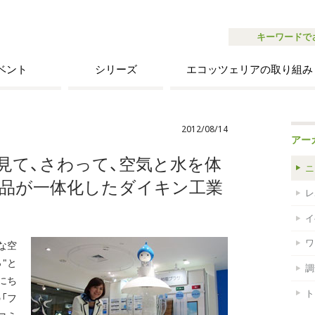
キーワードで
ベント
シリーズ
エコッツェリアの取り組み
2012/08/14
アー
場】 見て、さわって、空気と水を体
ニ
・製品が一体化したダイキン工業
レ
イ
ワ
な空
"と
調
にち
ト
「フ