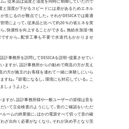
テム。従来品は温度と湿度を同時に制御していたので
温度と湿度が下がるスピードには差があるためエネル
が生じるのが難点でした。それがDESICAでは最適
管理によって、従来品と比べて約20％の省エネを実
ら、快適性を向上することができる。無給水加湿・無
湿ですから、配管工事も不要で水道代もかかりませ
設計事務所を訪問してDESICAを説明・提案させてい
ていますが、設計事務所からの勧めで商流の方が見え
商流の方が施主のお客様を連れて一緒に体験しにいら
ますね。「節電になるし、環境にも対応している。こ
ましょうよ」と。
ていますが、設計事務所様や一般ユーザーの皆様は音を
ただいて立会検査のようにして、音のご確認をいただ
ールームの終業後に、ほかの電源すべて切って音の確
ざわざ出向く必要がなくなり、それが決め手となり茨