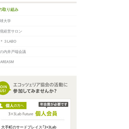
の取り組み
球大学
境経営サロン
＊３LABO
の内井戸端会議
HAREASM
大手町のサードプレイス「3×3Lab