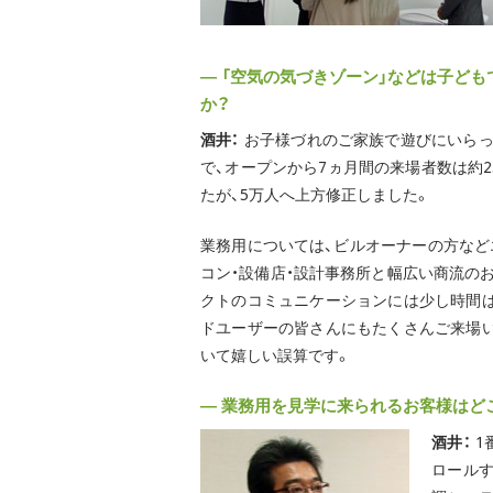
― 「空気の気づきゾーン」などは子ど
か？
酒井：
お子様づれのご家族で遊びにいらっ
で、オープンから7ヵ月間の来場者数は約2
たが、5万人へ上方修正しました。
業務用については、ビルオーナーの方など
コン・設備店・設計事務所と幅広い商流の
クトのコミュニケーションには少し時間
ドユーザーの皆さんにもたくさんご来場
いて嬉しい誤算です。
― 業務用を見学に来られるお客様はど
酒井：
1
ロール