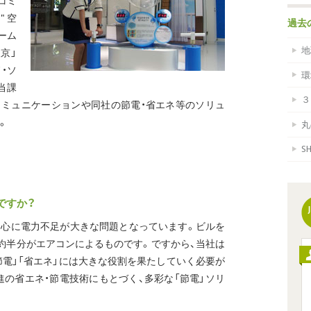
コミ
"空
過去
ーム
地
京」
・ソ
環
当課
３
コミュニケーションや同社の節電・省エネ等のソリュ
。
丸
S
ですか？
中心に電力不足が大きな問題となっています。ビルを
約半分がエアコンによるものです。ですから、当社は
節電」「省エネ」には大きな役割を果たしていく必要が
進の省エネ・節電技術にもとづく、多彩な「節電」ソリ