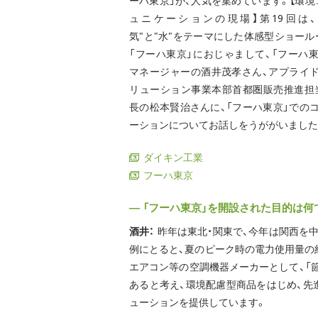
ーハ東京」が、人気を集めています。【環境
ュニケーションの現場】第19回は、
気"と"水"をテーマにした体感型ショール
「フーハ東京」におじゃまして、「フーハ東
マネージャーの酒井茂孝さん、アプライド
リューション事業本部首都圏販売推進担
長の松本賢治さんに、「フーハ東京」での
ーションについてお話しをうががいました
ダイキン工業
フーハ東京
― 「フーハ東京」を開設された目的は何
酒井：
昨年は東北・関東で、今年は関西を
例にとると、夏のピーク時の電力使用量の
エアコン等の空調機器メーカーとして、「
あると考え、環境配慮型商品をはじめ、先
ューションを提供しています。