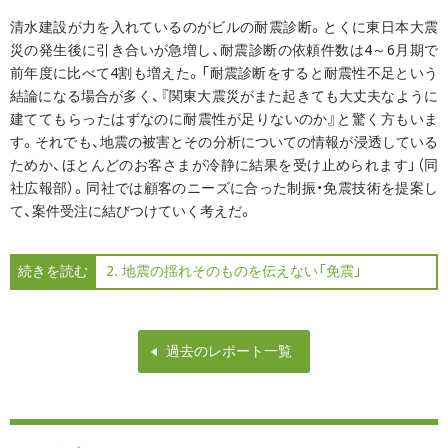
清水建設が力を入れているのがビルの耐震診断。とくに東日本大震
災の発生後に引き合いが急増し、耐震診断の依頼件数は4～6月期で
前年度に比べて4割も増えた。「耐震診断をすると耐震性不足という
結論になる場合が多く、『関東大震災がまた起きても大丈夫なように
建ててもらったはずなのに耐震性が足りないのか』と驚く方もいま
す。それでも、地震の被害とその分析についての情報が浸透している
ためか、ほとんどのお客さまが冷静に結果を受け止められます」（同
社広報部）。同社では顧客のニーズに合った制振・免震技術を提案し
て、案件受注に結びつけていく考えだ。
続きを読む
2. 地震の揺れそのものを伝えない「免震」
過去のレポート一覧