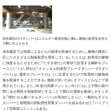
清水建設のCSダンパーはエネルギー吸収性能に優れ、建物の耐震安全性を
大幅に向上させる
清水建設では地震によるビルの損壊を軽減するために、建物の構造に
応じたさまざまな制振装置を用意している。たとえば、鉄骨造の建物
に強度をもたせるために「たすき掛け」の要領で設置する鋼材をブレ
ースというが、同社の「チャンネル拘束型ブレースダンパー（CSダン
パー）」は、通常のブレースのように設置するだけで地震時の建物損
傷を軽減することができる。価格が安いため、オフィスビルなどで採
用されている。また、RC造の高層マンション向けには、上下階の梁の
間にある間柱を制振部材とすることで開口や通路を確保しやすくす
る「間柱・せん断パネルダンパー」が有効だ。さらに、一般的なオイル
ダンパーと新開発の回転慣性質量ダンパーを組み合わせた「ハイブリ
ッド型制震ユニット」もある。