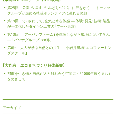
第25回 公園で、里山で「みどりづくり」に汗をかく ― トーマツ
グループが進める植栽ボランティアに溢れる笑顔
第19回 て、さわって、空気と水を体感 ― 体験・発見・技術・製品
が一体化したダイキン工業の「フーハ東京」
第13回 「アーバンファーム」を体感しながら環境について学ぶ
― 「パソナグループ eco博」
第6回 大人が学ぶ自然との共生 ― 小岩井農場「エコファーミン
グスクール」
【大丸有 エコまちづくり解体新書】
都市を生き物と自然が人と触れ合う空間に～「1000年続くまち」
をめざして
アーカイブ