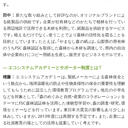
す。
田中 ：
新たな取り組みとして好評なのが、オリジナルブランドによ
る紙製品の供給です。企業が社有林などのかたちで植林を行ってい
る周辺地区で活用できる木材を利用して、紙製品を供給するサービス
です。植えるだけでなく、使うことでより森林の活性化を図ることを
目的としています。たとえば、「やまなし森の紙」は、山梨県の県有林
のうちFSC 森林認証を取得した森林から木材を調達して、県内の自治
体や企業向けにコピー用紙を生産し、販売するビジネスモデルです。
― エコシステムアカデミーとサポーター制度とは？
権藤 ：
エコシステムアカデミーは、製紙メーカーによる森林保全と
いう観点から、地球温暖化の防止や生物多様性の保全の重要性を理解
してもらうために設立した環境教育プログラムです。地元の小学生
などを対象として、「森のめぐみと自然・産業のコラボレーション」 を
テーマにFSC森林認証林を活用した体験型学習や、森の調査・研究、環
境セミナーなどを行っています。東日本大震災の影響もあり少しお
休みしていますが、2013年度には再開する予定です。また、企業によ
る社員教育の場としての活用も提案していく考えです。