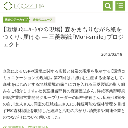
過去のアーカイブ
過去のニュース
【環境ｺﾐｭﾆｹｰｼｮﾝの現場】 森をまもりながら紙を
つくり、届ける ― 三菱製紙「Mori-smile」プロジ
ェクト
2013/03/18
企業によるCSRや環境に関する広報と普及の現場を取材する【環境コ
ミュニケーションの現場】。第27回は、「紙」を生産する企業として、
森林をはじめとする地球環境の保全に力を入れる三菱製紙の取り組
みをご紹介します。社長室担当部長の権藤義弘さん、洋紙事業部印刷
用紙営業部営業開発グループリーダーの田中俊有さん、広報・IR室長
の白川文人さん、同室の江城雄志さんに、持続可能な森林管理を目指
すFSC森林認証を取得した経緯と活動の広がり、消費者や関連企業と
のつながりについて伺いました。
三菱製紙 森林認証紙