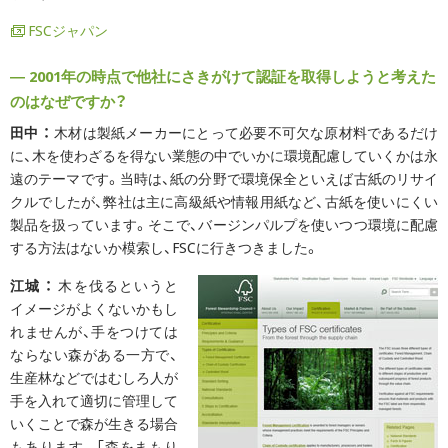
FSCジャパン
― 2001年の時点で他社にさきがけて認証を取得しようと考えた
のはなぜですか？
田中 ：
木材は製紙メーカーにとって必要不可欠な原材料であるだけ
に、木を使わざるを得ない業態の中でいかに環境配慮していくかは永
遠のテーマです。当時は、紙の分野で環境保全といえば古紙のリサイ
クルでしたが、弊社は主に高級紙や情報用紙など、古紙を使いにくい
製品を扱っています。そこで、バージンパルプを使いつつ環境に配慮
する方法はないか模索し、FSCに行きつきました。
江城 ：
木を伐るというと
イメージがよくないかもし
れませんが、手をつけては
ならない森がある一方で、
生産林などではむしろ人が
手を入れて適切に管理して
いくことで森が生きる場合
もあります。「森をまもり