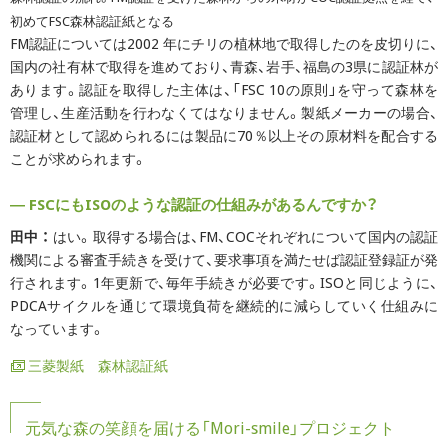
初めてFSC森林認証紙となる
FM認証については2002 年にチリの植林地で取得したのを皮切りに、
国内の社有林で取得を進めており、青森、岩手、福島の3県に認証林が
あります。認証を取得した主体は、「FSC 10の原則」を守って森林を
管理し、生産活動を行わなくてはなりません。製紙メーカーの場合、
認証材として認められるには製品に70％以上その原材料を配合する
ことが求められます。
― FSCにもISOのような認証の仕組みがあるんですか？
田中 ：
はい。取得する場合は、FM、COCそれぞれについて国内の認証
機関による審査手続きを受けて、要求事項を満たせば認証登録証が発
行されます。1年更新で、毎年手続きが必要です。ISOと同じように、
PDCAサイクルを通じて環境負荷を継続的に減らしていく仕組みに
なっています。
三菱製紙 森林認証紙
元気な森の笑顔を届ける「Mori-smile」プロジェクト