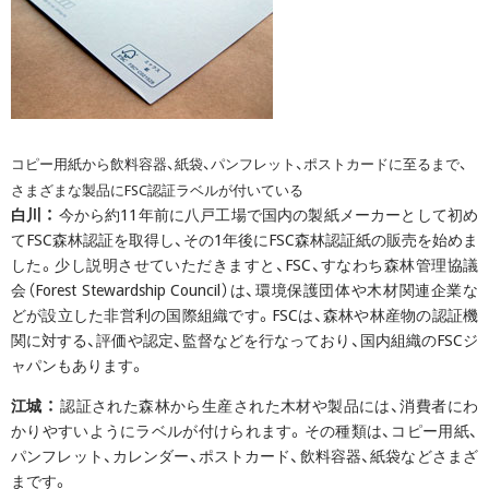
コピー用紙から飲料容器、紙袋、パンフレット、ポストカードに至るまで、
さまざまな製品にFSC認証ラベルが付いている
白川 ：
今から約11年前に八戸工場で国内の製紙メーカーとして初め
てFSC森林認証を取得し、その1年後にFSC森林認証紙の販売を始めま
した。少し説明させていただきますと、FSC、すなわち森林管理協議
会（Forest Stewardship Council）は、環境保護団体や木材関連企業な
どが設立した非営利の国際組織です。FSCは、森林や林産物の認証機
関に対する、評価や認定、監督などを行なっており、国内組織のFSCジ
ャパンもあります。
江城 ：
認証された森林から生産された木材や製品には、消費者にわ
かりやすいようにラベルが付けられます。その種類は、コピー用紙、
パンフレット、カレンダー、ポストカード、飲料容器、紙袋などさまざ
まです。