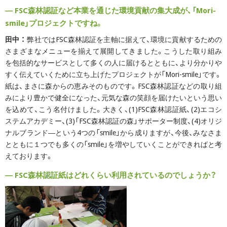
― FSC森林認証など本業を通じた環境貢献の集大成が、「Mori-
smile」プロジェクトですね。
田中 ：
弊社ではFSC森林認証を主軸に据えて、環境に貢献するための
さまざまなメニューを揃えて展開してきました。こうした取り組み
を包括的なサービスとして多くの人に届けるとともに、より分かりや
すく伝えていくために立ち上げたプロジェクトが「Mori-smile」です。
紙は、まさに森からの恵みそのものです。FSC森林認証などの取り組
みにより豊かで健全になった、元気な森の笑顔を届けたいという思い
を込めて、こう名付けました。大きく、(1)FSC森林認証紙、(2)エコシ
ステムアカデミー、(3)「FSC森林認証の森」サポーター制度、(4)オリジ
ナルブランド―という4つの「smile」から成りますが、今後、みなさま
とともに１つでも多くの「smile」を増やしていくことができればと考
えております。
― FSC森林認証紙はどれくらい利用されているのでしょうか？