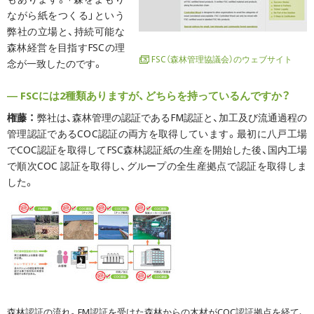
ながら紙をつくる」という
弊社の立場と、持続可能な
森林経営を目指すFSCの理
FSC（森林管理協議会）のウェブサイト
念が一致したのです。
― FSCには2種類ありますが、どちらを持っているんですか？
権藤 ：
弊社は、森林管理の認証であるFM認証と、加工及び流通過程の
管理認証であるCOC認証の両方を取得しています。最初に八戸工場
でCOC認証を取得してFSC森林認証紙の生産を開始した後、国内工場
で順次COC 認証を取得し、グループの全生産拠点で認証を取得しま
した。
森林認証の流れ。FM認証を受けた森林からの木材がCOC認証拠点を経て、