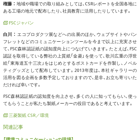
権藤 ：
地域や職場での取り組みとしては、CSRレポートを全国各地に
ある工場の地元で配布したり、社員教育に活用したりしています。
FSCジャパン
白川 ：
エコプロダクツ展などへの出展のほか、ウェブサイトやパン
フレットなどのコミュニケーションツールを今まで以上に充実させ
て、FSC森林認証紙の認知度向上につなげていきます。たとえば、FSC
認証を取得している弊社の上質紙「金菱」を使って、歌川広重の浮世
絵「東海道五十三次」をはじめとするポストカードを作製し、ノベル
ティグッズとして配布しています。2013年度は、本社ギャラリーの
活用を図る企画を多数予定しておりますので、是非、お立ち寄りいた
だければ幸いです。
FSC森林認証紙の認知度を向上させ、多くの人に知ってもらい、使っ
てもらうことが私たち製紙メーカーの役目であると考えています。
三菱製紙 CSR／環境
関連記事
【環境コミュニケーションの現場】