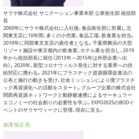
サラヤ株式会社 サニテーション事業本部 公衆衛生部 統括部
長
2000年にサラヤ株式会社に入社後、食品衛生部に所属し北
関東支店に10年間、多くの小売業、食品工場、飲食業を担当。
2010年に同部東京支店の責任者となる。千葉県舞浜の大型
リゾート施設や東京都内の飲食業、ホテル業を担当し、2019
年から統括部長に就任（2013年～2015年は外部企業へ出
向）。2020年、新型コロナウィルス発生に対する業界への供
給対応に携わる。2021年にプラスチック資源循環促進法の
公布と施行の動きを受け、社命ミッションにより廃プラスチ
ック再資源化への活動をスタート。グループ企業の株式会社
関西再資源ネットワークと動静脈連携によるサーキュラー
エコノミーの社会創りの必要性を学ぶ。EXPO2025のBODイ
ベントのサラヤウィークに登壇、現在に至る。
深澤 恒正 氏