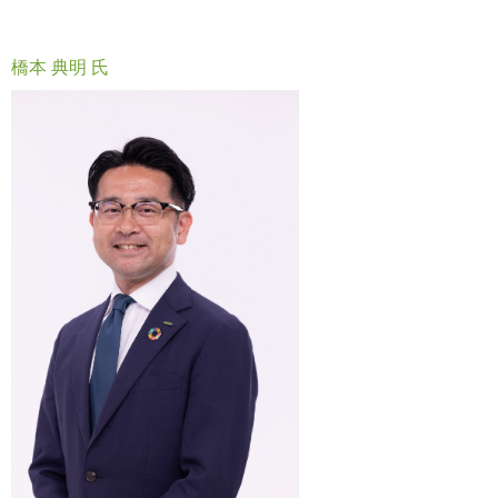
橋本 典明 氏