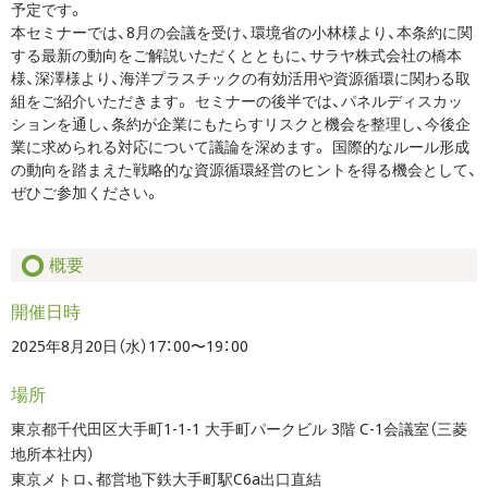
予定です。
本セミナーでは、8月の会議を受け、環境省の小林様より、本条約に関
する最新の動向をご解説いただくとともに、サラヤ株式会社の橋本
様、深澤様より、海洋プラスチックの有効活用や資源循環に関わる取
組をご紹介いただきます。 セミナーの後半では、パネルディスカッ
ションを通し、条約が企業にもたらすリスクと機会を整理し、今後企
業に求められる対応について議論を深めます。 国際的なルール形成
の動向を踏まえた戦略的な資源循環経営のヒントを得る機会として、
ぜひご参加ください。
概要
開催日時
2025年8月20日（水）17：00〜19：00
場所
東京都千代田区大手町1-1-1 大手町パークビル 3階 C-1会議室（三菱
地所本社内）
東京メトロ、都営地下鉄大手町駅C6a出口直結