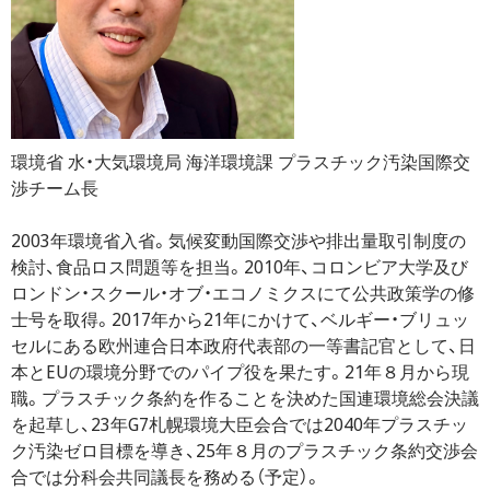
環境省 水・大気環境局 海洋環境課 プラスチック汚染国際交
渉チーム長
2003年環境省入省。気候変動国際交渉や排出量取引制度の
検討、食品ロス問題等を担当。2010年、コロンビア大学及び
ロンドン・スクール・オブ・エコノミクスにて公共政策学の修
士号を取得。2017年から21年にかけて、ベルギー・ブリュッ
セルにある欧州連合日本政府代表部の一等書記官として、日
本とEUの環境分野でのパイプ役を果たす。21年８月から現
職。プラスチック条約を作ることを決めた国連環境総会決議
を起草し、23年G7札幌環境大臣会合では2040年プラスチッ
ク汚染ゼロ目標を導き、25年８月のプラスチック条約交渉会
合では分科会共同議長を務める（予定）。