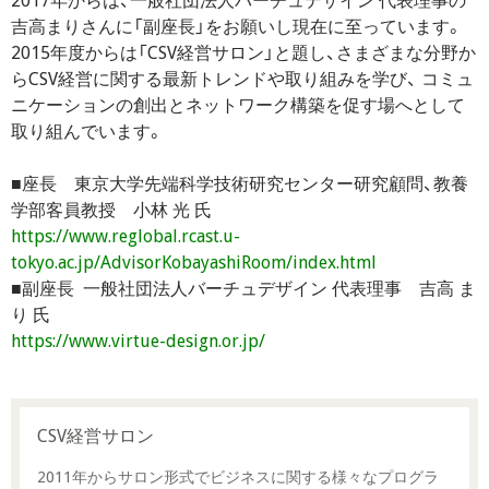
2017年からは、一般社団法人バーチュデザイン 代表理事の
吉高まりさんに「副座長」をお願いし現在に至っています。
2015年度からは「CSV経営サロン」と題し、さまざまな分野か
らCSV経営に関する最新トレンドや取り組みを学び、 コミュ
ニケーションの創出とネットワーク構築を促す場へとして
取り組んでいます。
■座長 東京大学先端科学技術研究センター研究顧問、教養
学部客員教授 小林 光 氏
https://www.reglobal.rcast.u-
tokyo.ac.jp/AdvisorKobayashiRoom/index.html
■副座長 一般社団法人バーチュデザイン 代表理事 吉高 ま
り 氏
https://www.virtue-design.or.jp/
CSV経営サロン
2011年からサロン形式でビジネスに関する様々なプログラ