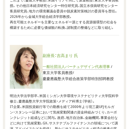
これまで、慶應大学教授、米国イリノイ州にて派遣教授、東京大学客員教
授。その他日本経済研究センター特任研究員、国立水俣病研究センター
客員研究員、地方の環境審議会委員や脱炭素対策検討の委員等を歴任。
2026年から金城大学総合経済学部教授。
再生可能エネルギーを主要なエネルギー源とする資源循環型の社会を
構築するために必要な価値観の転換、諸制度の整備などに取り組む。
副座長：吉高まり 氏
一般社団法人バーチュデザイン代表理事
/
東京大学客員教授/
慶慶應義塾大学総合政策学部特別招聘教授
明治大学法学部卒、米国ミシガン大学環境サステナビリティ大学院科学
修士、慶應義塾大学大学院政策・メディア科博士（学術）。
IT企業、米国投資銀行等での勤務を経て2000年より現三菱UFJモルガ
ン・スタンレー証券において気候変動関連の資金枠組みづくり、カーボ
ンクレジット組成などに関与。政府、地方自治体、金融機関、事業会社な
どに向けて気候変動、GX、サステナブルファイナンスの領域について講
演、アドバイスなどを提供し、新たにサステナビリティ経済の推進の実