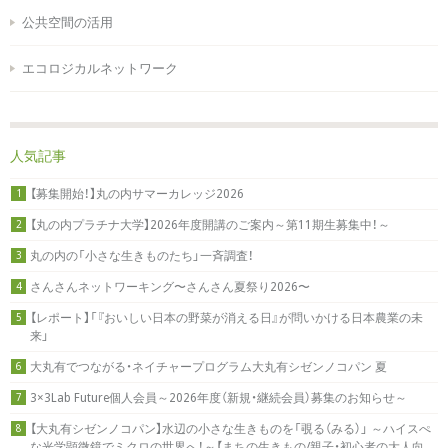
公共空間の活用
エコロジカルネットワーク
人気記事
【募集開始！】丸の内サマーカレッジ2026
1
【丸の内プラチナ大学】2026年度開講のご案内～第11期生募集中！～
2
丸の内の「小さな生きものたち」一斉調査！
3
さんさんネットワーキング〜さんさん夏祭り2026〜
4
【レポート】「『おいしい日本の野菜が消える日』が問いかける日本農業の未
5
来」
大丸有でつながる・ネイチャープログラム大丸有シゼンノコパン 夏
6
3×3Lab Future個人会員～2026年度（新規・継続会員）募集のお知らせ～
7
【大丸有シゼンノコパン】水辺の小さな生きものを「覗る（みる）」 ～ハイスぺ
8
な光学顕微鏡でミクロの世界へ！～【まちの生きもの/親子・初心者の大人向