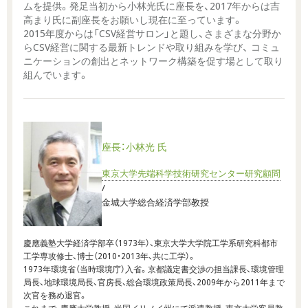
ムを提供。発足当初から小林光氏に座長を、2017年からは吉
高まり氏に副座長をお願いし現在に至っています。
2015年度からは「CSV経営サロン」と題し、さまざまな分野か
らCSV経営に関する最新トレンドや取り組みを学び、 コミュ
ニケーションの創出とネットワーク構築を促す場として取り
組んでいます。
座長：小林光 氏
東京大学先端科学技術研究センター研究顧問
/
金城大学総合経済学部教授
慶應義塾大学経済学部卒（1973年）、東京大学大学院工学系研究科都市
工学専攻修士、博士（2010・2013年、共に工学）。
1973年環境省（当時環境庁）入省。京都議定書交渉の担当課長、環境管理
局長、地球環境局長、官房長、総合環境政策局長、2009年から2011年まで
次官を務め退官。