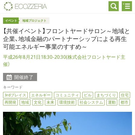
イベント
地域プロジェクト
【共催イベント】フロントヤードサロン～地域と
企業、地域金融のパートナーシップによる再生
可能エネルギー事業のすすめ～
平成26年8月21日18:30-20:30(株式会社フロントヤード主
催）
開催終了
キーワード
3rdプレイス
エネルギー
コミュニティ
ビル
まちづくり
住宅
再開発
地域
文化
未来
環境技術
社会システム
運動
都市