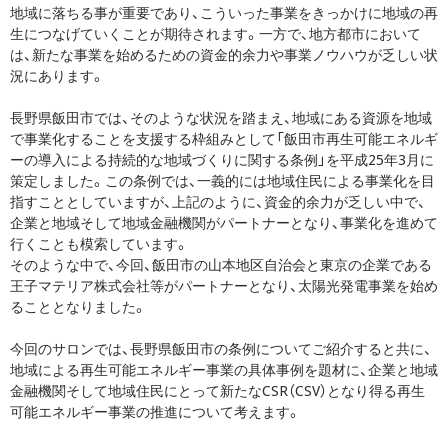
地域に落ちる事が重要であり、こういった事業をきっかけに地域の再
生につなげていくことが期待されます。一方で、地方都市において
は、新たな事業を始めるための資金的余力や事業ノウハウが乏しい状
況にあります。
長野県飯田市では、そのような状況を踏まえ、地域にある資源を地域
で事業化することを支援する枠組みとして「飯田市再生可能エネルギ
ーの導入による持続的な地域づくりに関する条例」を平成25年3月に
策定しました。この条例では、一義的には地域住民による事業化を目
指すこととしていますが、上記のように、資金的余力が乏しい中で、
企業と地域そして地域金融機関がパートナーとなり、事業化を進めて
行くことも模索しています。
そのような中で、今回、飯田市の山本地区自治会と東京の企業である
王子マテリア株式会社等がパートナーとなり、太陽光発電事業を始め
ることとなりました。
今回のサロンでは、長野県飯田市の条例についてご紹介すると共に、
地域による再生可能エネルギー事業の具体事例を題材に、企業と地域
金融機関そして地域住民にとって新たなCSR（CSV）となり得る再生
可能エネルギー事業の推進について考えます。