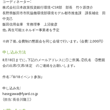
コーディネーター：
株式会社日本政策投資銀行環境・CSR部 部長 竹ケ原啓介
長野県飯田市市民協働環境部環境モデル都市推進課 課長補佐 田
中克己
飯田信用金庫 常務理事 上沼俊彦
他、再生可能エネルギー事業者を予定
※終了後、会費制の懇親会を同じ会場で行います。（会費：2,000円）
申し込み方法
8月18日までに、下記のメールアドレスに①ご所属、②氏名 ③懇親
会の出席/欠席/未定 のご連絡をお願いします。
件名：「8/18イベント参加」
申し込み先：
hasegawa@fyard.co.jp
（担当：長谷川隆三）