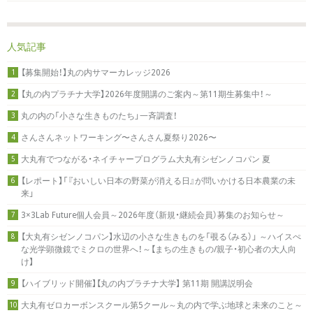
人気記事
【募集開始！】丸の内サマーカレッジ2026
1
【丸の内プラチナ大学】2026年度開講のご案内～第11期生募集中！～
2
丸の内の「小さな生きものたち」一斉調査！
3
さんさんネットワーキング〜さんさん夏祭り2026〜
4
大丸有でつながる・ネイチャープログラム大丸有シゼンノコパン 夏
5
【レポート】「『おいしい日本の野菜が消える日』が問いかける日本農業の未
6
来」
3×3Lab Future個人会員～2026年度（新規・継続会員）募集のお知らせ～
7
【大丸有シゼンノコパン】水辺の小さな生きものを「覗る（みる）」 ～ハイスぺ
8
な光学顕微鏡でミクロの世界へ！～【まちの生きもの/親子・初心者の大人向
け】
【ハイブリッド開催】【丸の内プラチナ大学】 第11期 開講説明会
9
大丸有ゼロカーボンスクール第5クール～丸の内で学ぶ地球と未来のこと～
10