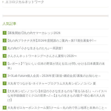
エコロジカルネットワーク
人気記事
【募集開始！】丸の内サマーカレッジ2026
1
【丸の内プラチナ大学】2026年度開講のご案内～第11期生募集中！～
2
丸の内の「小さな生きものたち」一斉調査！
3
さんさんネットワーキング〜さんさん夏祭り2026〜
4
【レポート】「『おいしい日本の野菜が消える日』が問いかける日本農業の未
5
来」
3×3Lab Future個人会員～2026年度（新規・継続会員）募集のお知らせ～
6
大丸有でつながる・ネイチャープログラム大丸有シゼンノコパン 夏
7
【大丸有シゼンノコパン】水辺の小さな生きものを「覗る（みる）」 ～ハイスぺ
8
な光学顕微鏡でミクロの世界へ！～【まちの生きもの/親子・初心者の大人向
け】
大丸有ゼロカーボンスクール第5クール～丸の内で学ぶ地球と未来のこと～
9