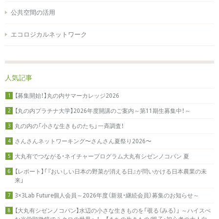
公共空間の活用
エコロジカルネットワーク
人気記事
【募集開始！】丸の内サマーカレッジ2026
1
【丸の内プラチナ大学】2026年度開講のご案内～第11期生募集中！～
2
丸の内の「小さな生きものたち」一斉調査！
3
さんさんネットワーキング〜さんさん夏祭り2026〜
4
大丸有でつながる・ネイチャープログラム大丸有シゼンノコパン 夏
5
【レポート】「『おいしい日本の野菜が消える日』が問いかける日本農業の未
6
来」
3×3Lab Future個人会員～2026年度（新規・継続会員）募集のお知らせ～
7
【大丸有シゼンノコパン】水辺の小さな生きものを「覗る（みる）」 ～ハイスぺ
8