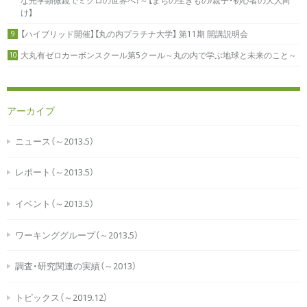
な光学顕微鏡でミクロの世界へ！～【まちの生きもの/親子・初心者の大人向
け】
【ハイブリッド開催】【丸の内プラチナ大学】 第11期 開講説明会
9
大丸有ゼロカーボンスクール第5クール～丸の内で学ぶ地球と未来のこと～
10
アーカイブ
ニュース（～2013.5）
レポート（～2013.5）
イベント（～2013.5）
ワーキンググループ（～2013.5）
調査・研究関連の実績（～2013）
トピックス（～2019.12）