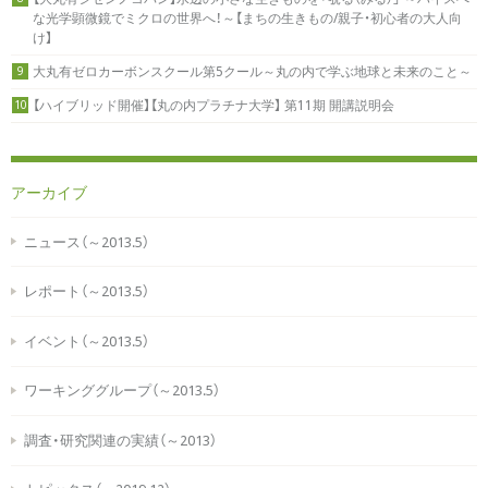
な光学顕微鏡でミクロの世界へ！～【まちの生きもの/親子・初心者の大人向
け】
大丸有ゼロカーボンスクール第5クール～丸の内で学ぶ地球と未来のこと～
9
【ハイブリッド開催】【丸の内プラチナ大学】 第11期 開講説明会
10
アーカイブ
ニュース（～2013.5）
レポート（～2013.5）
イベント（～2013.5）
ワーキンググループ（～2013.5）
調査・研究関連の実績（～2013）