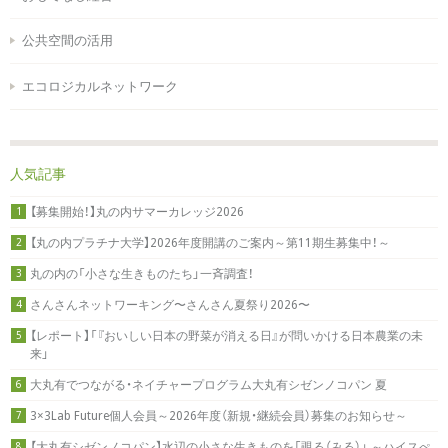
公共空間の活用
エコロジカルネットワーク
人気記事
【募集開始！】丸の内サマーカレッジ2026
1
【丸の内プラチナ大学】2026年度開講のご案内～第11期生募集中！～
2
丸の内の「小さな生きものたち」一斉調査！
3
さんさんネットワーキング〜さんさん夏祭り2026〜
4
【レポート】「『おいしい日本の野菜が消える日』が問いかける日本農業の未
5
来」
大丸有でつながる・ネイチャープログラム大丸有シゼンノコパン 夏
6
3×3Lab Future個人会員～2026年度（新規・継続会員）募集のお知らせ～
7
【大丸有シゼンノコパン】水辺の小さな生きものを「覗る（みる）」 ～ハイスぺ
8