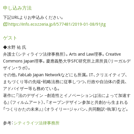
申し込み方法
下記URLよりお申込みください。
https://info.ecozzeria.jp/l/577481/2019-01-08/91jtg
ゲスト
◆水野 祐 氏
弁護士（シティライツ法律事務所）。Arts and Law理事。Creative
Commons Japan理事。慶應義塾大学SFC研究所上席所員（リーガルデ
ザイン・ラボ）。
その他、FabLab Japan Networkなどにも所属。IT、クリエイティブ、
まちづくり等の先端・戦略法務に従事しつつ、行政や自治体の委員、
アドバイザー等も務めている。
著作に『法のデザイン −創造性とイノベーションは法によって加速す
る』（フィルムアート）、『オープンデザイン参加と共創から生まれる
「つくりかたの未来」』（オライリー・ジャパン、共同翻訳・執筆）など。
参考：
シティライツ法律事務所