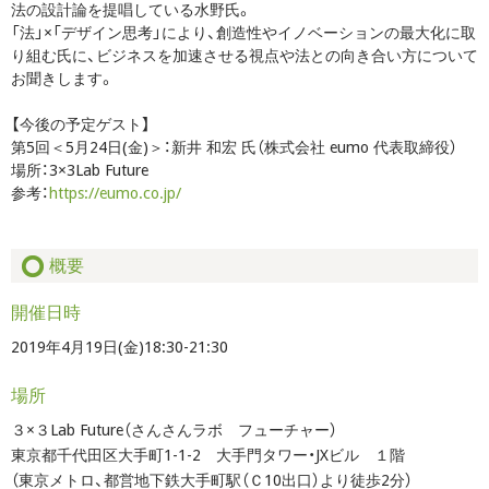
法の設計論を提唱している水野氏。
「法」×「デザイン思考」により、創造性やイノベーションの最大化に取
り組む氏に、ビジネスを加速させる視点や法との向き合い方について
お聞きします。
【今後の予定ゲスト】
第5回＜5月24日(金)＞：新井 和宏 氏（株式会社 eumo 代表取締役）
場所：3×3Lab Future
参考：
https://eumo.co.jp/
概要
開催日時
2019年4月19日(金)18:30-21:30
場所
３×３Lab Future（さんさんラボ フューチャー）
東京都千代田区大手町1-1-2 大手門タワー・JXビル １階
（東京メトロ、都営地下鉄大手町駅（Ｃ10出口）より徒歩2分）