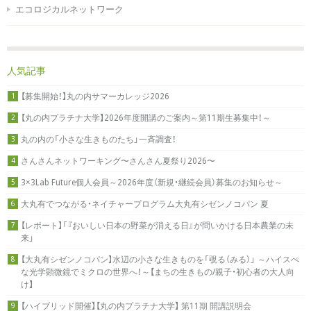
エコロジカルネットワーク
人気記事
【募集開始！】丸の内サマーカレッジ2026
1
【丸の内プラチナ大学】2026年度開講のご案内～第11期生募集中！～
2
丸の内の「小さな生きものたち」一斉調査！
3
さんさんネットワーキング〜さんさん夏祭り2026〜
4
3×3Lab Future個人会員～2026年度（新規・継続会員）募集のお知らせ～
5
大丸有でつながる・ネイチャープログラム大丸有シゼンノコパン 夏
6
【レポート】「『おいしい日本の野菜が消える日』が問いかける日本農業の未
7
来」
【大丸有シゼンノコパン】水辺の小さな生きものを「覗る（みる）」 ～ハイスぺ
8
な光学顕微鏡でミクロの世界へ！～【まちの生きもの/親子・初心者の大人向
け】
【ハイブリッド開催】【丸の内プラチナ大学】 第11期 開講説明会
9