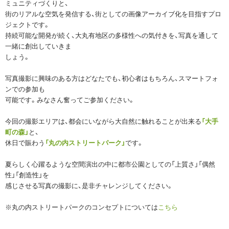
ミュニティづくりと、
街のリアルな空気を発信する、街としての画像アーカイブ化を目指すプロ
ジェクトです。
持続可能な開発が続く、大丸有地区の多様性への気付きを、写真を通して
一緒に創出していきま
しょう。
写真撮影に興味のある方はどなたでも、初心者はもちろん、スマートフォ
ンでの参加も
可能です。みなさん奮ってご参加ください。
今回の撮影エリアは、都会にいながら大自然に触れることが出来る
「大手
町の森」
と、
休日で賑わう
「丸の内ストリートパーク」
です。
夏らしく心躍るような空間演出の中に都市公園としての「上質さ」「偶然
性」「創造性」を
感じさせる写真の撮影に、是非チャレンジしてください。
※丸の内ストリートパークのコンセプトについては
こちら