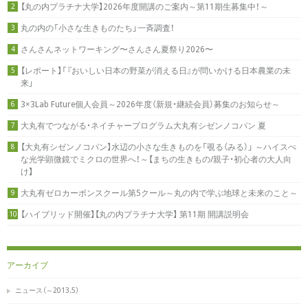
【丸の内プラチナ大学】2026年度開講のご案内～第11期生募集中！～
2
丸の内の「小さな生きものたち」一斉調査！
3
さんさんネットワーキング〜さんさん夏祭り2026〜
4
【レポート】「『おいしい日本の野菜が消える日』が問いかける日本農業の未
5
来」
3×3Lab Future個人会員～2026年度（新規・継続会員）募集のお知らせ～
6
大丸有でつながる・ネイチャープログラム大丸有シゼンノコパン 夏
7
【大丸有シゼンノコパン】水辺の小さな生きものを「覗る（みる）」 ～ハイスぺ
8
な光学顕微鏡でミクロの世界へ！～【まちの生きもの/親子・初心者の大人向
け】
大丸有ゼロカーボンスクール第5クール～丸の内で学ぶ地球と未来のこと～
9
【ハイブリッド開催】【丸の内プラチナ大学】 第11期 開講説明会
10
アーカイブ
ニュース（～2013.5）