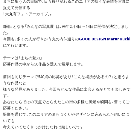
まちに集う人の目線で、日々移り変わるこのエリアの様々な表情を写真に
捉えて発信する
「大丸有フォトアーカイブ」。
3回目となる「みんなの写真展」は、来年2月4日～14日に開催が決定しまし
た。
今回も、多くの人が行きかう丸の内仲通りの
GOOD DESIGN Marunouchi
にて行います。
テーマは「まちの魅力」
応募作品の中から50作品を選んで展示します。
前回も同じテーマで540点の応募があり「こんな場所があるの？」と思うよ
うな作品など
様々な発見がありました。今回もどんな作品に出会えるかとても楽しみで
す。
あなたならではの視点でとらえたこの街の多様な風景や瞬間を、奮ってご
応募ください。
撮影を通じて、このエリアのまちづくりやデザインに込められた想いにつ
いても
考えていてだくきっかけになれば嬉しいです。