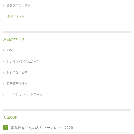
食農プロジェクト
特別イベント
注目のワード
SDGs
シナリオ・プランニング
おもてなし経営
公共空間の活用
エコロジカルネットワーク
人気記事
【募集開始！】丸の内サマーカレッジ2026
1