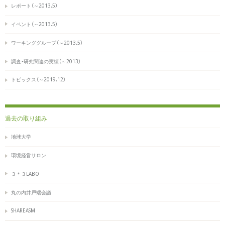
レポート（～2013.5）
イベント（～2013.5）
ワーキンググループ（～2013.5）
調査・研究関連の実績（～2013）
トピックス（～2019.12）
過去の取り組み
地球大学
環境経営サロン
３＊３LABO
丸の内井戸端会議
SHAREASM