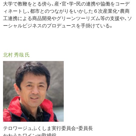
大学で教鞭をとる傍ら、産・官・学・民の連携や協働をコーデ
ィネートし、都市とのつながりをいかした６次産業化・農商
工連携による商品開発やグリーンツーリズム等の支援や、ソ
ーシャルビジネスのプロデュースを手掛けている。
北村 秀哉 氏
テロワージュふくしま実行委員会・委員長
かわうちワイン㈱取締役