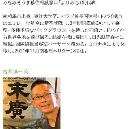
みなみそうま移住相談窓口「よりみち」副代表
南相馬市出身。東洋大学卒。アラブ首長国連邦・ドバイ拠点
のエミレーツ航空に新卒就職し、3年間国際線CAとして乗
務。多種多様なバックグラウンドを持った同僚と、ドバイか
ら世界各地を飛び回る。結婚を機に帰国し、日系航空会社に
転職。国際線担当客室パーサーを務める。コロナ禍により休
職し、2021年11月南相馬へUターン移住。
吉田 淳一 氏