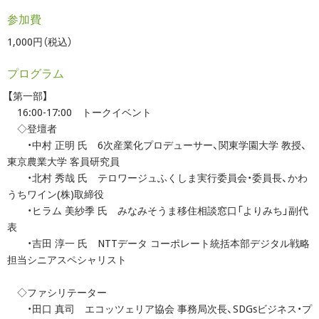
参加費
1,000円（税込）
プログラム
【第一部】
16:00-17:00 トークイベント
◇登壇者
・中村 正明 氏 6次産業化プロデューサー、関東学園大学 教授、
東京農業大学 客員研究員
・北村 秀哉 氏 テロワージュふくしま実行委員会・委員長、かわ
うちワイン(株)取締役
・ヒラム 美紗季 氏 みなみそうま移住相談窓口「よりみち」副代
表
・吉田 淳一 氏 NTTデータ コーポレート統括本部デジタル戦略
担当シニアスペシャリスト
◇ファシリテーター
・田口 真司 エコッツェリア協会 事務局次長、SDGsビジネス・プ