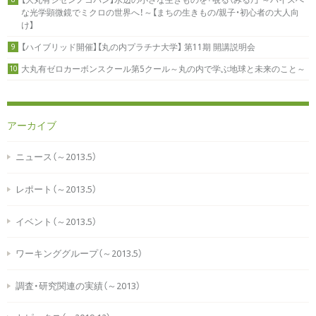
な光学顕微鏡でミクロの世界へ！～【まちの生きもの/親子・初心者の大人向
け】
【ハイブリッド開催】【丸の内プラチナ大学】 第11期 開講説明会
9
大丸有ゼロカーボンスクール第5クール～丸の内で学ぶ地球と未来のこと～
10
アーカイブ
ニュース（～2013.5）
レポート（～2013.5）
イベント（～2013.5）
ワーキンググループ（～2013.5）
調査・研究関連の実績（～2013）