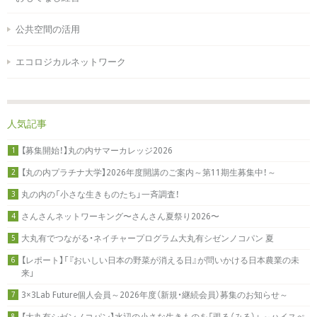
公共空間の活用
エコロジカルネットワーク
人気記事
【募集開始！】丸の内サマーカレッジ2026
1
【丸の内プラチナ大学】2026年度開講のご案内～第11期生募集中！～
2
丸の内の「小さな生きものたち」一斉調査！
3
さんさんネットワーキング〜さんさん夏祭り2026〜
4
大丸有でつながる・ネイチャープログラム大丸有シゼンノコパン 夏
5
【レポート】「『おいしい日本の野菜が消える日』が問いかける日本農業の未
6
来」
3×3Lab Future個人会員～2026年度（新規・継続会員）募集のお知らせ～
7
【大丸有シゼンノコパン】水辺の小さな生きものを「覗る（みる）」 ～ハイスぺ
8