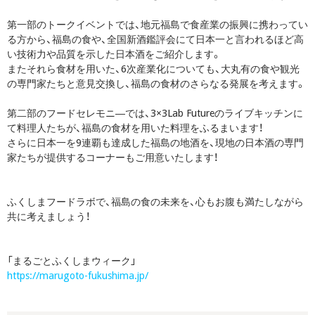
第一部のトークイベントでは、地元福島で食産業の振興に携わってい
る方から、福島の食や、全国新酒鑑評会にて日本一と言われるほど高
い技術力や品質を示した日本酒をご紹介します。
またそれら食材を用いた、6次産業化についても、大丸有の食や観光
の専門家たちと意見交換し、福島の食材のさらなる発展を考えます。
第二部のフードセレモニ―では、3×3Lab Futureのライブキッチンに
て料理人たちが、福島の食材を用いた料理をふるまいます！
さらに日本一を9連覇も達成した福島の地酒を、現地の日本酒の専門
家たちが提供するコーナーもご用意いたします！
ふくしまフードラボで、福島の食の未来を、心もお腹も満たしながら
共に考えましょう！
「まるごとふくしまウィーク」
https://marugoto-fukushima.jp/