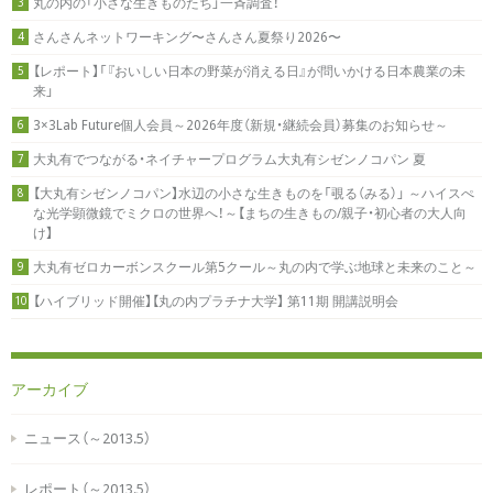
丸の内の「小さな生きものたち」一斉調査！
3
さんさんネットワーキング〜さんさん夏祭り2026〜
4
【レポート】「『おいしい日本の野菜が消える日』が問いかける日本農業の未
5
来」
3×3Lab Future個人会員～2026年度（新規・継続会員）募集のお知らせ～
6
大丸有でつながる・ネイチャープログラム大丸有シゼンノコパン 夏
7
【大丸有シゼンノコパン】水辺の小さな生きものを「覗る（みる）」 ～ハイスぺ
8
な光学顕微鏡でミクロの世界へ！～【まちの生きもの/親子・初心者の大人向
け】
大丸有ゼロカーボンスクール第5クール～丸の内で学ぶ地球と未来のこと～
9
【ハイブリッド開催】【丸の内プラチナ大学】 第11期 開講説明会
10
アーカイブ
ニュース（～2013.5）
レポート（～2013.5）