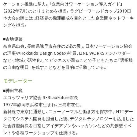
ケーション推進に尽力。「企業向けワーケーション導入ガイド」
（2022年7月）のとりまとめを担当。ラグビーワールドカップ2019日
本大会の際には、経済界の機運醸成を目的とした企業間ネットワーキ
ングを担当。
■古地優菜
奈良県出身、長崎県諫早市在住の2児の母 。日本ワーケーション協会
の理事やHokkaido Design Codeの社員、LINE WORKSアンバサダー
など。地域が活性化してビジネスが回ることで子どもたちに「選択肢
の自由な明日」を残すことなどを目的に活動している。
モデレーター
■神田主税
エコッツェリア協会 3×3LabFuture館長
1977年静岡県浜松市生まれ、三島市在住。
新幹線で東京に通勤し、ニューノーマルな働き方を探求中。NTTデー
タにてシステム開発を担当した後、デジタルテクノロジーを活用した
社会課題解決を目指しアイデアソンやハッカソンなどの共創型イベ
ントや各種ワークショップを仕掛ける。