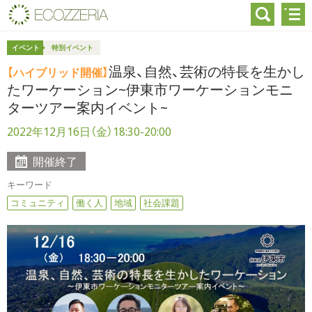
イベント
特別イベント
温泉、自然、芸術の特長を生かし
【ハイブリッド開催】
たワーケーション~伊東市ワーケーションモニ
ターツアー案内イベント~
2022年12月16日（金）18:30-20:00
開催終了
キーワード
コミュニティ
働く人
地域
社会課題