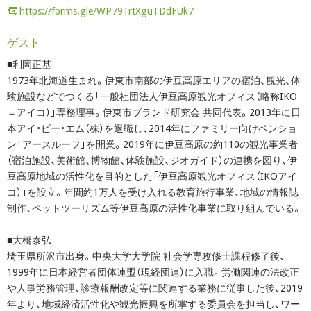
https://forms.gle/WP79TrtXguTDdFUk7
ゲスト
■利岡正基
1973年北海道生まれ。伊東市南部の伊豆高原エリアの宿泊、観光、体
験施設などでつくる「一般社団法人伊豆高原観光オフィス（略称IKO
＝アイコ）」専務理事。伊東市ブランド研究会 共同代表。2013年に日
本アイ・ビー・エム（株）を退職し、2014年にファミリー向けペンショ
ン「アースルーフ」を開業。2019年に伊豆高原の約110の観光事業者
（宿泊施設、美術館、博物館、体験施設、ジオガイド）の連携を図り、伊
豆高原地域の活性化を目的とした「伊豆高原観光オフィス（IKOアイ
コ）」を設立。年間約1万人を受け入れる教育旅行事業、地域の情報誌
制作、ペットツーリズム等伊豆高原の活性化事業に取り組んでいる。
■大橋泰弘
埼玉県所沢市出身。中央大学大学院 社会学専攻修士課程修了後、
1999年に日本経営者団体連盟（現経団連）に入職。労働関連の法改正
や人事労務管理、診療報酬改定等に関連する業務に従事した後、2019
年より、地域経済活性化や観光振興を所掌する委員会を担当し、ワー