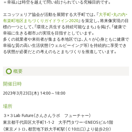
＝幸福」は時空を越えて問い続けられている究極目的です。
エコッツェリア協会が活動を展開する大手町では、『
大手町・丸の内・
有楽町地区まちづくりガイドライン2020
』を策定し、将来像実現の目
標の一つとして、「環境と共生する持続可能なまち」を掲げ、「健康で
幸福に生きる都市」の実現を目指すとしています。
多くの就業者や来街者が集まる本地区では、人々が心身ともに健康で
幸福な質の高い生活状態（ウェルビーイング等）を持続的に享受でき
る状態が必要だとの考えのもとまちづくりを推進しています。
概要
開催日時
2023年3月23日(木) 14:00～18:00
場所
３×３Lab Future（さんさんラボ フューチャー）
東京都千代田区大手町1-1-2 大手門タワー・ENEOSビル1階
（東京メトロ、都営地下鉄大手町駅（Ｃ10出口）より徒歩2分）