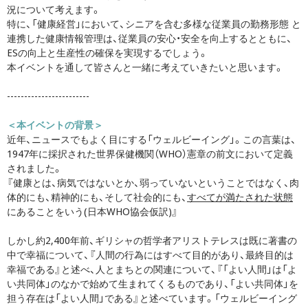
況について考えます。
特に、「健康経営」において、シニアを含む多様な従業員の勤務形態 と
連携した健康情報管理は、従業員の安心・安全を向上するとともに、
ESの向上と生産性の確保を実現するでしょう。
本イベントを通して皆さんと一緒に考えていきたいと思います。
------------------------
＜本イベントの背景＞
近年、ニュースでもよく目にする「ウェルビーイング」。この言葉は、
1947年に採択された世界保健機関（WHO）憲章の前文において定義
されました。
『健康とは、病気ではないとか、弱っていないということではなく、肉
体的にも、精神的にも、そして社会的にも、
すべてが満たされた状態
にあることをいう(日本WHO協会仮訳)』
しかし約2,400年前、ギリシャの哲学者アリストテレスは既に著書の
中で幸福について、『人間の行為にはすべて目的があり、最終目的は
幸福である』と述べ、人とまちとの関連について、『「よい人間」は「よ
い共同体」のなかで始めて生まれてくるものであり、「よい共同体」を
担う存在は「よい人間」である』と述べています。「ウェルビーイング