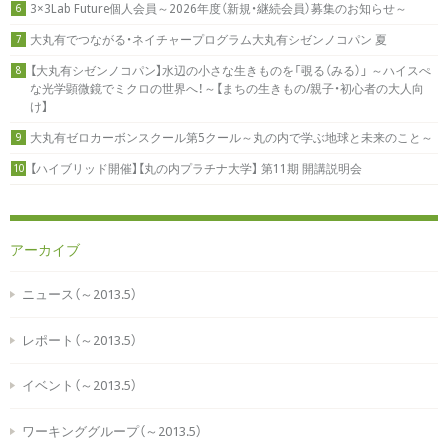
3×3Lab Future個人会員～2026年度（新規・継続会員）募集のお知らせ～
6
大丸有でつながる・ネイチャープログラム大丸有シゼンノコパン 夏
7
【大丸有シゼンノコパン】水辺の小さな生きものを「覗る（みる）」 ～ハイスぺ
8
な光学顕微鏡でミクロの世界へ！～【まちの生きもの/親子・初心者の大人向
け】
大丸有ゼロカーボンスクール第5クール～丸の内で学ぶ地球と未来のこと～
9
【ハイブリッド開催】【丸の内プラチナ大学】 第11期 開講説明会
10
アーカイブ
ニュース（～2013.5）
レポート（～2013.5）
イベント（～2013.5）
ワーキンググループ（～2013.5）