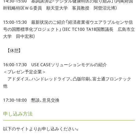
14:30-15:00 基調講演②「デジタル健康特区の取り組み」（内閣府国
幹戦略特区ＷＧ委員 順天堂大学 客員教授 阿曽沼元博）
15:00-15:30 最新状況のご紹介「経済産業省ウエアラブルセンサ信
号の国際標準化プロジェクト」（IEC TC100 TA18国際議長 広島市立
大学 田中宏和）
【休憩】
16:00-17:30 USE CASEソリューションモデルの紹介
＜プレゼン予定企業＞
アドダイス、ハンドレッドライフ、凸版印刷、富士通フロンテック
他
17:30-18:00 懇談、意見交換
申し込み方法
以下のサイトよりお申し込みください。