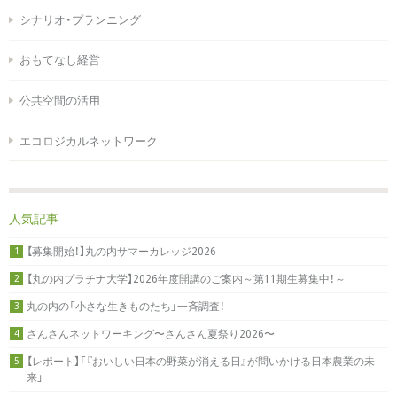
シナリオ・プランニング
おもてなし経営
公共空間の活用
エコロジカルネットワーク
人気記事
【募集開始！】丸の内サマーカレッジ2026
1
【丸の内プラチナ大学】2026年度開講のご案内～第11期生募集中！～
2
丸の内の「小さな生きものたち」一斉調査！
3
さんさんネットワーキング〜さんさん夏祭り2026〜
4
【レポート】「『おいしい日本の野菜が消える日』が問いかける日本農業の未
5
来」