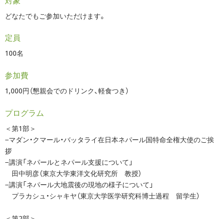
対象
どなたでもご参加いただけます。
定員
100名
参加費
1,000円（懇親会でのドリンク、軽食つき）
プログラム
＜第1部＞
−マダン・クマール・バッタライ在日本ネパール国特命全権大使のご挨
拶
−講演「ネパールとネパール支援について」
田中明彦（東京大学東洋文化研究所 教授）
−講演「ネパール大地震後の現地の様子について」
プラカシュ・シャキヤ（東京大学医学研究科博士過程 留学生）
＜第2部＞