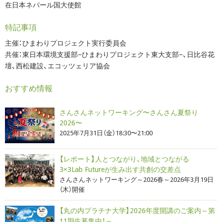
在日本ネパール国大使館
特記事項
主催：ひまわりプロジェクト実行委員会
共催：東日本環境支援部−ひまわりプロジェクト東大支部−、日比谷花
壇、西松建設、エコッツェリア協会
おすすめ情報
さんさんネットワーキング〜さんさん夏祭り
2026〜
2025年7月31日（金）18:30〜21:00
【レポート】人とつながり、地域とつながる
3×3Lab Futureが生み出す共創の交差点
さんさんネットワーキング～2026春～2026年3月19日
（木）開催
【丸の内プラチナ大学】2026年度開講のご案内～第
11期生募集中！～