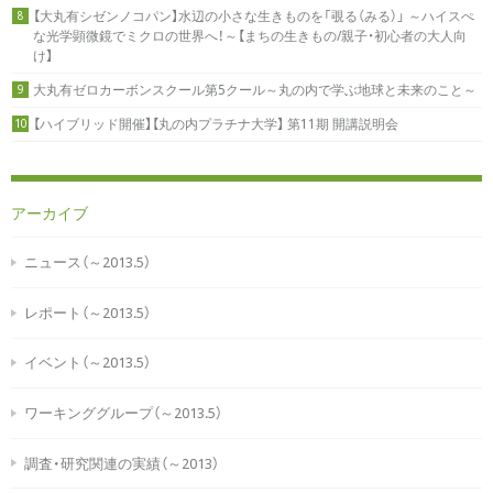
【大丸有シゼンノコパン】水辺の小さな生きものを「覗る（みる）」 ～ハイスぺ
8
な光学顕微鏡でミクロの世界へ！～【まちの生きもの/親子・初心者の大人向
け】
大丸有ゼロカーボンスクール第5クール～丸の内で学ぶ地球と未来のこと～
9
【ハイブリッド開催】【丸の内プラチナ大学】 第11期 開講説明会
10
アーカイブ
ニュース（～2013.5）
レポート（～2013.5）
イベント（～2013.5）
ワーキンググループ（～2013.5）
調査・研究関連の実績（～2013）