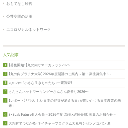
おもてなし経営
公共空間の活用
エコロジカルネットワーク
人気記事
【募集開始！】丸の内サマーカレッジ2026
1
【丸の内プラチナ大学】2026年度開講のご案内～第11期生募集中！～
2
丸の内の「小さな生きものたち」一斉調査！
3
さんさんネットワーキング〜さんさん夏祭り2026〜
4
【レポート】「『おいしい日本の野菜が消える日』が問いかける日本農業の未
5
来」
3×3Lab Future個人会員～2026年度（新規・継続会員）募集のお知らせ～
6
大丸有でつながる・ネイチャープログラム大丸有シゼンノコパン 夏
7