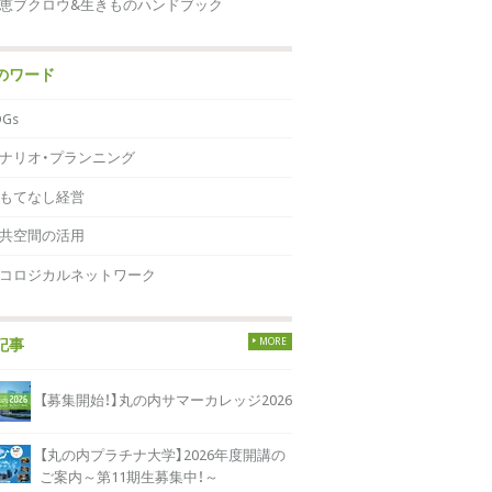
恵ブクロウ&生きものハンドブック
のワード
DGs
ナリオ・プランニング
もてなし経営
共空間の活用
コロジカルネットワーク
MORE
記事
【募集開始！】丸の内サマーカレッジ2026
【丸の内プラチナ大学】2026年度開講の
ご案内～第11期生募集中！～