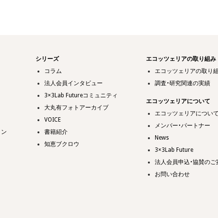
シリーズ
エコッツェリアの取り組み
コラム
エコッツェリアの取り
法人会員インタビュー
調査・研究関連の実績
3×3Lab Futureコミュニティ
エコッツェリアについて
大丸有フォトアーカイブ
エコッツェリアについ
VOICE
メンバー・パートナー
ョン
書籍紹介
News
知恵ブクロウ
3×3Lab Future
法人会員申込・協賛のご
お問い合わせ