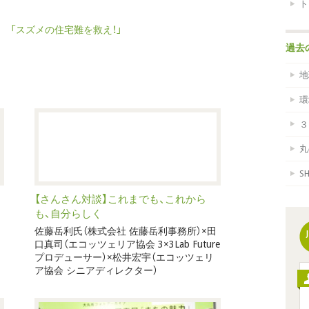
ト
！ 「スズメの住宅難を救え！」
過去
地
環
３
丸
S
【さんさん対談】これまでも、これから
も、自分らしく
佐藤岳利氏（株式会社 佐藤岳利事務所）×田
口真司（エコッツェリア協会 3×3Lab Future
プロデューサー）×松井宏宇（エコッツェリ
ア協会 シニアディレクター）