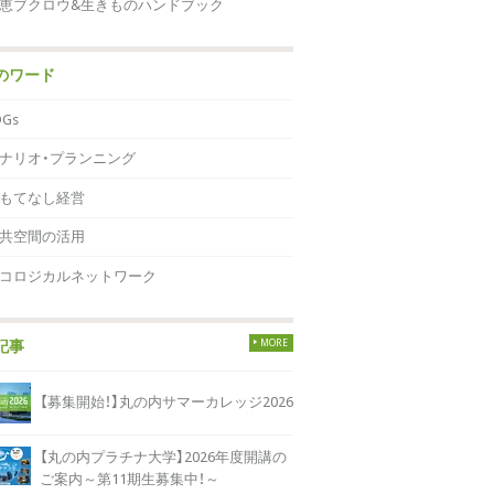
恵ブクロウ&生きものハンドブック
のワード
DGs
ナリオ・プランニング
もてなし経営
共空間の活用
コロジカルネットワーク
MORE
記事
【募集開始！】丸の内サマーカレッジ2026
【丸の内プラチナ大学】2026年度開講の
ご案内～第11期生募集中！～