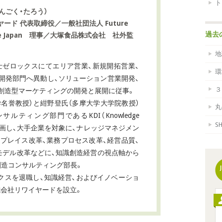
ト
んごく・たろう）
ード 代表取締役／一般社団法人 Future
過去
iance Japan 理事／大塚食品株式会社 社外監
地
士ゼロックスにてエリア営業、新規開拓営業、
環
開発部門へ異動し、ソリューション営業開発、
３
創造型マーケティングの開発と展開に従事。
学名誉教授）と紺野登氏（多摩大学大学院教授）
丸
ティング部門であるKDI（Knowledge
S
立ち上げに参画し、大手企業を対象に、ナレッジマネジメン
クプレイス改革、業務プロセス改革、経営品質、
スモデル改革などに、知識創造経営の視点軸から
創造コンサルティング部長。
ックスを退職し、知識経営、およびイノベーショ
会社リワイヤードを設立。