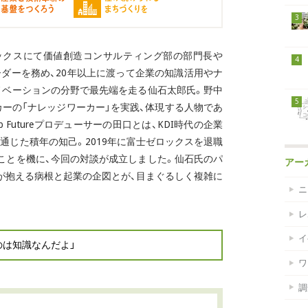
3
ックスにて価値創造コンサルティング部の部門長や
4
iative）のリーダーを務め、20年以上に渡って企業の知識活用やナ
ノベーションの分野で最先端を走る仙石太郎氏。野中
5
カーの「ナレッジワーカー」を実践、体現する人物であ
 Futureプロデューサーの田口とは、KDI時代の企業
通じた積年の知己。2019年に富士ゼロックスを退職
ことを機に、今回の対談が成立しました。仙石氏のパ
アー
が抱える病根と起業の企図とが、目まぐるしく複雑に
ニ
レ
イ
のは知識なんだよ」
ワ
調