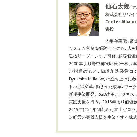
仙石太郎
（せ
株式会社リワイヤ
Center All
査役
大学卒業後、富
システム営業を経験したのち、人材
選抜リーダーシップ研修、顧客価値
2000年より野中郁次郎氏（一橋大
の指導のもと、知識創造経営コンサル
Dynamics Initiative）の
ト、組織変革、働きかた改革、ワー
新規事業開発、R&D改革、ビジネ
実践支援を行う。2016年より価値
2019年に31年間勤めた富士ゼロ
ン経営の実践支援を生業とする株式