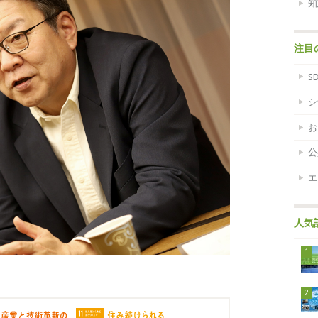
知
注目
S
シ
お
公
エ
人気
1
2