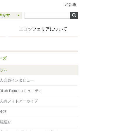
English
さがす
エコッツェリアについて
ーズ
ラム
人会員インタビュー
×3Lab Futureコミュニティ
丸有フォトアーカイブ
OICE
籍紹介