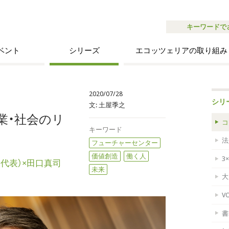
キーワードで
ベント
シリーズ
エコッツェリアの取り組み
2020/07/28
シリ
文:
土屋季之
業・社会のリ
コ
キーワード
法
フューチャーセンター
価値創造
働く人
3
代表）×田口真司
未来
大
V
書