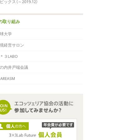
ピックス（～2019.12）
の取り組み
球大学
境経営サロン
＊３LABO
の内井戸端会議
HAREASM