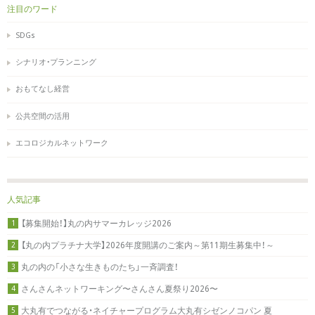
注目のワード
SDGs
シナリオ・プランニング
おもてなし経営
公共空間の活用
エコロジカルネットワーク
人気記事
【募集開始！】丸の内サマーカレッジ2026
1
【丸の内プラチナ大学】2026年度開講のご案内～第11期生募集中！～
2
丸の内の「小さな生きものたち」一斉調査！
3
さんさんネットワーキング〜さんさん夏祭り2026〜
4
大丸有でつながる・ネイチャープログラム大丸有シゼンノコパン 夏
5