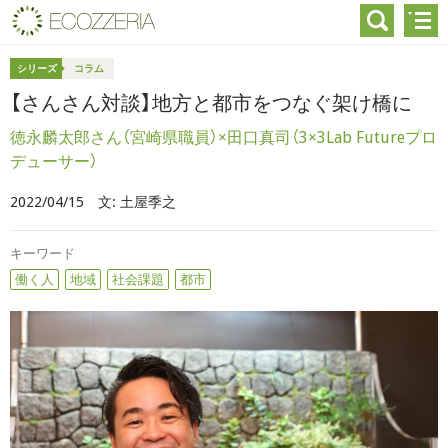
シリーズ
コラム
【さんさん対談】地方と都市をつなぐ架け橋に
徳永麟太郎さん（宮崎県職員）×田口真司（3×3Lab Futureプロ
デューサー）
2022/04/15
文:
土屋季之
キーワード
働く人
地域
社会課題
都市