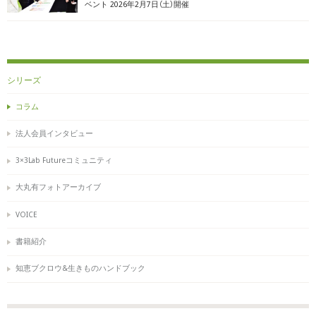
ベント 2026年2月7日（土）開催
シリーズ
コラム
法人会員インタビュー
3×3Lab Futureコミュニティ
大丸有フォトアーカイブ
VOICE
書籍紹介
知恵ブクロウ&生きものハンドブック