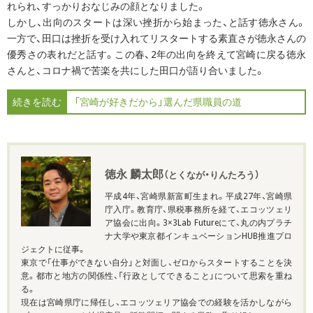
れられ、すっかりおなじみの顔となりました。
しかし、出向のスタートは深い挫折から始まった、と話す徳永さん。
一方で、田口は挫折を受け入れてリスタートする素直さが徳永さんの
優秀さの表れだと話す。この春、2年の出向を終えて宮崎に戻る徳永
さんと、コロナ禍で苦楽を共にした田口が語り合いました。
続きを読む
「宮崎が好きだから」選んだ県職員の道
徳永 麟太郎
（とくなが・りんたろう）
平成4年、宮崎県新富町生まれ。平成27年、宮崎県
庁入庁。教育庁、県税事務所を経て、エコッツェリ
ア協会に出向。3×3Lab Futureにて、丸の内プラチ
ナ大学や東京都インキュベーションHUB推進プロ
ジェクトに従事。
東京で「仕事ができない自分」と対面し、ゼロからスタートすることを決
意。都市と地方の関係性、「行政としてできること」について思索を重ね
る。
現在は宮崎県庁に帰任し、エコッツェリア協会での経験を活かしながら