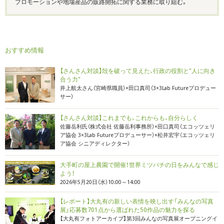
プロモーションや地場産品の販路開拓に関する業務に取り組む。
おすすめ情報
【さんさん対談】殻を破って見えた、行政の役割と"人に向き
合う力"
井上航太さん（宮崎県職員）×田口真司（3×3Lab Futureプロデュー
サー）
【さんさん対談】これまでも、これからも、自分らしく
佐藤岳利氏（株式会社 佐藤岳利事務所）×田口真司（エコッツェリ
ア協会 3×3Lab Futureプロデューサー）×松井宏宇（エコッツェリ
ア協会 シニアディレクター）
大手町の屋上農園で開催！世界ミツバチの日をみんなで感じ
よう！
2026年5月20日（水）10:00～14:00
【レポート】大丸有の新しい表情を映し出す「みんなの写真
展」応募数701点から選ばれた50作品の魅力を探る
【大丸有フォトアーカイブ】第3回みんなの写真展オープニングイ