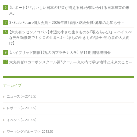
【レポート】「『おいしい日本の野菜が消える日』が問いかける日本農業の未
6
来」
3×3Lab Future個人会員～2026年度（新規・継続会員）募集のお知らせ～
7
【大丸有シゼンノコパン】水辺の小さな生きものを「覗る（みる）」 ～ハイスぺ
8
な光学顕微鏡でミクロの世界へ！～【まちの生きもの/親子・初心者の大人向
け】
【ハイブリッド開催】【丸の内プラチナ大学】 第11期 開講説明会
9
大丸有ゼロカーボンスクール第5クール～丸の内で学ぶ地球と未来のこと～
10
アーカイブ
ニュース（～2013.5）
レポート（～2013.5）
イベント（～2013.5）
ワーキンググループ（～2013.5）