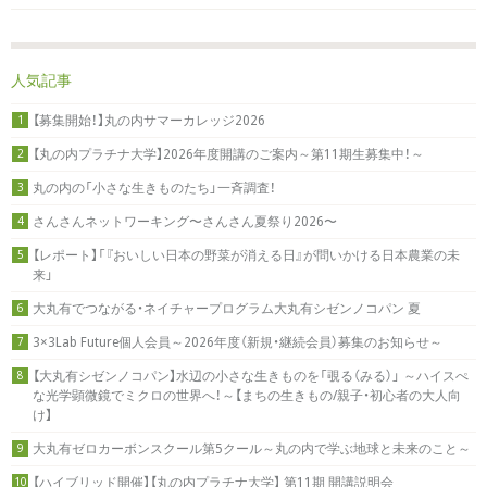
人気記事
【募集開始！】丸の内サマーカレッジ2026
1
【丸の内プラチナ大学】2026年度開講のご案内～第11期生募集中！～
2
丸の内の「小さな生きものたち」一斉調査！
3
さんさんネットワーキング〜さんさん夏祭り2026〜
4
【レポート】「『おいしい日本の野菜が消える日』が問いかける日本農業の未
5
来」
大丸有でつながる・ネイチャープログラム大丸有シゼンノコパン 夏
6
3×3Lab Future個人会員～2026年度（新規・継続会員）募集のお知らせ～
7
【大丸有シゼンノコパン】水辺の小さな生きものを「覗る（みる）」 ～ハイスぺ
8
な光学顕微鏡でミクロの世界へ！～【まちの生きもの/親子・初心者の大人向
け】
大丸有ゼロカーボンスクール第5クール～丸の内で学ぶ地球と未来のこと～
9
【ハイブリッド開催】【丸の内プラチナ大学】 第11期 開講説明会
10