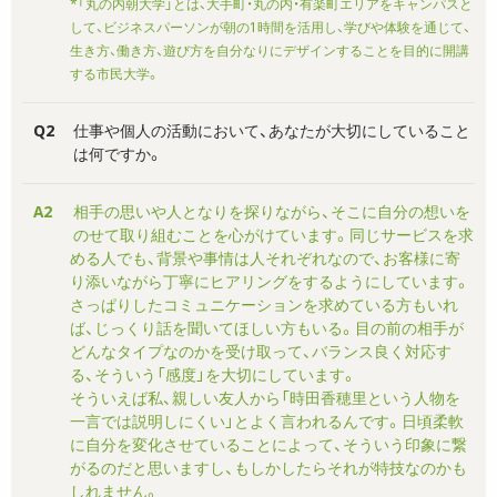
*「丸の内朝大学」とは、大手町・丸の内・有楽町エリアをキャンパスと
して、ビジネスパーソンが朝の1時間を活用し、学びや体験を通じて、
生き方、働き方、遊び方を自分なりにデザインすることを目的に開講
する市民大学。
Q2
仕事や個人の活動において、あなたが大切にしていること
は何ですか。
A2
相手の思いや人となりを探りながら、そこに自分の想いを
のせて取り組むことを心がけています。同じサービスを求
める人でも、背景や事情は人それぞれなので、お客様に寄
り添いながら丁寧にヒアリングをするようにしています。
さっぱりしたコミュニケーションを求めている方もいれ
ば、じっくり話を聞いてほしい方もいる。目の前の相手が
どんなタイプなのかを受け取って、バランス良く対応す
る、そういう「感度」を大切にしています。
そういえば私、親しい友人から「時田香穂里という人物を
一言では説明しにくい」とよく言われるんです。日頃柔軟
に自分を変化させていることによって、そういう印象に繋
がるのだと思いますし、もしかしたらそれが特技なのかも
しれません。