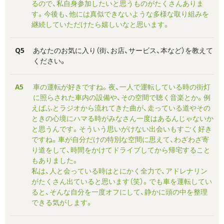
るので、私自身参加したいと思うものがたくさんありま
す。今後も、他には真似できないような多様な取り組みを
継続していただけたら嬉しいなと思います。
Q5
あなたのお気に入り（街、お店、サービス、本など）を教えて
ください。
A5
車の運転が好きですね。夜、一人で運転している時の街灯
に照らされた車内の設備や、その空間で聴く音楽とか。例
えばふとラジオから流れてきた曲が、走っている道やその
ときの心境にハマる時がみなさん一度はあるんじゃないか
と思うんです。そういう思いがけない出会いもすごく好き
ですね。車が自分だけの特別な空間に思えて、わざわざ寄
り道をして、時間をかけてドライブしてから帰宅すること
もありました。
私は、人と会っている時はとにかく全力で、アドレナリン
がたくさん出ていると思います（笑）。でも車を運転してい
ると、そんな自分を一度オフにして、静かに頭の中を整理
できる気がします。