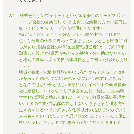
A1
株式会社サンプラネットという製薬会社のサービス系グ
ループ会社の営業として、さまざまな業種の方との窓口に
なってビジネス・サービスを提供しています。
私は"人と関わることが好き"という軸の中で、これまで
色々な分野の仕事に携わってきました。もともと医療に関
心があり、製薬会社のMR（医薬情報担当者）として約10年
勤務した後、地域課題を知りその解決への一助になりたい
と地元の岐阜へ戻って自治体職員として働いた経験もあり
ます。
地域と都市での勤務経験の中で、私だからできることは何
かを考えた結果、"地域の外"から地域との橋渡しになるこ
となのではないかと感じ、東京に戻りイベント企画運営会
社に勤務し、エコッツェリア協会さんと一緒に「丸の内朝
大学」*の運営に携わりました。そこで、熱量の高い受講生
や、全国の企業・自治体の方と出会い、さまざまな働き方や
生き方を知る中で、「好き」を仕事以外の活動で深めていく
人生もあるのではないかと思い始めたんです。そんな風に
思いが変化して、いま再び医療の分野に戻ってきました。