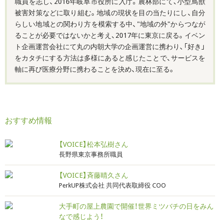
職員を志し、2016年岐阜市役所に入庁。農林部にて、小型鳥獣
被害対策などに取り組む。地域の現状を目の当たりにし、自分
らしい地域との関わり方を模索する中、"地域の外"からつなが
ることが必要ではないかと考え、2017年に東京に戻る。イベン
ト企画運営会社にて丸の内朝大学の企画運営に携わり、「好き」
をカタチにする方法は多様にあると感じたことで、サービスを
軸に再び医療分野に携わることを決め、現在に至る。
おすすめ情報
【VOICE】松本弘樹さん
長野県東京事務所職員
【VOICE】斉藤晴久さん
PerkUP株式会社 共同代表取締役 COO
大手町の屋上農園で開催！世界ミツバチの日をみん
なで感じよう！