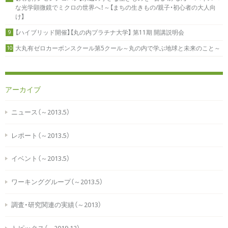
な光学顕微鏡でミクロの世界へ！～【まちの生きもの/親子・初心者の大人向
け】
【ハイブリッド開催】【丸の内プラチナ大学】 第11期 開講説明会
9
大丸有ゼロカーボンスクール第5クール～丸の内で学ぶ地球と未来のこと～
10
アーカイブ
ニュース（～2013.5）
レポート（～2013.5）
イベント（～2013.5）
ワーキンググループ（～2013.5）
調査・研究関連の実績（～2013）