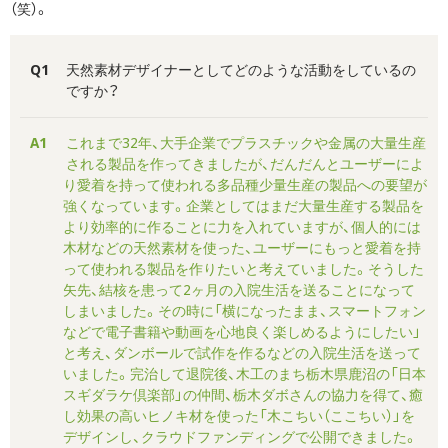
（笑）。
Q1
天然素材デザイナーとしてどのような活動をしているの
ですか？
A1
これまで32年、大手企業でプラスチックや金属の大量生産
される製品を作ってきましたが、だんだんとユーザーによ
り愛着を持って使われる多品種少量生産の製品への要望が
強くなっています。企業としてはまだ大量生産する製品を
より効率的に作ることに力を入れていますが、個人的には
木材などの天然素材を使った、ユーザーにもっと愛着を持
って使われる製品を作りたいと考えていました。そうした
矢先、結核を患って2ヶ月の入院生活を送ることになって
しまいました。その時に「横になったまま、スマートフォン
などで電子書籍や動画を心地良く楽しめるようにしたい」
と考え、ダンボールで試作を作るなどの入院生活を送って
いました。完治して退院後、木工のまち栃木県鹿沼の「日本
スギダラケ倶楽部」の仲間、栃木ダボさんの協力を得て、癒
し効果の高いヒノキ材を使った「木こちい（ここちい）」を
デザインし、クラウドファンディングで公開できました。