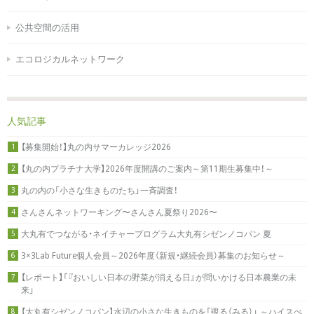
公共空間の活用
エコロジカルネットワーク
人気記事
【募集開始！】丸の内サマーカレッジ2026
1
【丸の内プラチナ大学】2026年度開講のご案内～第11期生募集中！～
2
丸の内の「小さな生きものたち」一斉調査！
3
さんさんネットワーキング〜さんさん夏祭り2026〜
4
大丸有でつながる・ネイチャープログラム大丸有シゼンノコパン 夏
5
3×3Lab Future個人会員～2026年度（新規・継続会員）募集のお知らせ～
6
【レポート】「『おいしい日本の野菜が消える日』が問いかける日本農業の未
7
来」
【大丸有シゼンノコパン】水辺の小さな生きものを「覗る（みる）」 ～ハイスぺ
8