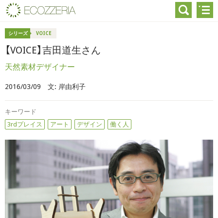
シリーズ
VOICE
【VOICE】吉田道生さん
天然素材デザイナー
2016/03/09
文:
岸由利子
キーワード
3rdプレイス
アート
デザイン
働く人