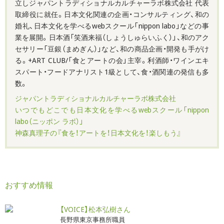
立しジャパントラディショナルカルチャーラボ株式会社 代表
取締役に就任。日本文化関連の企画・コンサルティング、和の
婚礼、日本文化を学べるwebスクール「nippon labo」などの事
業を展開。日本酒「笑酒来福（しょうしゅらいふく）」、和のアク
セサリー「豆銀（まめぎん）」など、和の商品企画・開発も手がけ
る。+ART CLUB/「食とアートの会」主宰。利酒師・ワインエキ
スパート・フードアナリスト1級として、食・酒関連の発信も多
数。
ジャパントラディショナルカルチャーラボ株式会社
いつでもどこでも日本文化を学べるwebスクール「nippon
labo（ニッポン ラボ）」
神森真理子の『食を！アートを！日本文化を！楽しもう』
おすすめ情報
【VOICE】松本弘樹さん
長野県東京事務所職員