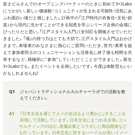
富士ビルさんでのオープニングパーティーのときに初めて3×3Labo
にうかがい、新しい価値観・コミュニティが生まれる可能性・活気にあ
ふれ面白い場だと感じました。計画中の「江戸時代の衣食住・文化・娯
楽」から現代に生かすことができる知恵を学ぶシリーズ企画の会場に
ぴったりだと思い、「江戸スタイル入門」（全5回）を開催させていただ
きました。「場」の持つ力はとても大切で、江戸スタイル入門はおかげ
さまで、来場者のみなさまに熱心にご質問いただき、世代・業界を超
えて参加者同士のコミュニケーションも活発化し終了後も時間を共
有するなど、積極的に"参加"していただくことができました。新生
3×3Laboでも、またイベントを企画したいです。今度は体験型もいい
かもしれませんね！
Q1
ジャパントラディショナルカルチャーラボでの活動を教
えてください。
A1
「日本文化を通じて人々の生活をより豊かに」することを
目指して活動しています。日本文化にまつわる企画、コン
サルティングのほか、老舗企業とコラボした商品開発など
も行っています。日本文化に対するハードルが高いイメー