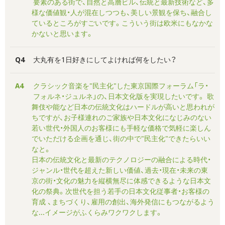
要素のある街で、自然と高層ビル、伝統と最新技術など、多
様な価値観・人が混在しつつも、美しい景観を保ち、融合し
ているところがすごいです。こういう街は欧米にもなかな
かないと思います。
Q4
大丸有を1日好きにしてよければ何をしたい？
A4
クラシック音楽を"民主化"した東京国際フォーラム「ラ・
フォルネ・ジュルネ」の、日本文化版を実現したいです。 歌
舞伎や能など日本の伝統文化はハードルが高いと思われが
ちですが、お子様連れのご家族や日本文化になじみのない
若い世代・外国人のお客様にも手軽な価格で気軽に楽しん
でいただける企画を通じ、街の中で"民主化"できたらいい
なと。
日本の伝統文化と最新のテクノロジーの融合による時代・
ジャンル・世代を超えた新しい価値、過去・現在・未来の東
京の街・文化の魅力を縦横無尽に体感できるような日本文
化の祭典。次世代を担う若手の日本文化従事者・お客様の
育成 、まちづくり、雇用の創出、海外発信にもつながるよう
な...イメージがふくらみワクワクします。