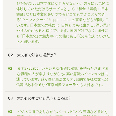
ジを払拭し、日本文化になじみがなかった方々にも気軽に
体験していただけるサービスとして、「和食」「着物」「日本
舞踊」など日本文化をいつでもどこでも学ぶことができ
る"ウェブスクール"「nippon labo」の事業なども展開して
います。日本文化の核には、自然とともに生きる、深い思い
やりの心があると感じています。国内だけでなく、海外に
も「日本文化」の魅力や、その核にある「心」を伝えていけた
らと思います。
Q2
大丸有で好きな場所は？
A2
まず3×3Labo。いろいろな価値観・想いを持ったさまざま
な職種の人が集まりながらも、高い意識、パッションは共
通しています。緑が多い皇居エリア、知的で多様な文化発
信源である仲通り・東京国際フォーラムも大好きです。
Q3
大丸有のすごいと思うところは？
A3
ビジネス街でありながら、ショッピング、芸術など多彩な