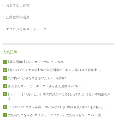
おもてなし経営
公共空間の活用
エコロジカルネットワーク
人気記事
【募集開始！】丸の内サマーカレッジ2026
1
【丸の内プラチナ大学】2026年度開講のご案内～第11期生募集中！～
2
丸の内の「小さな生きものたち」一斉調査！
3
さんさんネットワーキング〜さんさん夏祭り2026〜
4
【レポート】「『おいしい日本の野菜が消える日』が問いかける日本農業の未
5
来」
3×3Lab Future個人会員～2026年度（新規・継続会員）募集のお知らせ～
6
大丸有でつながる・ネイチャープログラム大丸有シゼンノコパン 夏
7