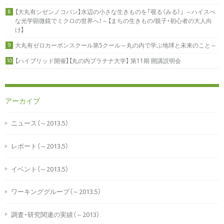
【大丸有シゼンノコパン】水辺の小さな生きものを「覗る（みる）」 ～ハイスぺ
8
な光学顕微鏡でミクロの世界へ！～【まちの生きもの/親子・初心者の大人向
け】
大丸有ゼロカーボンスクール第5クール～丸の内で学ぶ地球と未来のこと～
9
【ハイブリッド開催】【丸の内プラチナ大学】 第11期 開講説明会
10
アーカイブ
ニュース（～2013.5）
レポート（～2013.5）
イベント（～2013.5）
ワーキンググループ（～2013.5）
調査・研究関連の実績（～2013）