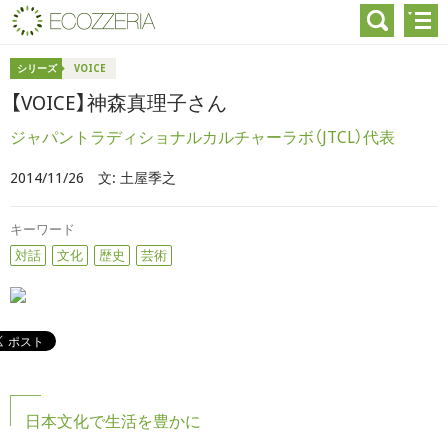
シリーズ
VOICE
【VOICE】神森真理子さん
ジャパントラディショナルカルチャーラボ（JTCL）代表
2014/11/26
文:
土屋季之
キーワード
対話
文化
歴史
芸術
日本文化で生活を豊かに