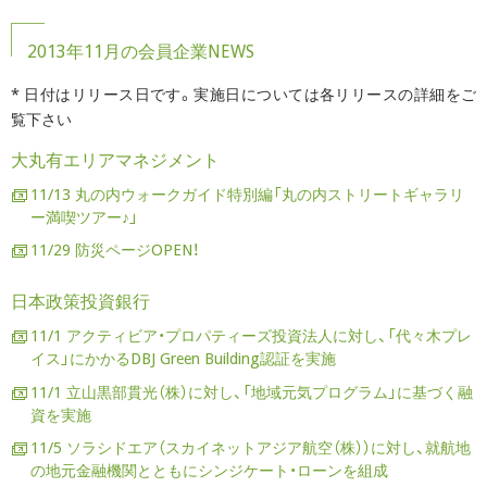
2013年11月の会員企業NEWS
* 日付はリリース日です。実施日については各リリースの詳細をご
覧下さい
大丸有エリアマネジメント
11/13 丸の内ウォークガイド特別編「丸の内ストリートギャラリ
ー満喫ツアー♪」
11/29 防災ページOPEN！
日本政策投資銀行
11/1 アクティビア・プロパティーズ投資法人に対し、「代々木プレ
イス」にかかるDBJ Green Building認証を実施
11/1 立山黒部貫光（株）に対し、「地域元気プログラム」に基づく融
資を実施
11/5 ソラシドエア（スカイネットアジア航空（株））に対し、就航地
の地元金融機関とともにシンジケート・ローンを組成