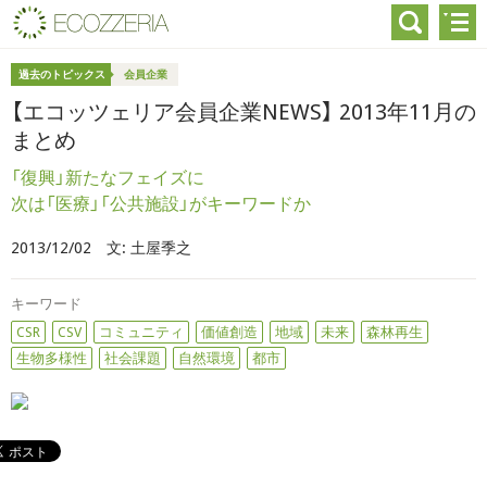
過去のトピックス
会員企業
【エコッツェリア会員企業NEWS】 2013年11月の
まとめ
「復興」新たなフェイズに
次は「医療」「公共施設」がキーワードか
2013/12/02
文:
土屋季之
キーワード
CSR
CSV
コミュニティ
価値創造
地域
未来
森林再生
生物多様性
社会課題
自然環境
都市