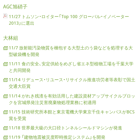
AGC旭硝子
11/27 トムソン・ロイター「Top 100 グローバル・イノベーター
2013」に選出
大林組
11/7 放射能汚染物質を梱包する大型土のう袋などを処理する大
型破袋機を開発
11/11 食の安全、安定供給をめざし省エネ型植物工場を千葉大学
と共同開発
11/14 リデュース・リユース・リサイクル推進功労者等表彰で国土
交通大臣賞
11/14 がれき残渣を有効活用した建設資材アップサイクルブロッ
クを宮城県発注災害廃棄物処理業務に初適用
11/15 技術研究所本館と東京電機大学東京千住キャンパスがBCS
賞を受賞
11/18 世界最大級の大口径トンネルシールドマシンが発進
11/19 「建物地震被災度即時推定システム」を開発