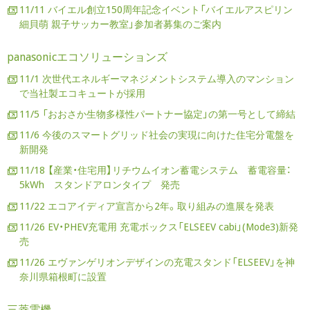
11/11 バイエル創立150周年記念イベント「バイエルアスピリン
細貝萌 親子サッカー教室」参加者募集のご案内
panasonicエコソリューションズ
11/1 次世代エネルギーマネジメントシステム導入のマンション
で当社製エコキュートが採用
11/5 「おおさか生物多様性パートナー協定」の第一号として締結
11/6 今後のスマートグリッド社会の実現に向けた住宅分電盤を
新開発
11/18 【産業・住宅用】リチウムイオン蓄電システム 蓄電容量：
5kWh スタンドアロンタイプ 発売
11/22 エコアイディア宣言から2年。取り組みの進展を発表
11/26 EV・PHEV充電用 充電ボックス「ELSEEV cabi」(Mode3)新発
売
11/26 エヴァンゲリオンデザインの充電スタンド「ELSEEV」を神
奈川県箱根町に設置
三菱電機