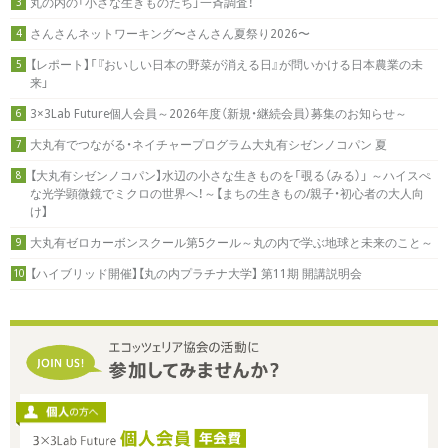
丸の内の「小さな生きものたち」一斉調査！
3
さんさんネットワーキング〜さんさん夏祭り2026〜
4
【レポート】「『おいしい日本の野菜が消える日』が問いかける日本農業の未
5
来」
3×3Lab Future個人会員～2026年度（新規・継続会員）募集のお知らせ～
6
大丸有でつながる・ネイチャープログラム大丸有シゼンノコパン 夏
7
【大丸有シゼンノコパン】水辺の小さな生きものを「覗る（みる）」 ～ハイスぺ
8
な光学顕微鏡でミクロの世界へ！～【まちの生きもの/親子・初心者の大人向
け】
大丸有ゼロカーボンスクール第5クール～丸の内で学ぶ地球と未来のこと～
9
【ハイブリッド開催】【丸の内プラチナ大学】 第11期 開講説明会
10