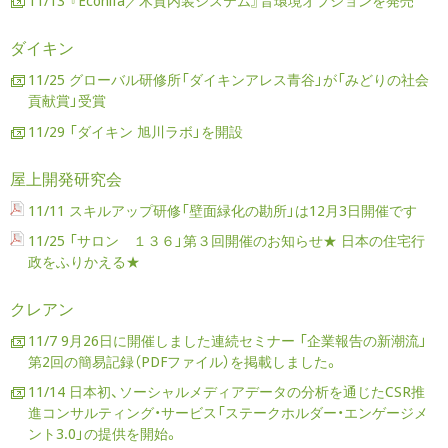
11/13 『Econifa／木質内装システム』音環境オプションを発売
ダイキン
11/25 グローバル研修所「ダイキンアレス青谷」が「みどりの社会
貢献賞」受賞
11/29 「ダイキン 旭川ラボ」を開設
屋上開発研究会
11/11 スキルアップ研修「壁面緑化の勘所」は12月3日開催です
11/25 「サロン １３６」第３回開催のお知らせ★ 日本の住宅行
政をふりかえる★
クレアン
11/7 9月26日に開催しました連続セミナー 「企業報告の新潮流」
第2回の簡易記録（PDFファイル）を掲載しました。
11/14 日本初、ソーシャルメディアデータの分析を通じたCSR推
進コンサルティング・サービス「ステークホルダー・エンゲージメ
ント3.0」の提供を開始。