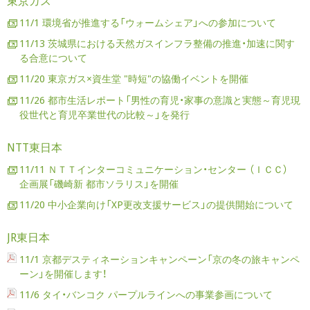
東京ガス
11/1 環境省が推進する「ウォームシェア」への参加について
11/13 茨城県における天然ガスインフラ整備の推進・加速に関す
る合意について
11/20 東京ガス×資生堂 "時短"の協働イベントを開催
11/26 都市生活レポート「男性の育児・家事の意識と実態～育児現
役世代と育児卒業世代の比較～」を発行
NTT東日本
11/11 ＮＴＴインターコミュニケーション・センター （ＩＣＣ）
企画展「磯崎新 都市ソラリス」を開催
11/20 中小企業向け「XP更改支援サービス」の提供開始について
JR東日本
11/1 京都デスティネーションキャンペーン「京の冬の旅キャンペ
ーン」を開催します！
11/6 タイ・バンコク パープルラインへの事業参画について