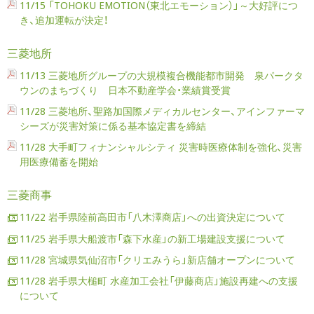
11/15 「TOHOKU EMOTION（東北エモーション）」～大好評につ
き、追加運転が決定！
三菱地所
11/13 三菱地所グループの大規模複合機能都市開発 泉パークタ
ウンのまちづくり 日本不動産学会・業績賞受賞
11/28 三菱地所、聖路加国際メディカルセンター、アインファーマ
シーズが災害対策に係る基本協定書を締結
11/28 大手町フィナンシャルシティ 災害時医療体制を強化、災害
用医療備蓄を開始
三菱商事
11/22 岩手県陸前高田市「八木澤商店」への出資決定について
11/25 岩手県大船渡市「森下水産」の新工場建設支援について
11/28 宮城県気仙沼市「クリエみうら」新店舗オープンについて
11/28 岩手県大槌町 水産加工会社「伊藤商店」施設再建への支援
について