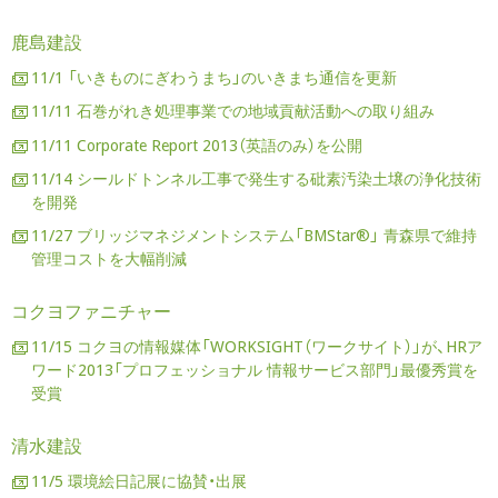
鹿島建設
11/1 「いきものにぎわうまち」のいきまち通信を更新
11/11 石巻がれき処理事業での地域貢献活動への取り組み
11/11 Corporate Report 2013（英語のみ）を公開
11/14 シールドトンネル工事で発生する砒素汚染土壌の浄化技術
を開発
11/27 ブリッジマネジメントシステム「BMStar®」 青森県で維持
管理コストを大幅削減
コクヨファニチャー
11/15 コクヨの情報媒体「WORKSIGHT（ワークサイト）」が、HRア
ワード2013「プロフェッショナル 情報サービス部門」最優秀賞を
受賞
清水建設
11/5 環境絵日記展に協賛・出展