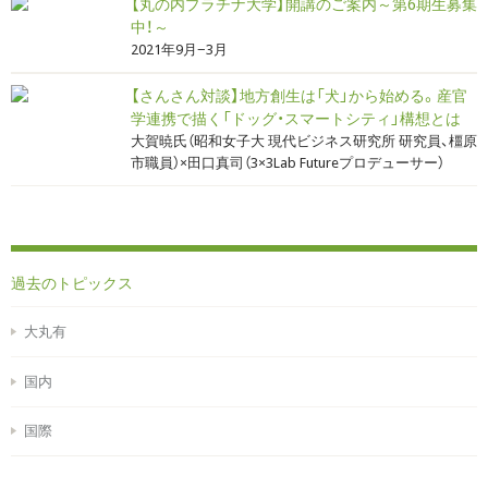
【丸の内プラチナ大学】開講のご案内～第6期生募集
中！～
2021年9月−3月
【さんさん対談】地方創生は「犬」から始める。産官
学連携で描く「ドッグ・スマートシティ」構想とは
大賀暁氏（昭和女子大 現代ビジネス研究所 研究員、橿原
市職員）×田口真司（3×3Lab Futureプロデューサー）
過去のトピックス
大丸有
国内
国際