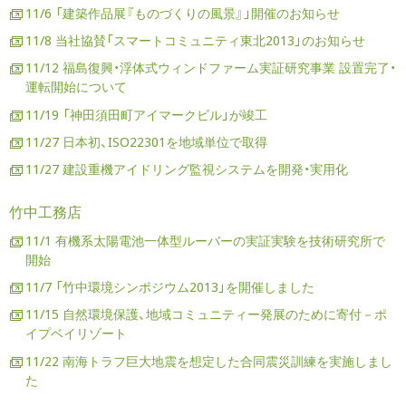
11/6 「建築作品展『ものづくりの風景』」開催のお知らせ
11/8 当社協賛「スマートコミュニティ東北2013」のお知らせ
11/12 福島復興・浮体式ウィンドファーム実証研究事業 設置完了・
運転開始について
11/19 「神田須田町アイマークビル」が竣工
11/27 日本初、ISO22301を地域単位で取得
11/27 建設重機アイドリング監視システムを開発・実用化
竹中工務店
11/1 有機系太陽電池一体型ルーバーの実証実験を技術研究所で
開始
11/7 「竹中環境シンポジウム2013」を開催しました
11/15 自然環境保護、地域コミュニティー発展のために寄付－ポ
イプベイリゾート
11/22 南海トラフ巨大地震を想定した合同震災訓練を実施しまし
た