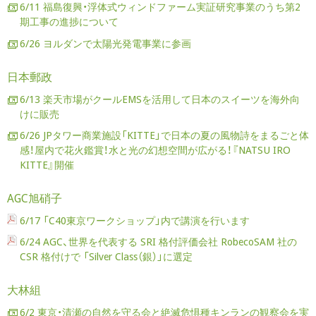
6/11 福島復興・浮体式ウィンドファーム実証研究事業のうち第2
期工事の進捗について
6/26 ヨルダンで太陽光発電事業に参画
日本郵政
6/13 楽天市場がクールEMSを活用して日本のスイーツを海外向
けに販売
6/26 JPタワー商業施設「KITTE」で日本の夏の風物詩をまるごと体
感！屋内で花火鑑賞！水と光の幻想空間が広がる！『NATSU IRO
KITTE』開催
AGC旭硝子
6/17 「C40東京ワークショップ」内で講演を行います
6/24 AGC、世界を代表する SRI 格付評価会社 RobecoSAM 社の
CSR 格付けで 「Silver Class（銀）」に選定
大林組
6/2 東京・清瀬の自然を守る会と絶滅危惧種キンランの観察会を実