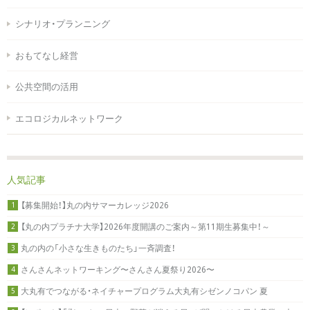
シナリオ・プランニング
おもてなし経営
公共空間の活用
エコロジカルネットワーク
人気記事
【募集開始！】丸の内サマーカレッジ2026
1
【丸の内プラチナ大学】2026年度開講のご案内～第11期生募集中！～
2
丸の内の「小さな生きものたち」一斉調査！
3
さんさんネットワーキング〜さんさん夏祭り2026〜
4
大丸有でつながる・ネイチャープログラム大丸有シゼンノコパン 夏
5