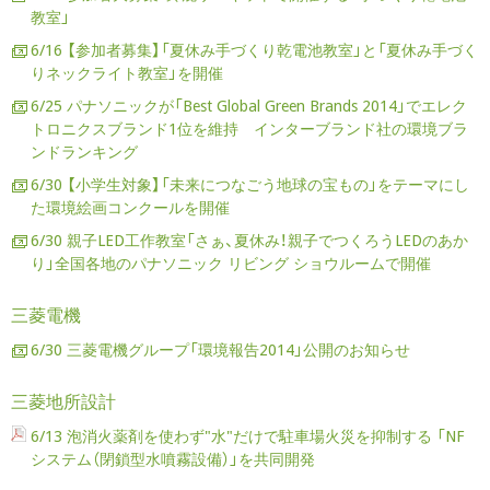
教室」
6/16 【参加者募集】「夏休み手づくり乾電池教室」と「夏休み手づく
りネックライト教室」を開催
6/25 パナソニックが「Best Global Green Brands 2014」でエレク
トロニクスブランド1位を維持 インターブランド社の環境ブラ
ンドランキング
6/30 【小学生対象】「未来につなごう地球の宝もの」をテーマにし
た環境絵画コンクールを開催
6/30 親子LED工作教室「さぁ、夏休み！親子でつくろうLEDのあか
り」全国各地のパナソニック リビング ショウルームで開催
三菱電機
6/30 三菱電機グループ「環境報告2014」公開のお知らせ
三菱地所設計
6/13 泡消火薬剤を使わず"水"だけで駐車場火災を抑制する 「NF
システム（閉鎖型水噴霧設備）」を共同開発