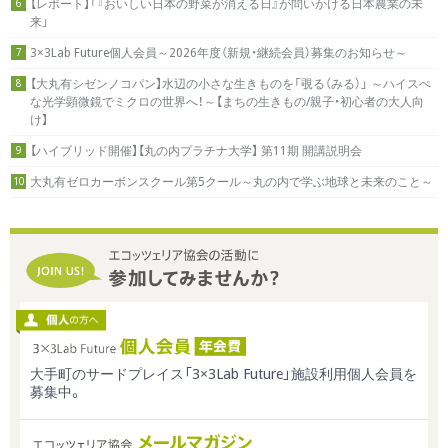
【レポート】「『おいしい日本の野菜が消える日』が問いかける日本農業の未
6
来」
3×3Lab Future個人会員～2026年度（新規・継続会員）募集のお知らせ～
7
【大丸有シゼンノコパン】水辺の小さな生きものを「覗る（みる）」 ～ハイスぺ
8
な光学顕微鏡でミクロの世界へ！～【まちの生きもの/親子・初心者の大人向
け】
【ハイブリッド開催】【丸の内プラチナ大学】 第11期 開講説明会
9
大丸有ゼロカーボンスクール第5クール～丸の内で学ぶ地球と未来のこと～
10
大手町のサードプレイス「3×3Lab Future」施設利用個人会員を
募集中。