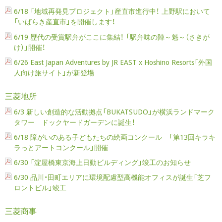
6/18 「地域再発見プロジェクト」産直市進行中！ 上野駅において
「いばらき産直市」を開催します！
6/19 歴代の受賞駅弁がここに集結！ 「駅弁味の陣～魁～（さきが
け）」開催！
6/26 East Japan Adventures by JR EAST x Hoshino Resorts「外国
人向け旅サイト」が新登場
三菱地所
6/3 新しい創造的な活動拠点「BUKATSUDO」が横浜ランドマーク
タワー ドックヤードガーデンに誕生！
6/18 障がいのある子どもたちの絵画コンクール 「第13回キラキ
ラっとアートコンクール」開催
6/30 「淀屋橋東京海上日動ビルディング」竣工のお知らせ
6/30 品川・田町エリアに環境配慮型高機能オフィスが誕生「芝フ
ロントビル」竣工
三菱商事