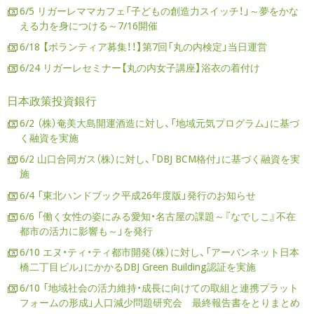
6/5 リガーレママカフェ「子どもの創造力スイッチ！」～夢をかな
える力を身につける～7/16開催
6/18 【ボランティア募集！！】第7回「丸の内検定」当日運営
6/24 リガーレセミナー【丸の内女子講座】浴衣の着付け
日本政策投資銀行
6/2 （株）奄美大島開運酒造に対し、「地域元気プログラム」に基づ
く融資を実施
6/2 山口合同ガス（株）に対し、「DBJ BCM格付」に基づく融資を実
施
6/4 「東北ハンドブック平成26年度版」発行のお知らせ
6/6 「働く女性の姿にみる愛知・名古屋の課題～『なでしこ』不在
都市の活力に影響も～」を発行
6/10 エヌ・ティ・ティ都市開発（株）に対し、「アーバンネット日本
橋二丁目ビル」にかかるDBJ Green Building認証を実施
6/10 「地域社会の活力維持・成長に向けての取組と連携プラット
フォームの形成」人口減少問題研究会 最終報告書をとりまとめ