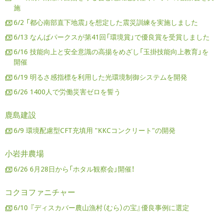
施
6/2 「都心南部直下地震」を想定した震災訓練を実施しました
6/13 なんばパークスが第41回「環境賞」で優良賞を受賞しました
6/16 技能向上と安全意識の高揚をめざし「玉掛技能向上教育」を
開催
6/19 明るさ感指標を利用した光環境制御システムを開発
6/26 1400人で労働災害ゼロを誓う
鹿島建設
6/9 環境配慮型CFT充填用 "KKCコンクリート"の開発
小岩井農場
6/26 6月28日から「ホタル観察会」開催！
コクヨファニチャー
6/10 『ディスカバー農山漁村（むら）の宝』優良事例に選定