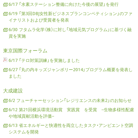
6/17 「水素ステーション整備に向けた今後の展望」を発行
6/19 「第3回DBJ女性新ビジネスプランコンペティション」のファ
イナリストおよび受賞者を発表
6/30 フタムラ化学（株）に対し「地域元気プログラム」に基づく融
資を実施
東京国際フォーラム
6/17 「テロ対策訓練」を実施しました
6/27 「丸の内キッズジャンボリー2014」プログラム概要を発表し
ました
大成建設
6/2 フューチャーセッション「レジリエンスの未来2」のお知らせ
6/12 第21回横浜環境活動賞 実践賞 を受賞 −生物多様性配慮
や地域貢献活動を評価−
6/13 省エネルギーと快適性を両立したタスク・アンビエント空調
システムを開発