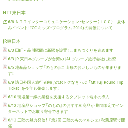
NTT東日本
6/6 ＮＴＴインターコミュニケーション・センター（ＩＣＣ） 夏休
みイベント「ICC キッズ・プログラム 2014」の開催について
JR東日本
6/3 田町～品川駅間に新駅を設置し、まちづくりを進めます
6/3 JR 東日本グループが台湾の JAL グループ旅行会社に出資
6/5 地産品ショップ『のもの』に 山形のおいしいものが集まりま
す！
6/9 訪日外国人旅行者向けのおトクなきっぷ 「Mt.Fuji Round Trip
Ticket」を今年も発売します！
6/10 現場第一線の業務を支援するタブレット端末の導入
6/12 地産品ショップ『のもの』のおすすめ商品が 期間限定でイン
ターネットでお取り寄せできます
6/12 三陸の魅力発信！ 『第2回 三陸のものマルシェ』秋葉原駅で開
催