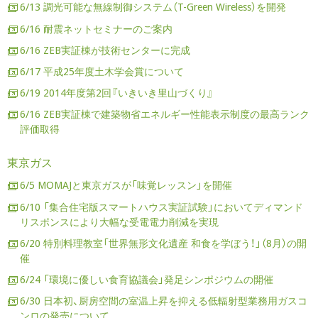
6/13 調光可能な無線制御システム（T-Green Wireless）を開発
6/16 耐震ネットセミナーのご案内
6/16 ZEB実証棟が技術センターに完成
6/17 平成25年度土木学会賞について
6/19 2014年度第2回『いきいき里山づくり』
6/16 ZEB実証棟で建築物省エネルギー性能表示制度の最高ランク
評価取得
東京ガス
6/5 MOMAJと東京ガスが「味覚レッスン」を開催
6/10 「集合住宅版スマートハウス実証試験」においてディマンド
リスポンスにより大幅な受電電力削減を実現
6/20 特別料理教室「世界無形文化遺産 和食を学ぼう！」（8月）の開
催
6/24 「環境に優しい食育協議会」発足シンポジウムの開催
6/30 日本初、厨房空間の室温上昇を抑える低輻射型業務用ガスコ
ンロの発売について