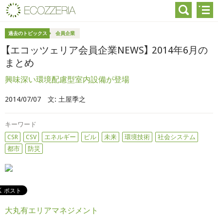
過去のトピックス
会員企業
【エコッツェリア会員企業NEWS】 2014年6月の
まとめ
興味深い環境配慮型室内設備が登場
2014/07/07
文:
土屋季之
キーワード
CSR
CSV
エネルギー
ビル
未来
環境技術
社会システム
都市
防災
大丸有エリアマネジメント