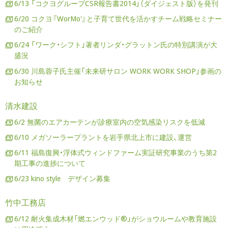
6/13 「コクヨグループCSR報告書2014」（ダイジェスト版）を発刊
6/20 コクヨ『WorMo'』と子育て世代を活かすチーム戦略セミナー
のご紹介
6/24 「ワーク・シフト」著者リンダ・グラットン氏の特別講演が大
盛況
6/30 川島蓉子氏主催「未来研サロン WORK WORK SHOP」参画の
お知らせ
清水建設
6/2 無菌のエアカーテンが診療室内の空気感染リスクを低減
6/10 メガソーラープラントを岩手県北上市に建設、運営
6/11 福島復興・浮体式ウィンドファーム実証研究事業のうち第2
期工事の進捗について
6/23 kino style デザイン募集
竹中工務店
6/12 耐火集成木材「燃エンウッド®」がショウルームや教育施設