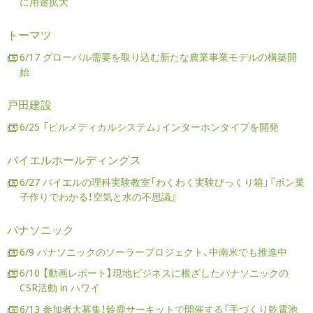
に用途拡大
トーマツ
6/17 グローバル需要を取り込む新たな農業事業モデルの構築開
始
戸田建設
6/25 「ビルメディカルシステム」インターホンタイプを開発
バイエルホールディングス
6/27 バイエルの理科実験教室「わくわく実験びっくり箱」『ポン菓
子作りでわかる！空気と水の不思議』
パナソニック
6/9 パナソニックのソーラープロジェクト、中南米でも推進中
6/10 【動画レポート】現地ビジネスに根ざしたパナソニックの
CSR活動 in ハワイ
6/13 参加者大募集！鈴鹿サーキットで開催する「手づくり乾電池