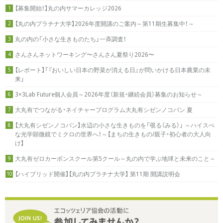
【募集開始！】丸の内サマーカレッジ2026
1
【丸の内プラチナ大学】2026年度開講のご案内～第11期生募集中！～
2
丸の内の「小さな生きものたち」一斉調査！
3
さんさんネットワーキング〜さんさん夏祭り2026〜
4
【レポート】「『おいしい日本の野菜が消える日』が問いかける日本農業の未
5
来」
3×3Lab Future個人会員～2026年度（新規・継続会員）募集のお知らせ～
6
大丸有でつながる・ネイチャープログラム大丸有シゼンノコパン 夏
7
【大丸有シゼンノコパン】水辺の小さな生きものを「覗る（みる）」 ～ハイスぺ
8
な光学顕微鏡でミクロの世界へ！～【まちの生きもの/親子・初心者の大人向
け】
大丸有ゼロカーボンスクール第5クール～丸の内で学ぶ地球と未来のこと～
9
【ハイブリッド開催】【丸の内プラチナ大学】 第11期 開講説明会
10