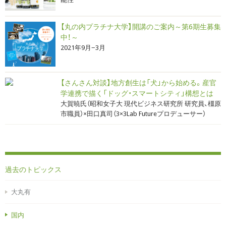
【丸の内プラチナ大学】開講のご案内～第6期生募集
中！～
2021年9月−3月
【さんさん対談】地方創生は「犬」から始める。産官
学連携で描く「ドッグ・スマートシティ」構想とは
大賀暁氏（昭和女子大 現代ビジネス研究所 研究員、橿原
市職員）×田口真司（3×3Lab Futureプロデューサー）
過去のトピックス
大丸有
国内