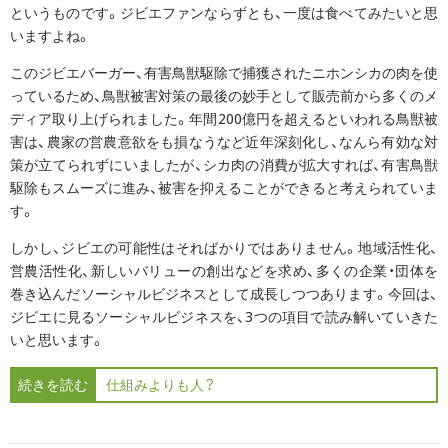
というものです。ジビエファンならずとも、一度は食べてみたいと思
いますよね。
このジビエバーガー、有害鳥獣駆除で捕獲されたニホンシカの肉を使
っているため、鳥獣被害対策の最後の妙手として販売前から多くのメ
ディア取り上げられました。年間200億円を超えるといわれる鳥獣被
害は、農家の営農意欲をも損なうなど近年深刻化し、なんら有効な対
策が立てられずにいましたが、シカ肉の消費が拡大すれば、有害鳥獣
駆除もスムーズに進み、被害を抑えることができると考えられていま
す。
しかし、ジビエの可能性はそればかりではありません。地域活性化、
営農活性化、新しいバリューの創出などを求め、多くの企業・団体を
巻き込んだソーシャルビジネスとして成長しつつあります。今回は、
ジビエに見るソーシャルビジネスを、3つの項目で読み解いていきた
いと思います。
続きを読む
仕組みよりも人？