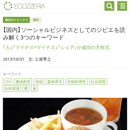
過去のトピックス
国内
【国内】ソーシャルビジネスとしてのジビエを読
み解く3つのキーワード
「人」「マイナス×マイナス」「シェア」が成功の方程式
2013/10/31
文:
土屋季之
キーワード
CSV
価値創造
地域
森林再生
生物多様性
社会課題
自然環境
農
食