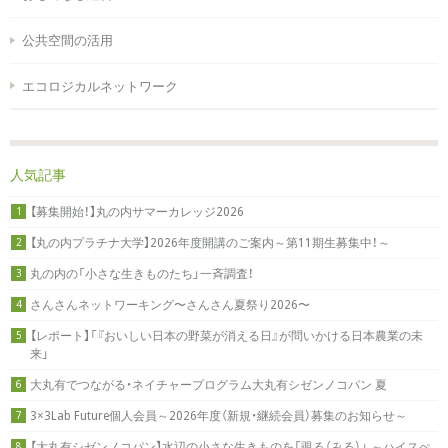
公共空間の活用
エコロジカルネットワーク
人気記事
【募集開始！】丸の内サマーカレッジ2026
1
【丸の内プラチナ大学】2026年度開講のご案内～第11期生募集中！～
2
丸の内の「小さな生きものたち」一斉調査！
3
さんさんネットワーキング〜さんさん夏祭り2026〜
4
【レポート】「『おいしい日本の野菜が消える日』が問いかける日本農業の未
5
来」
大丸有でつながる・ネイチャープログラム大丸有シゼンノコパン 夏
6
3×3Lab Future個人会員～2026年度（新規・継続会員）募集のお知らせ～
7
【大丸有シゼンノコパン】水辺の小さな生きものを「覗る（みる）」 ～ハイスぺ
8