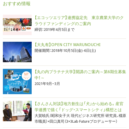
おすすめ情報
【エコッツエリア】連携協定先 東京農業大学のク
ラウドファンディングのご案内
締切：2019年4月5日まで
【大丸有】OPEN CITY MARUNOUCHI
開催期間：2018年10月5日(金)-6日(土)
【丸の内プラチナ大学】開講のご案内～第6期生募集
中！～
2021年9月−3月
【さんさん対談】地方創生は「犬」から始める。産官
学連携で描く「ドッグ・スマートシティ」構想とは
大賀暁氏（昭和女子大 現代ビジネス研究所 研究員、橿原
市職員）×田口真司（3×3Lab Futureプロデューサー）