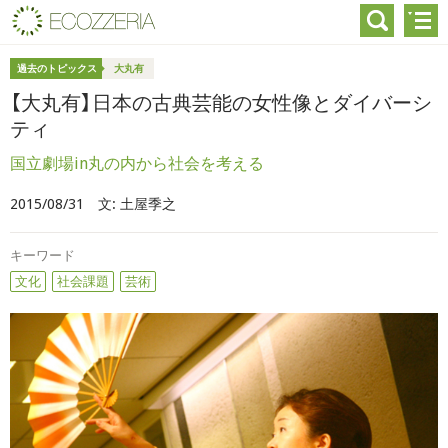
過去のトピックス
大丸有
【大丸有】日本の古典芸能の女性像とダイバーシ
ティ
国立劇場in丸の内から社会を考える
2015/08/31
文:
土屋季之
キーワード
文化
社会課題
芸術