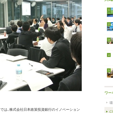
1
2
3
4
5
ワー
環
クでは、株式会社日本政策投資銀行のイノベーション
C