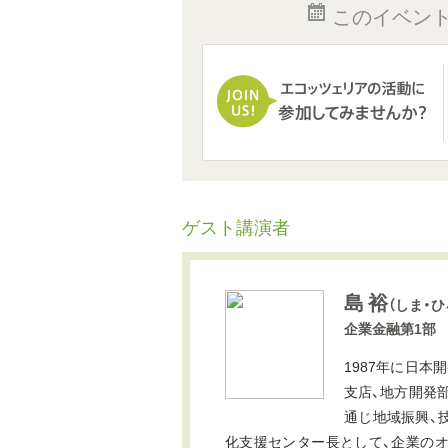
このイベン
ゲスト講演者
島 裕
（しま・ひ
企業金融第1部
1987年に日本
支店、地方開発
通じ地域振興、
化支援センター長として、企業の