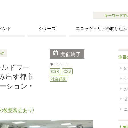
キーワードで
ベント
シリーズ
エコッツェリアの取り組み
開催終了
ング
注目
キーワード
ールドワー
S
CSR
CSV
み出す都市
シ
社会課題
ーション ・
お
公
エ
0（その後懇親会あり）
人気