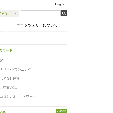
English
さがす
エコッツェリアについて
のワード
DGs
ナリオ・プランニング
もてなし経営
共空間の活用
コロジカルネットワーク
記事
MORE