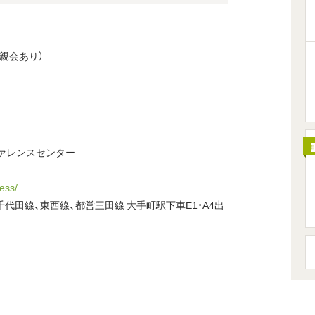
後懇親会あり）
ァレンスセンター
cess/
千代田線、東西線、都営三田線 大手町駅下車E1・A4出