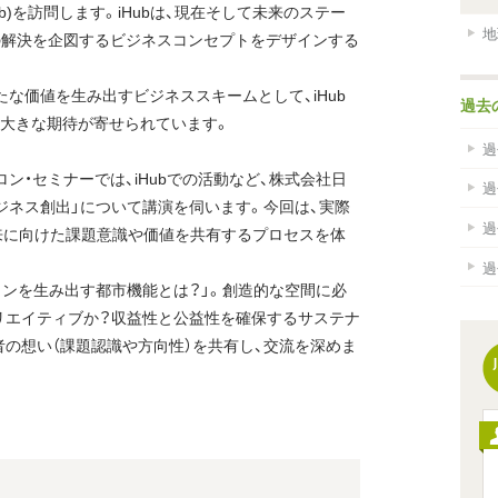
b)を訪問します。iHubは、現在そして未来のステー
地
の解決を企図するビジネスコンセプトをデザインする
たな価値を生み出すビジネススキームとして、iHub
過去
大きな期待が寄せられています。
過
サロン・セミナーでは、iHubでの活動など、株式会社日
過
ジネス創出」について講演を伺います。今回は、実際
過
未来に向けた課題意識や価値を共有するプロセスを体
過
ョンを生み出す都市機能とは？」。創造的な空間に必
リエイティブか？収益性と公益性を確保するサステナ
者の想い（課題認識や方向性）を共有し、交流を深めま