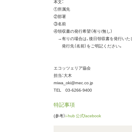
本文：
①所属先
②部署
③名前
④領収書の発行希望（有り/無し）
→有りの場合は、後日領収書を発行いた
発行先（名前）をご明記ください。
エコッツェリア協会
担当：大木
miwa_oki@mec.co.jp
TEL 03-6266-9400
特記事項
(参考）
i-hub 公式facebook